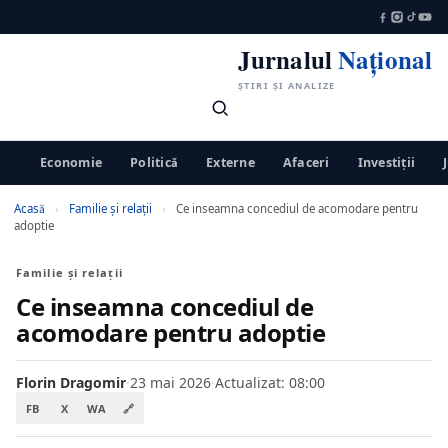
Jurnalul
Național
ȘTIRI ȘI ANALIZE
Economie
Politică
Externe
Afaceri
Investiții
Acasă
›
Familie și relații
›
Ce inseamna concediul de acomodare pentru
adoptie
Familie și relații
Ce inseamna concediul de
acomodare pentru adoptie
Florin Dragomir
·
23 mai 2026
·
Actualizat: 08:00
FB
X
WA
🔗