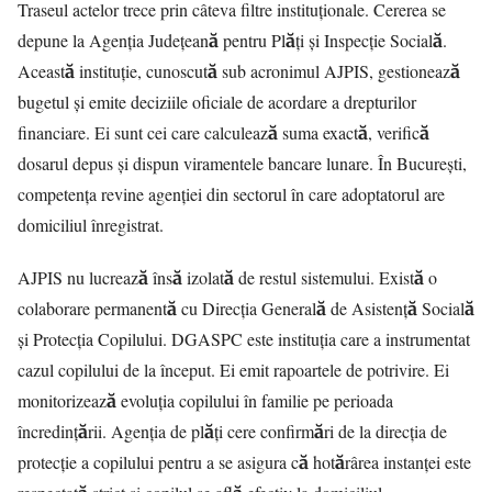
Traseul actelor trece prin câteva filtre instituționale. Cererea se
depune la Agenția Județeană pentru Plăți și Inspecție Socială.
Această instituție, cunoscută sub acronimul AJPIS, gestionează
bugetul și emite deciziile oficiale de acordare a drepturilor
financiare. Ei sunt cei care calculează suma exactă, verifică
dosarul depus și dispun viramentele bancare lunare. În București,
competența revine agenției din sectorul în care adoptatorul are
domiciliul înregistrat.
AJPIS nu lucrează însă izolată de restul sistemului. Există o
colaborare permanentă cu Direcția Generală de Asistență Socială
și Protecția Copilului. DGASPC este instituția care a instrumentat
cazul copilului de la început. Ei emit rapoartele de potrivire. Ei
monitorizează evoluția copilului în familie pe perioada
încredințării. Agenția de plăți cere confirmări de la direcția de
protecție a copilului pentru a se asigura că hotărârea instanței este