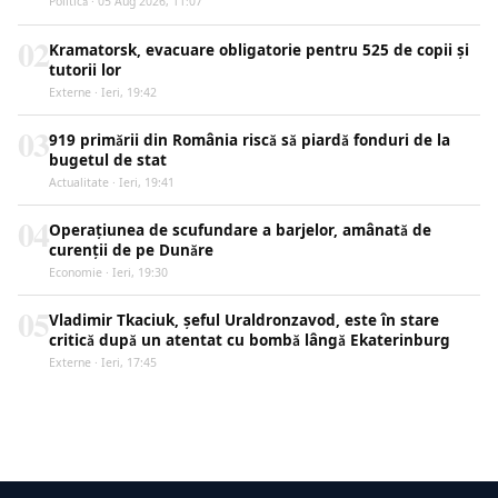
Politică · 05 Aug 2026, 11:07
02
Kramatorsk, evacuare obligatorie pentru 525 de copii și
tutorii lor
Externe · Ieri, 19:42
03
919 primării din România riscă să piardă fonduri de la
bugetul de stat
Actualitate · Ieri, 19:41
04
Operațiunea de scufundare a barjelor, amânată de
curenții de pe Dunăre
Economie · Ieri, 19:30
05
Vladimir Tkaciuk, șeful Uraldronzavod, este în stare
critică după un atentat cu bombă lângă Ekaterinburg
Externe · Ieri, 17:45