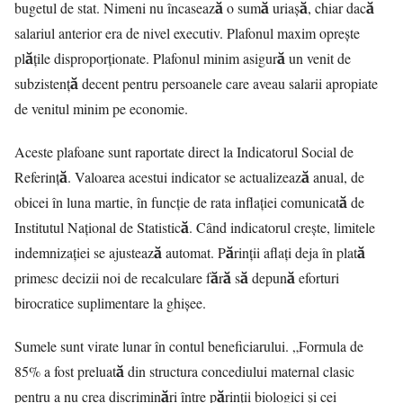
bugetul de stat. Nimeni nu încasează o sumă uriașă, chiar dacă
salariul anterior era de nivel executiv. Plafonul maxim oprește
plățile disproporționate. Plafonul minim asigură un venit de
subzistență decent pentru persoanele care aveau salarii apropiate
de venitul minim pe economie.
Aceste plafoane sunt raportate direct la Indicatorul Social de
Referință. Valoarea acestui indicator se actualizează anual, de
obicei în luna martie, în funcție de rata inflației comunicată de
Institutul Național de Statistică. Când indicatorul crește, limitele
indemnizației se ajustează automat. Părinții aflați deja în plată
primesc decizii noi de recalculare fără să depună eforturi
birocratice suplimentare la ghișee.
Sumele sunt virate lunar în contul beneficiarului. „Formula de
85% a fost preluată din structura concediului maternal clasic
pentru a nu crea discriminări între părinții biologici și cei