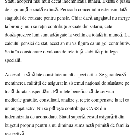
Statul acoperă mai mult decât indemnizația lunară. Există o plasă
de siguranță socială extinsă. Perioada concediului este asimilată
stagiului de cotizare pentru pensie. Chiar dacă angajatul nu merge
la birou și nu i se rețin contribuții sociale din salariu, cele
douăsprezece luni sunt adăugate la vechimea totală în muncă. La
calculul pensiei de stat, acest an nu va figura ca un gol contributiv.
Se ia în considerare o valoare de referință stabilită prin lege
specială.
Accesul la sănătate constituie un alt aspect critic. Se garantează
menținerea calității de asigurat în sistemul național de sănătate pe
toată durata suspendării. Părintele beneficiază de servicii
medicale gratuite, consultații, analize și rețete compensate la fel ca
un angajat activ. Nu se plătește contribuția CASS din
indemnizația de acomodare. Statul suportă costul asigurării din
bugetul propriu pentru a nu diminua suma netă primită de familia
respectivă.