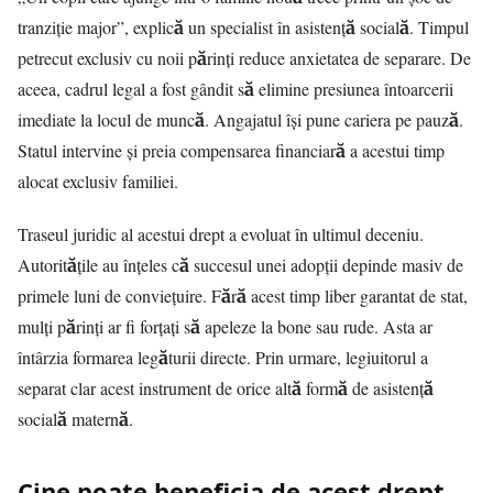
tranziție major”, explică un specialist în asistență socială. Timpul
petrecut exclusiv cu noii părinți reduce anxietatea de separare. De
aceea, cadrul legal a fost gândit să elimine presiunea întoarcerii
imediate la locul de muncă. Angajatul își pune cariera pe pauză.
Statul intervine și preia compensarea financiară a acestui timp
alocat exclusiv familiei.
Traseul juridic al acestui drept a evoluat în ultimul deceniu.
Autoritățile au înțeles că succesul unei adopții depinde masiv de
primele luni de conviețuire. Fără acest timp liber garantat de stat,
mulți părinți ar fi forțați să apeleze la bone sau rude. Asta ar
întârzia formarea legăturii directe. Prin urmare, legiuitorul a
separat clar acest instrument de orice altă formă de asistență
socială maternă.
Cine poate beneficia de acest drept