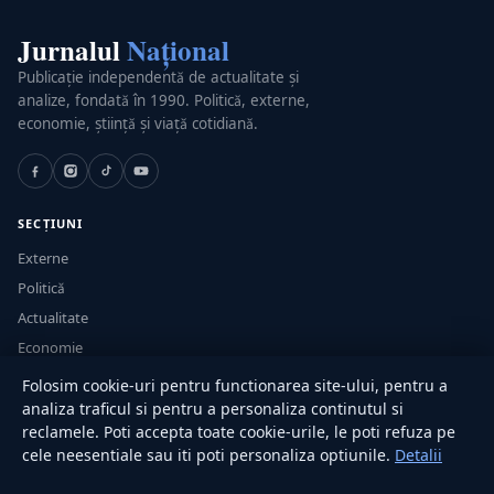
Jurnalul
Național
Publicație independentă de actualitate și
analize, fondată în 1990. Politică, externe,
economie, știință și viață cotidiană.
SECȚIUNI
Externe
Politică
Actualitate
Economie
Sănătate
Folosim cookie-uri pentru functionarea site-ului, pentru a
Utile
analiza traficul si pentru a personaliza continutul si
reclamele. Poti accepta toate cookie-urile, le poti refuza pe
cele neesentiale sau iti poti personaliza optiunile.
Detalii
RUBRICI
Lifestyle