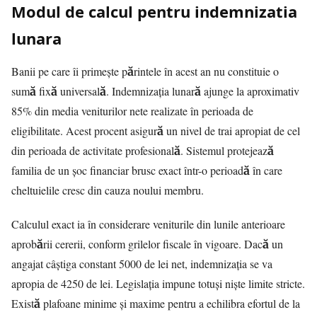
Modul de calcul pentru indemnizatia
lunara
Banii pe care îi primește părintele în acest an nu constituie o
sumă fixă universală. Indemnizația lunară ajunge la aproximativ
85% din media veniturilor nete realizate în perioada de
eligibilitate. Acest procent asigură un nivel de trai apropiat de cel
din perioada de activitate profesională. Sistemul protejează
familia de un șoc financiar brusc exact într-o perioadă în care
cheltuielile cresc din cauza noului membru.
Calculul exact ia în considerare veniturile din lunile anterioare
aprobării cererii, conform grilelor fiscale în vigoare. Dacă un
angajat câștiga constant 5000 de lei net, indemnizația se va
apropia de 4250 de lei. Legislația impune totuși niște limite stricte.
Există plafoane minime și maxime pentru a echilibra efortul de la