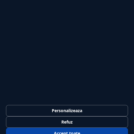
Publicitate
Investiții
Tech
Sport
Casă și Grădină
PUBLICAȚIA
Despre noi
Redacția
Contact
Publicitate
LEGAL
Termeni și condiții
Personalizeaza
Confidențialitate
Refuz
Politica de cookies
Accept toate