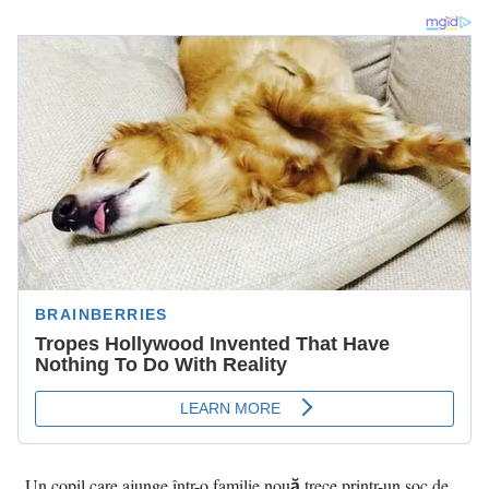
„Un copil care ajunge într-o familie nouă trece printr-un șoc de