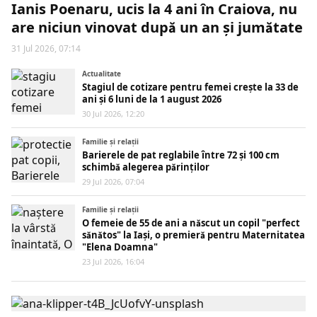
Ianis Poenaru, ucis la 4 ani în Craiova, nu
are niciun vinovat după un an și jumătate
31 Jul 2026, 07:14
Actualitate
Stagiul de cotizare pentru femei crește la 33 de
ani și 6 luni de la 1 august 2026
30 Jul 2026, 12:20
Familie și relații
Barierele de pat reglabile între 72 și 100 cm
schimbă alegerea părinților
29 Jul 2026, 07:04
Familie și relații
O femeie de 55 de ani a născut un copil "perfect
sănătos" la Iași, o premieră pentru Maternitatea
"Elena Doamna"
23 Jul 2026, 16:04