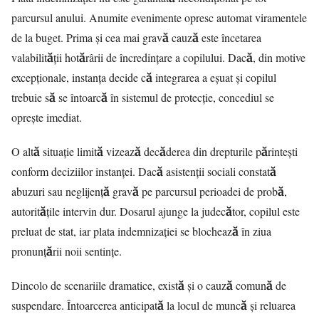
parcursul anului. Anumite evenimente opresc automat viramentele
de la buget. Prima și cea mai gravă cauză este încetarea
valabilității hotărârii de încredințare a copilului. Dacă, din motive
excepționale, instanța decide că integrarea a eșuat și copilul
trebuie să se întoarcă în sistemul de protecție, concediul se
oprește imediat.
O altă situație limită vizează decăderea din drepturile părintești
conform deciziilor instanței. Dacă asistenții sociali constată
abuzuri sau neglijență gravă pe parcursul perioadei de probă,
autoritățile intervin dur. Dosarul ajunge la judecător, copilul este
preluat de stat, iar plata indemnizației se blochează în ziua
pronunțării noii sentințe.
Dincolo de scenariile dramatice, există și o cauză comună de
suspendare. Întoarcerea anticipată la locul de muncă și reluarea