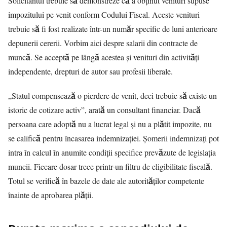
Solicitantul trebuie să demonstreze că a obținut venituri supuse
impozitului pe venit conform Codului Fiscal. Aceste venituri
trebuie să fi fost realizate într-un număr specific de luni anterioare
depunerii cererii. Vorbim aici despre salarii din contracte de
muncă. Se acceptă pe lângă acestea și venituri din activități
independente, drepturi de autor sau profesii liberale.
„Statul compensează o pierdere de venit, deci trebuie să existe un
istoric de cotizare activ”, arată un consultant financiar. Dacă
persoana care adoptă nu a lucrat legal și nu a plătit impozite, nu
se califică pentru încasarea indemnizației. Șomerii indemnizați pot
intra în calcul în anumite condiții specifice prevăzute de legislația
muncii. Fiecare dosar trece printr-un filtru de eligibilitate fiscală.
Totul se verifică în bazele de date ale autorităților competente
înainte de aprobarea plății.