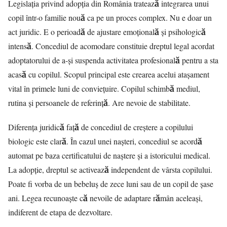
Legislația privind adopția din România tratează integrarea unui
copil într-o familie nouă ca pe un proces complex. Nu e doar un
act juridic. E o perioadă de ajustare emoțională și psihologică
intensă. Concediul de acomodare constituie dreptul legal acordat
adoptatorului de a-și suspenda activitatea profesională pentru a sta
acasă cu copilul. Scopul principal este crearea acelui atașament
vital în primele luni de conviețuire. Copilul schimbă mediul,
rutina și persoanele de referință. Are nevoie de stabilitate.
Diferența juridică față de concediul de creștere a copilului
biologic este clară. În cazul unei nașteri, concediul se acordă
automat pe baza certificatului de naștere și a istoricului medical.
La adopție, dreptul se activează independent de vârsta copilului.
Poate fi vorba de un bebeluș de zece luni sau de un copil de șase
ani. Legea recunoaște că nevoile de adaptare rămân aceleași,
indiferent de etapa de dezvoltare.