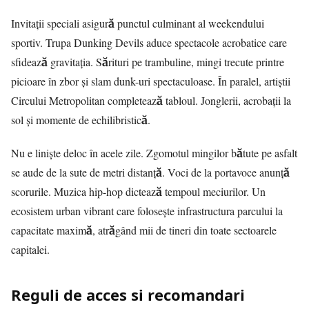
Invitații speciali asigură punctul culminant al weekendului
sportiv. Trupa Dunking Devils aduce spectacole acrobatice care
sfidează gravitația. Sărituri pe trambuline, mingi trecute printre
picioare în zbor și slam dunk-uri spectaculoase. În paralel, artiștii
Circului Metropolitan completează tabloul. Jonglerii, acrobații la
sol și momente de echilibristică.
Nu e liniște deloc în acele zile. Zgomotul mingilor bătute pe asfalt
se aude de la sute de metri distanță. Voci de la portavoce anunță
scorurile. Muzica hip-hop dictează tempoul meciurilor. Un
ecosistem urban vibrant care folosește infrastructura parcului la
capacitate maximă, atrăgând mii de tineri din toate sectoarele
capitalei.
Reguli de acces si recomandari