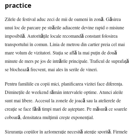
practice
Zilele de festival aduc zeci de mii de oameni în zonă. Găsirea
unui loc de parcare pe străzile adiacente devine rapid o misiune
imposibilă. Autoritățile locale recomandă constant folosirea
transportului în comun. Linia de metrou din cartier preia cel mai
mare volum de vizitatori. Stația se află la mai puțin de două
minute de mers pe jos de intrările principale. Traficul de suprafață
se blochează frecvent, mai ales în serile de vineri.
Pentru familiile cu copii mici, planificarea vizitei face diferența.
Diminețile de weekend rămân intervalele optime. Atunci aleile
sunt mai libere. Accesul la zonele de joacă sau la atelierele de
creație se face fără timpi mari de așteptare. Pe măsură ce soarele
coboară, densitatea mulțimii crește exponențial.
Siguranța copiilor în aglomerație necesită atenție sporită. Firmele