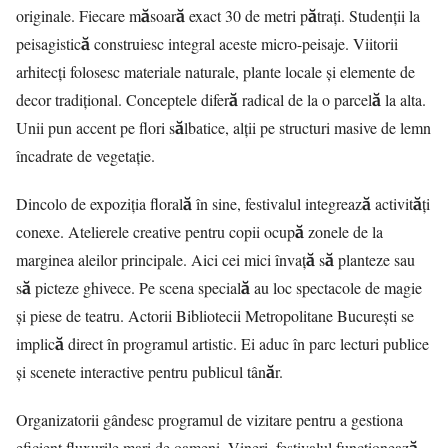
originale. Fiecare măsoară exact 30 de metri pătrați. Studenții la
peisagistică construiesc integral aceste micro-peisaje. Viitorii
arhitecți folosesc materiale naturale, plante locale și elemente de
decor tradițional. Conceptele diferă radical de la o parcelă la alta.
Unii pun accent pe flori sălbatice, alții pe structuri masive de lemn
încadrate de vegetație.
Dincolo de expoziția florală în sine, festivalul integrează activități
conexe. Atelierele creative pentru copii ocupă zonele de la
marginea aleilor principale. Aici cei mici învață să planteze sau
să picteze ghivece. Pe scena specială au loc spectacole de magie
și piese de teatru. Actorii Bibliotecii Metropolitane București se
implică direct în programul artistic. Ei aduc în parc lecturi publice
și scenete interactive pentru publicul tânăr.
Organizatorii gândesc programul de vizitare pentru a gestiona
eficient fluxurile mari de oameni. Vineri, festivalul funcționează