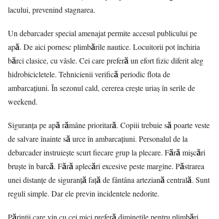
lacului, prevenind stagnarea.
Un debarcader special amenajat permite accesul publicului pe
apă. De aici pornesc plimbările nautice. Locuitorii pot închiria
bărci clasice, cu vâsle. Cei care preferă un efort fizic diferit aleg
hidrobicicletele. Tehnicienii verifică periodic flota de
ambarcațiuni. În sezonul cald, cererea crește uriaș în serile de
weekend.
Siguranța pe apă rămâne prioritară. Copiii trebuie să poarte veste
de salvare înainte să urce în ambarcațiuni. Personalul de la
debarcader instruiește scurt fiecare grup la plecare. Fără mișcări
bruște în barcă. Fără aplecări excesive peste margine. Păstrarea
unei distanțe de siguranță față de fântâna arteziană centrală. Sunt
reguli simple. Dar ele previn incidentele nedorite.
Părinții care vin cu cei mici preferă diminețile pentru plimbări.