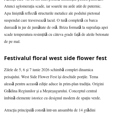
Atunci aglomerația scade, iar soarele nu arde atât de puternic.
Apa liniștită reflectă structurile metalice ale podului pietonal
suspendat care traversează lacul. O tură completă cu barca
durează în jur de jumătate de oră. Briza formată la suprafața apei
scade temperatura resimțită cu câteva grade față de aleile betonate
de pe mal.
Festivalul floral west side flower fest
Zilele de 5, 6 și 7 iunie 2026 schimbă complet dinamica
peisajului. West Side Flower Fest își deschide porțile. Tema
aleasă pentru această ediție aduce în prim-plan tradiția. Origini
Grădina Regiunilor și a Meșteșugarului. Conceptul central
îmbină elemente istorice cu designul modern de spațiu verde.
Atracția principală constă într-un ansamblu de 14 grădini