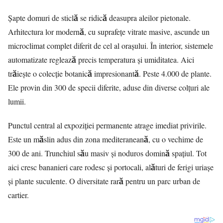
Șapte domuri de sticlă se ridică deasupra aleilor pietonale.
Arhitectura lor modernă, cu suprafețe vitrate masive, ascunde un
microclimat complet diferit de cel al orașului. În interior, sistemele
automatizate reglează precis temperatura și umiditatea. Aici
trăiește o colecție botanică impresionantă. Peste 4.000 de plante.
Ele provin din 300 de specii diferite, aduse din diverse colțuri ale
lumii.
Punctul central al expoziției permanente atrage imediat privirile.
Este un măslin adus din zona mediteraneană, cu o vechime de
300 de ani. Trunchiul său masiv și noduros domină spațiul. Tot
aici cresc bananieri care rodesc și portocali, alături de ferigi uriașe
și plante suculente. O diversitate rară pentru un parc urban de
cartier.