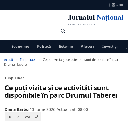
Jurnalul
Național
ȘTIRI ȘI ANALIZE
Economie
Politică
Externe
Afaceri
Investiții
Acasă
›
Timp Liber
›
Ce poți vizita și ce activități sunt disponibile în parc
Drumul Taberei
Timp Liber
Ce poți vizita și ce activități sunt
disponibile în parc Drumul Taberei
Diana Barbu
·
13 iunie 2026
·
Actualizat: 08:00
FB
X
WA
🔗