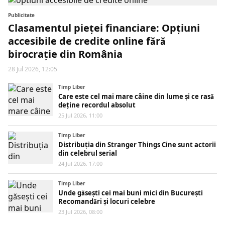
Publicitate
Clasamentul pieței financiare: Opțiuni
accesibile de credite online fără
birocrație din România
28 Jul 2026, 12:05
Timp Liber
Care este cel mai mare câine din lume și ce rasă
deține recordul absolut
25 Jul 2026, 11:00
Timp Liber
Distribuția din Stranger Things Cine sunt actorii
din celebrul serial
24 Jul 2026, 17:00
Timp Liber
Unde găsești cei mai buni mici din București
Recomandări și locuri celebre
23 Jul 2026, 08:00