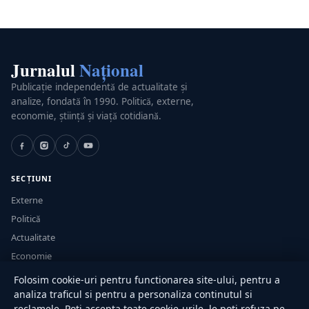
Jurnalul
Național
Publicație independentă de actualitate și
analize, fondată în 1990. Politică, externe,
economie, știință și viață cotidiană.
SECȚIUNI
Externe
Politică
Actualitate
Economie
Sănătate
Folosim cookie-uri pentru functionarea site-ului, pentru a
Utile
analiza traficul si pentru a personaliza continutul si
reclamele. Poti accepta toate cookie-urile, le poti refuza pe