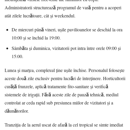
Administratorii structurează programul de vară pentru a acoperi
atât zilele lucrătoare, cât și weekendul.
De miercuri până vineri, ușile pavilioanelor se deschid la ora
10:00 și se închid la 19:00.
Sâmbăta și duminica, vizitatorii pot intra între orele 09:00 și
15:00.
Lunea și marțea, complexul ține ușile închise. Personalul folosește
aceste două zile exclusiv pentru lucrări de întreținere. Horticultorii
curăță frunzele, aplică tratamente fito-sanitare și verifică
sistemele de irigații. Fără aceste zile de pauză tehnică, mediul
controlat ar ceda rapid sub presiunea miilor de vizitatori și a
dăunătorilor.
Tranziția de la aerul uscat de afară la cel tropical se simte imediat