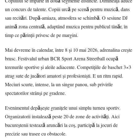
Copilului se împarte în două segmente distincte. Dimineața aduce
un concurs de talente. Copiii urcă pe scenă pentru muzică, dans
sau recitări. După-amiaza, atmosfera se schimbă. O sesiune DJ
animă zona centrală, adaptând muzica pentru publicul tânăr, în
timp ce părinții privesc de pe margini.
Mai devreme în calendar, între 8 și 10 mai 2026, adrenalina crește
brusc. Festivalul urban BCR Sport Arena Streetball ocupă
terenurile sportive și aleile adiacente. Competițiile de baschet 3×3
atrag sute de jucători amatori și profesioniști. E un ritm rapid.
Meciuri scurte, intense, la un singur panou, sub privirile
spectatorilor strânși pe gradene.
Evenimentul depășește granițele unui simplu turneu sportiv.
Organizatorii instalează peste 20 de zone de activități. Aici
bucureștenii testează aruncări la coș, participă la jocuri de
precizie sau trasee cu obstacole.