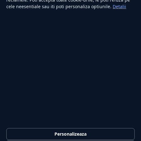
cele neesentiale sau iti poti personaliza optiunile.
Detalii
RUBRICI
Lifestyle
Publicitate
Investiții
Tech
Sport
Casă și Grădină
PUBLICAȚIA
Despre noi
Redacția
Contact
Publicitate
LEGAL
Termeni și condiții
Personalizeaza