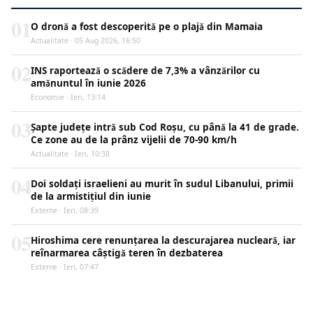
01
O dronă a fost descoperită pe o plajă din Mamaia
Actualitate · 05 Aug 2026, 16:50
02
INS raportează o scădere de 7,3% a vânzărilor cu
amănuntul în iunie 2026
Economie · Ieri, 13:14
03
Șapte județe intră sub Cod Roșu, cu până la 41 de grade.
Ce zone au de la prânz vijelii de 70-90 km/h
Actualitate · Ieri, 10:38
04
Doi soldați israelieni au murit în sudul Libanului, primii
de la armistițiul din iunie
Externe · Ieri, 08:39
05
Hiroshima cere renunțarea la descurajarea nucleară, iar
reînarmarea câștigă teren în dezbaterea
Externe · Ieri, 07:47