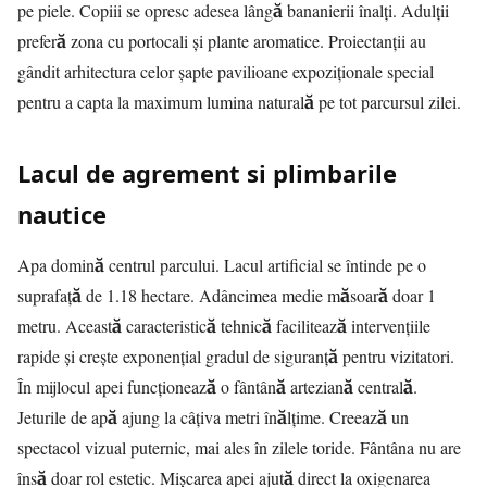
pe piele. Copiii se opresc adesea lângă bananierii înalți. Adulții
preferă zona cu portocali și plante aromatice. Proiectanții au
gândit arhitectura celor șapte pavilioane expoziționale special
pentru a capta la maximum lumina naturală pe tot parcursul zilei.
Lacul de agrement si plimbarile
nautice
Apa domină centrul parcului. Lacul artificial se întinde pe o
suprafață de 1.18 hectare. Adâncimea medie măsoară doar 1
metru. Această caracteristică tehnică facilitează intervențiile
rapide și crește exponențial gradul de siguranță pentru vizitatori.
În mijlocul apei funcționează o fântână arteziană centrală.
Jeturile de apă ajung la câțiva metri înălțime. Creează un
spectacol vizual puternic, mai ales în zilele toride. Fântâna nu are
însă doar rol estetic. Mișcarea apei ajută direct la oxigenarea