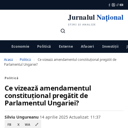
Jurnalul
Național
ȘTIRI ȘI ANALIZE
Economie
Politică
Externe
Afaceri
Investiții
Acasă
›
Politică
›
Ce vizează amendamentul constituţional pregătit de
Parlamentul Ungariei?
Politică
Ce vizează amendamentul
constituţional pregătit de
Parlamentul Ungariei?
Silviu Ungureanu
·
14 aprilie 2025
·
Actualizat: 11:37
FB
X
WA
🔗