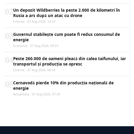
02
Un depozit Wildberries la peste 2.000 de kilometri în
Rusia a ars după un atac cu drone
Externe · 07 Aug 2026, 10:33
03
Guvernul stabilește cum poate fi redus consumul de
energie
Economie · 07 Aug 2026, 09:53
04
Peste 260.000 de oameni pleacă din calea taifunului, iar
transportul și producția se opresc
Externe · 07 Aug 2026, 08:54
05
Cernavodă pierde 10% din producția națională de
energie
Actualitate · 07 Aug 2026, 07:39