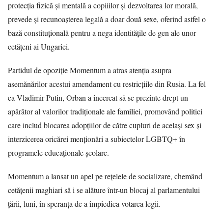
protecția fizică și mentală a copiiilor și dezvoltarea lor morală,
prevede și recunoașterea legală a doar două sexe, oferind astfel o
bază constituțională pentru a nega identitățile de gen ale unor
cetățeni ai Ungariei.
Partidul de opoziție Momentum a atras atenția asupra
asemănărilor acestui amendament cu restricțiile din Rusia. La fel
ca Vladimir Putin, Orban a încercat să se prezinte drept un
apărător al valorilor tradiționale ale familiei, promovând politici
care includ blocarea adopțiilor de către cupluri de același sex și
interzicerea oricărei menționări a subiectelor LGBTQ+ în
programele educaționale școlare.
Momentum a lansat un apel pe rețelele de socializare, chemând
cetățenii maghiari să i se alăture într-un blocaj al parlamentului
țării, luni, în speranța de a împiedica votarea legii.