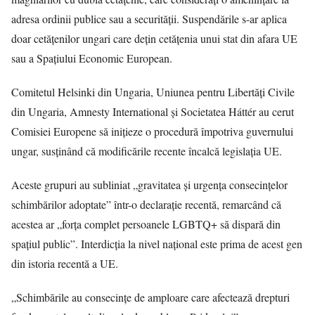
adresa ordinii publice sau a securității. Suspendările s-ar aplica
doar cetățenilor ungari care dețin cetățenia unui stat din afara UE
sau a Spațiului Economic European.
Comitetul Helsinki din Ungaria, Uniunea pentru Libertăți Civile
din Ungaria, Amnesty International și Societatea Háttér au cerut
Comisiei Europene să inițieze o procedură împotriva guvernului
ungar, susținând că modificările recente încalcă legislația UE.
Aceste grupuri au subliniat „gravitatea și urgența consecințelor
schimbărilor adoptate” într-o declarație recentă, remarcând că
acestea ar „forța complet persoanele LGBTQ+ să dispară din
spațiul public”. Interdicția la nivel național este prima de acest gen
din istoria recentă a UE.
„Schimbările au consecințe de amploare care afectează drepturi