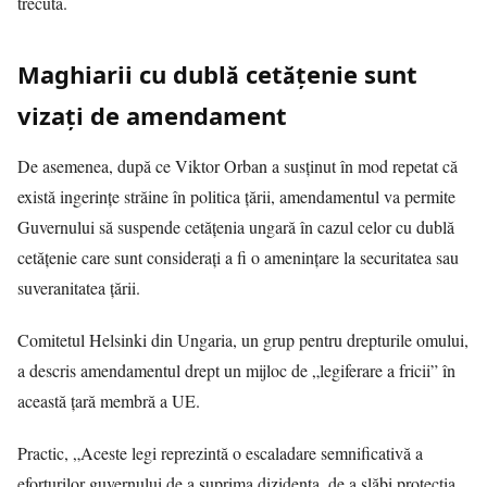
trecută.
Maghiarii cu dublă cetățenie sunt
vizați de amendament
De asemenea, după ce Viktor Orban a susținut în mod repetat că
există ingerințe străine în politica țării, amendamentul va permite
Guvernului să suspende cetățenia ungară în cazul celor cu dublă
cetățenie care sunt considerați a fi o amenințare la securitatea sau
suveranitatea țării.
Comitetul Helsinki din Ungaria, un grup pentru drepturile omului,
a descris amendamentul drept un mijloc de „legiferare a fricii” în
această țară membră a UE.
Practic, „Aceste legi reprezintă o escaladare semnificativă a
eforturilor guvernului de a suprima dizidența, de a slăbi protecția