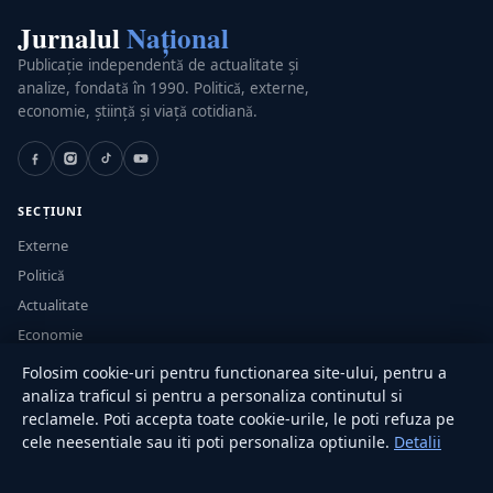
Jurnalul
Național
Publicație independentă de actualitate și
analize, fondată în 1990. Politică, externe,
economie, știință și viață cotidiană.
SECȚIUNI
Externe
Politică
Actualitate
Economie
Sănătate
Folosim cookie-uri pentru functionarea site-ului, pentru a
Utile
analiza traficul si pentru a personaliza continutul si
reclamele. Poti accepta toate cookie-urile, le poti refuza pe
cele neesentiale sau iti poti personaliza optiunile.
Detalii
RUBRICI
Lifestyle