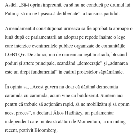
Astfel, „Să-i oprim împreună, ca să nu ne conducă pe drumul lui
Putin și să nu ne lipsească de libertate”, a transmis partidul.
Amendamentul constituțional urmează să fie aprobat la aproape o
lună după ce parlamentarii au adoptat pe repede înainte o lege
care interzice evenimentele publice organizate de comunitățile
LGBTQ+. De atunci, mii de oameni au ieșit în stradă, blocând
poduri și artere principale, scandând „democrație” și „adunarea
este un drept fundamental” în cadrul protestelor săptămânale.
În opinia sa, „Acest guvern nu doar că dărâmă democrația
cărămidă cu cărămidă, acum vine cu buldozerul. Suntem aici
pentru că trebuie să acționăm rapid, să ne mobilizăm și să oprim
acest proces”, a declarat Ákos Hadházy, un parlamentar
independent care militează alături de Momentum, la un miting
recent, potrivit Bloomberg.