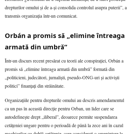
drepturilor omului și de a-și consolida controlul asupra puterii”, a
transmis organizația într-un comunicat.
Orbán a promis să „elimine întreaga
armată din umbră”
Într-un discurs recent presărat cu teorii ale conspirației, Orbán a
promis să „elimine întreaga armată din umbră” formată din
„politicieni, judecători, jurnaliști, pseudo-ONG-uri și activiști
politici” finanțați din străinătate.
Organizațiile pentru drepturile omului au descris amendamentul
ca un pas în această direcție pentru Orban, un lider care se
autodefinește drept „iliberal”, deoarece permite suspendarea
cetățeniei ungare pentru o perioadă de până la zece ani în cazul
maghiarilor cu dublă cetățenie, care considerați o amenințare la