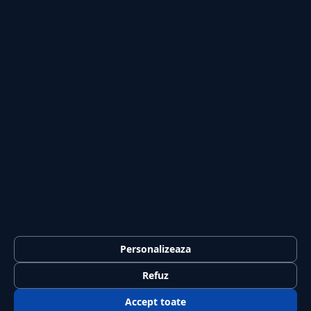
Publicitate
Investiții
Tech
Sport
Casă și Grădină
PUBLICAȚIA
Despre noi
Redacția
Contact
Publicitate
LEGAL
Termeni și condiții
Personalizeaza
Confidențialitate
Refuz
Politica de cookies
Accept toate
GDPR