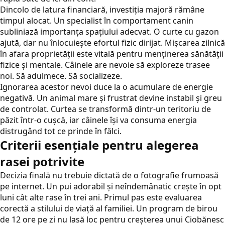
Dincolo de latura financiară, investiția majoră rămâne
timpul alocat. Un specialist în comportament canin
subliniază importanța spațiului adecvat. O curte cu gazon
ajută, dar nu înlocuiește efortul fizic dirijat. Mișcarea zilnică
în afara proprietății este vitală pentru menținerea sănătății
fizice și mentale. Câinele are nevoie să exploreze trasee
noi. Să adulmece. Să socializeze.
Ignorarea acestor nevoi duce la o acumulare de energie
negativă. Un animal mare și frustrat devine instabil și greu
de controlat. Curtea se transformă dintr-un teritoriu de
păzit într-o cușcă, iar câinele își va consuma energia
distrugând tot ce prinde în fălci.
Criterii esențiale pentru alegerea
rasei potrivite
Decizia finală nu trebuie dictată de o fotografie frumoasă
pe internet. Un pui adorabil și neîndemânatic crește în opt
luni cât alte rase în trei ani. Primul pas este evaluarea
corectă a stilului de viață al familiei. Un program de birou
de 12 ore pe zi nu lasă loc pentru creșterea unui Ciobănesc