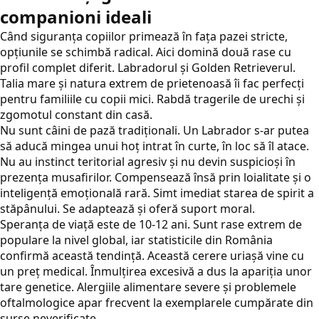
companioni ideali
Când siguranța copiilor primează în fața pazei stricte,
opțiunile se schimbă radical. Aici domină două rase cu
profil complet diferit. Labradorul și Golden Retrieverul.
Talia mare și natura extrem de prietenoasă îi fac perfecți
pentru familiile cu copii mici. Rabdă tragerile de urechi și
zgomotul constant din casă.
Nu sunt câini de pază tradiționali. Un Labrador s-ar putea
să aducă mingea unui hoț intrat în curte, în loc să îl atace.
Nu au instinct teritorial agresiv și nu devin suspicioși în
prezența musafirilor. Compensează însă prin loialitate și o
inteligență emoțională rară. Simt imediat starea de spirit a
stăpânului. Se adaptează și oferă suport moral.
Speranța de viață este de 10-12 ani. Sunt rase extrem de
populare la nivel global, iar statisticile din România
confirmă această tendință. Această cerere uriașă vine cu
un preț medical. Înmulțirea excesivă a dus la apariția unor
tare genetice. Alergiile alimentare severe și problemele
oftalmologice apar frecvent la exemplarele cumpărate din
surse neverificate.