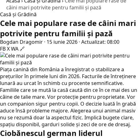
Acasă
›
Casă și Grădină
›
Cele mai populare rase de
câini mari potrivite pentru familii și pază
Casă și Grădină
Cele mai populare rase de câini mari
potrivite pentru familii și pază
Bogdan Dragomir
·
15 iunie 2026
·
Actualizat: 08:00
FB
X
WA
🔗
Piața canină din România a înregistrat o stabilizare a
prețurilor în primele luni din 2026. Facturile de întreținere
lunară au urcat în schimb cu procente semnificative.
Familiile care se mută la casă caută din ce în ce mai des un
câine de talie mare. Vor protecție pentru proprietate. Vor
un companion sigur pentru copii. O decizie luată în grabă
aduce însă probleme majore. Alegerea unui animal masiv
nu se rezumă doar la aspectul fizic. Implică bugete clare,
spațiu disponibil, garduri solide și zeci de ore de dresaj.
Ciobănescul german liderul