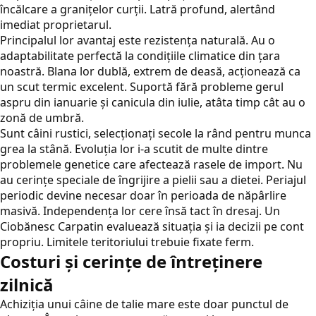
încălcare a granițelor curții. Latră profund, alertând
imediat proprietarul.
Principalul lor avantaj este rezistența naturală. Au o
adaptabilitate perfectă la condițiile climatice din țara
noastră. Blana lor dublă, extrem de deasă, acționează ca
un scut termic excelent. Suportă fără probleme gerul
aspru din ianuarie și canicula din iulie, atâta timp cât au o
zonă de umbră.
Sunt câini rustici, selecționați secole la rând pentru munca
grea la stână. Evoluția lor i-a scutit de multe dintre
problemele genetice care afectează rasele de import. Nu
au cerințe speciale de îngrijire a pielii sau a dietei. Periajul
periodic devine necesar doar în perioada de năpârlire
masivă. Independența lor cere însă tact în dresaj. Un
Ciobănesc Carpatin evaluează situația și ia decizii pe cont
propriu. Limitele teritoriului trebuie fixate ferm.
Costuri și cerințe de întreținere
zilnică
Achiziția unui câine de talie mare este doar punctul de