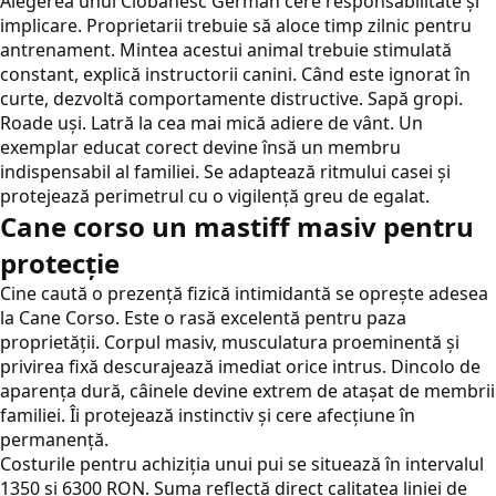
Alegerea unui Ciobănesc German cere responsabilitate și
implicare. Proprietarii trebuie să aloce timp zilnic pentru
antrenament. Mintea acestui animal trebuie stimulată
constant, explică instructorii canini. Când este ignorat în
curte, dezvoltă comportamente distructive. Sapă gropi.
Roade uși. Latră la cea mai mică adiere de vânt. Un
exemplar educat corect devine însă un membru
indispensabil al familiei. Se adaptează ritmului casei și
protejează perimetrul cu o vigilență greu de egalat.
Cane corso un mastiff masiv pentru
protecție
Cine caută o prezență fizică intimidantă se oprește adesea
la Cane Corso. Este o rasă excelentă pentru paza
proprietății. Corpul masiv, musculatura proeminentă și
privirea fixă descurajează imediat orice intrus. Dincolo de
aparența dură, câinele devine extrem de atașat de membrii
familiei. Îi protejează instinctiv și cere afecțiune în
permanență.
Costurile pentru achiziția unui pui se situează în intervalul
1350 și 6300 RON. Suma reflectă direct calitatea liniei de