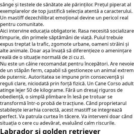
sânge și testele de sănătate ale părinților. Prețul piperat al
exemplarelor de top justifică selecția atentă a caracterului.
Un mastiff dezechilibrat emoțional devine un pericol real
pentru comunitate.
Aici intervine educația obligatorie. Rasa necesită socializare
timpurie, din primele săptămâni de viață. Puiul trebuie
expus treptat la trafic, zgomote urbane, oameni străini și
alte animale. Doar așa învață să diferențieze o amenințare
reală de o situație normală de zi cu zi.
Nu este un câine recomandat pentru începători. Are nevoie
de un stăpân ferm, capabil să gestioneze un animal extrem
de puternic. Autoritatea se impune prin consecvență și
reguli clare, niciodată prin forță fizică. Un Cane Corso adult
atinge lejer 50 de kilograme. Fără un dresaj riguros de
obediență, o simplă plimbare în lesă pe trotuar se
transformă într-o probă de tracțiune. Când proprietarul
stabilește ierarhia corectă, acest mastiff se integrează
perfect. Va patrula curtea în tăcere. Va interveni doar când
situația o cere cu adevărat, evaluând calm riscurile.
Labrador și golden retriever