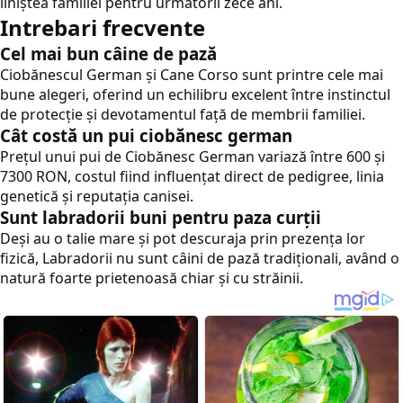
liniștea familiei pentru următorii zece ani.
Intrebari frecvente
Cel mai bun câine de pază
Ciobănescul German și Cane Corso sunt printre cele mai
bune alegeri, oferind un echilibru excelent între instinctul
de protecție și devotamentul față de membrii familiei.
Cât costă un pui ciobănesc german
Prețul unui pui de Ciobănesc German variază între 600 și
7300 RON, costul fiind influențat direct de pedigree, linia
genetică și reputația canisei.
Sunt labradorii buni pentru paza curții
Deși au o talie mare și pot descuraja prin prezența lor
fizică, Labradorii nu sunt câini de pază tradiționali, având o
natură foarte prietenoasă chiar și cu străinii.