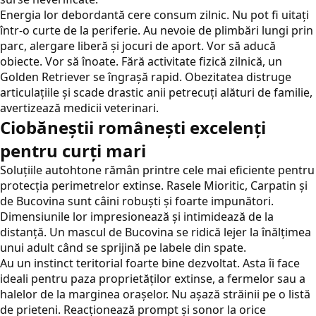
Energia lor debordantă cere consum zilnic. Nu pot fi uitați
într-o curte de la periferie. Au nevoie de plimbări lungi prin
parc, alergare liberă și jocuri de aport. Vor să aducă
obiecte. Vor să înoate. Fără activitate fizică zilnică, un
Golden Retriever se îngrașă rapid. Obezitatea distruge
articulațiile și scade drastic anii petrecuți alături de familie,
avertizează medicii veterinari.
Ciobăneștii românești excelenți
pentru curți mari
Soluțiile autohtone rămân printre cele mai eficiente pentru
protecția perimetrelor extinse. Rasele Mioritic, Carpatin și
de Bucovina sunt câini robuști și foarte impunători.
Dimensiunile lor impresionează și intimidează de la
distanță. Un mascul de Bucovina se ridică lejer la înălțimea
unui adult când se sprijină pe labele din spate.
Au un instinct teritorial foarte bine dezvoltat. Asta îi face
ideali pentru paza proprietăților extinse, a fermelor sau a
halelor de la marginea orașelor. Nu așază străinii pe o listă
de prieteni. Reacționează prompt și sonor la orice