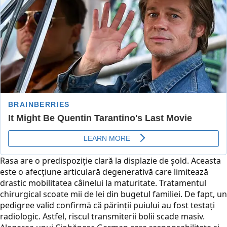
Rasa are o predispoziție clară la displazie de șold. Aceasta
este o afecțiune articulară degenerativă care limitează
drastic mobilitatea câinelui la maturitate. Tratamentul
chirurgical scoate mii de lei din bugetul familiei. De fapt, un
pedigree valid confirmă că părinții puiului au fost testați
radiologic. Astfel, riscul transmiterii bolii scade masiv.