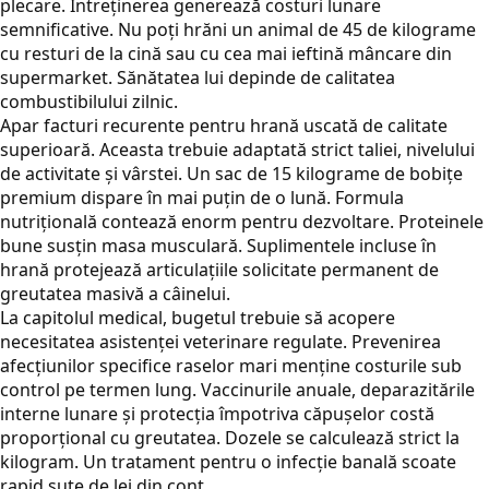
plecare. Întreținerea generează costuri lunare
semnificative. Nu poți hrăni un animal de 45 de kilograme
cu resturi de la cină sau cu cea mai ieftină mâncare din
supermarket. Sănătatea lui depinde de calitatea
combustibilului zilnic.
Apar facturi recurente pentru hrană uscată de calitate
superioară. Aceasta trebuie adaptată strict taliei, nivelului
de activitate și vârstei. Un sac de 15 kilograme de bobițe
premium dispare în mai puțin de o lună. Formula
nutrițională contează enorm pentru dezvoltare. Proteinele
bune susțin masa musculară. Suplimentele incluse în
hrană protejează articulațiile solicitate permanent de
greutatea masivă a câinelui.
La capitolul medical, bugetul trebuie să acopere
necesitatea asistenței veterinare regulate. Prevenirea
afecțiunilor specifice raselor mari menține costurile sub
control pe termen lung. Vaccinurile anuale, deparazitările
interne lunare și protecția împotriva căpușelor costă
proporțional cu greutatea. Dozele se calculează strict la
kilogram. Un tratament pentru o infecție banală scoate
rapid sute de lei din cont.