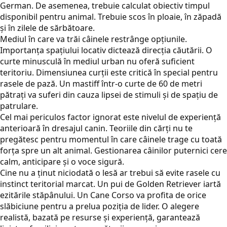
German. De asemenea, trebuie calculat obiectiv timpul
disponibil pentru animal. Trebuie scos în ploaie, în zăpadă
și în zilele de sărbătoare.
Mediul în care va trăi câinele restrânge opțiunile.
Importanța spațiului locativ dictează direcția căutării. O
curte minusculă în mediul urban nu oferă suficient
teritoriu. Dimensiunea curții este critică în special pentru
rasele de pază. Un mastiff într-o curte de 60 de metri
pătrați va suferi din cauza lipsei de stimuli și de spațiu de
patrulare.
Cel mai periculos factor ignorat este nivelul de experiență
anterioară în dresajul canin. Teoriile din cărți nu te
pregătesc pentru momentul în care câinele trage cu toată
forța spre un alt animal. Gestionarea câinilor puternici cere
calm, anticipare și o voce sigură.
Cine nu a ținut niciodată o lesă ar trebui să evite rasele cu
instinct teritorial marcat. Un pui de Golden Retriever iartă
ezitările stăpânului. Un Cane Corso va profita de orice
slăbiciune pentru a prelua poziția de lider. O alegere
realistă, bazată pe resurse și experiență, garantează