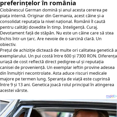
preferințelor în românia
Ciobănescul German domină și anul acesta cererea pe
piața internă. Originar din Germania, acest câine și-a
consolidat reputația la nivel național. Românii îl caută
pentru calități dovedite în timp. Inteligență. Curaj.
Devotament față de stăpân. Nu este un câine care să stea
închis într-un țarc. Are nevoie de o sarcină clară. Un
obiectiv.
Prețul de achiziție dictează de multe ori calitatea genetică a
exemplarului. Un pui costă între 600 și 7300 RON. Diferența
uriașă de cost reflectă direct pedigree-ul și reputația
canisei de proveniență. Un exemplar ieftin provine adesea
din înmulțiri necontrolate. Asta aduce riscuri medicale
majore pe termen lung. Speranța de viață este cuprinsă
între 9 și 13 ani. Genetica joacă rolul principal în atingerea
acestei vârste.