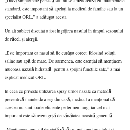
„Dacă simptomele persistă sau nu se ameliorează cu tratamentele
standard, este important să apelați la medicul de familie sau la un
specialist ORL,” a adăugat acesta.
Un alt subiect discutat a fost îngrijirea nasului în timpul sezonului
de răceli și alergii.
„Este important ca nasul să fie curățat corect, folosind soluții
saline sau apă de mare. De asemenea, este esențial să menținem
mucoasa nazală hidratată, pentru a sprijini funcțiile sale,” a mai
explicat medicul ORL.
În ceea ce privește utilizarea spray-urilor nazale ca metodă
preventivă înainte de a ieși din casă, medicul a menționat că
acestea nu sunt foarte eficiente pe termen lung, iar cel mai
important este să avem grijă de sănătatea noastră generală.
„Menținerea unui stil de viață sănătos, evitarea fumatului și