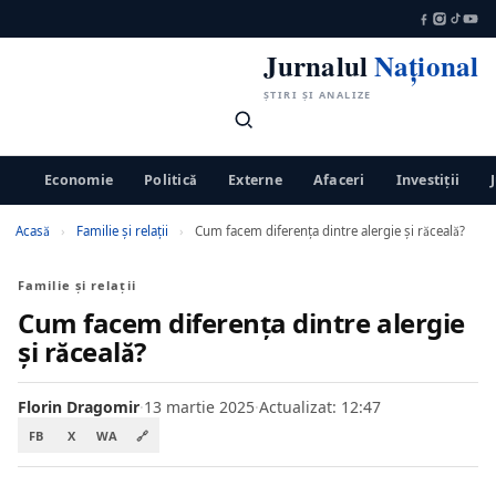
Jurnalul
Național
ȘTIRI ȘI ANALIZE
Economie
Politică
Externe
Afaceri
Investiții
Acasă
›
Familie și relații
›
Cum facem diferenţa dintre alergie şi răceală?
Familie și relații
Cum facem diferenţa dintre alergie
şi răceală?
Florin Dragomir
·
13 martie 2025
·
Actualizat: 12:47
FB
X
WA
🔗