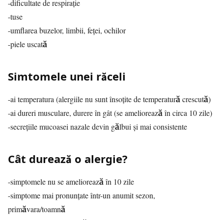
-dificultate de respiraţie
-tuse
-umflarea buzelor, limbii, feţei, ochilor
-piele uscată
Simtomele unei răceli
-ai temperatura (alergiile nu sunt însoţite de temperatură crescută)
-ai dureri musculare, durere în gât (se ameliorează în circa 10 zile)
-secreţiile mucoasei nazale devin gălbui şi mai consistente
Cât durează o alergie?
-simptomele nu se ameliorează în 10 zile
-simptome mai pronunţate într-un anumit sezon,
primăvara/toamnă