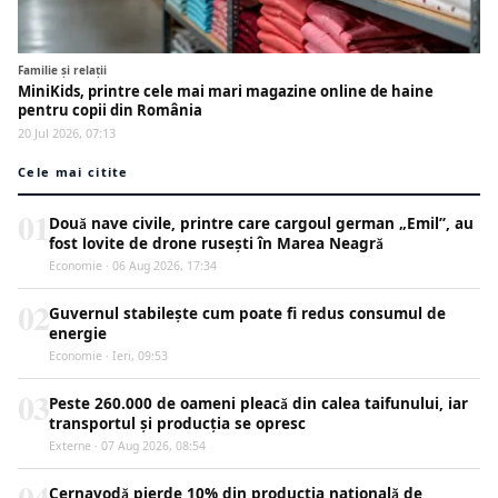
Familie și relații
MiniKids, printre cele mai mari magazine online de haine
pentru copii din România
20 Jul 2026, 07:13
Cele mai citite
01
Două nave civile, printre care cargoul german „Emil”, au
fost lovite de drone rusești în Marea Neagră
Economie · 06 Aug 2026, 17:34
02
Guvernul stabilește cum poate fi redus consumul de
energie
Economie · Ieri, 09:53
03
Peste 260.000 de oameni pleacă din calea taifunului, iar
transportul și producția se opresc
Externe · 07 Aug 2026, 08:54
04
Cernavodă pierde 10% din producția națională de