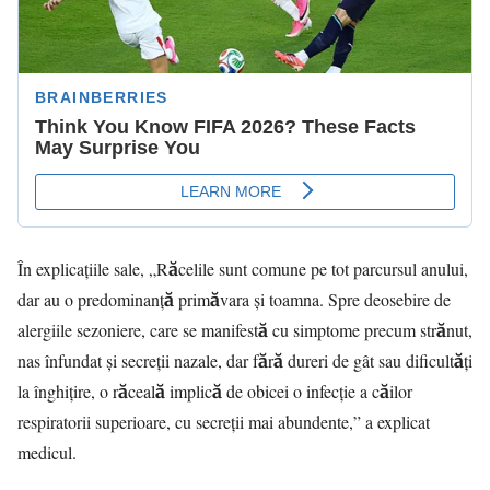
În explicaţiile sale, „Răcelile sunt comune pe tot parcursul anului,
dar au o predominanță primăvara și toamna. Spre deosebire de
alergiile sezoniere, care se manifestă cu simptome precum strănut,
nas înfundat și secreții nazale, dar fără dureri de gât sau dificultăți
la înghițire, o răceală implică de obicei o infecție a căilor
respiratorii superioare, cu secreții mai abundente,” a explicat
medicul.