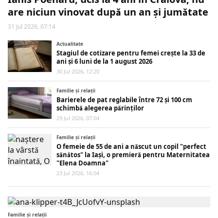
are niciun vinovat după un an și jumătate
31 Jul 2026, 07:14
Actualitate
Stagiul de cotizare pentru femei crește la 33 de
ani și 6 luni de la 1 august 2026
30 Jul 2026, 12:20
Familie și relații
Barierele de pat reglabile între 72 și 100 cm
schimbă alegerea părinților
29 Jul 2026, 07:04
Familie și relații
O femeie de 55 de ani a născut un copil "perfect
sănătos" la Iași, o premieră pentru Maternitatea
"Elena Doamna"
23 Jul 2026, 16:04
Familie și relații