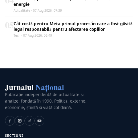
energie
Actualitate · 07 Aug 2026, 07:39
05
Cât costă pentru Meta primul proces în care a fost găsită
legal responsabilă pentru afectarea copiilor
Tech · 07 Aug 2026, 06:49
Jurnalul
Național
Publicație independentă de actualitate și
analize, fondată în 1990. Politică, externe,
economie, știință și viață cotidiană.
SECȚIUNI