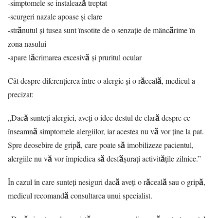
-simptomele se instalează treptat
-scurgeri nazale apoase şi clare
-strănutul şi tusea sunt însotite de o senzaţie de mâncărime în
zona nasului
-apare lăcrimarea excesivă şi pruritul ocular
Cât despre diferențierea între o alergie și o răceală, medicul a
precizat:
„Dacă sunteți alergici, aveți o idee destul de clară despre ce
înseamnă simptomele alergiilor, iar acestea nu vă vor ține la pat.
Spre deosebire de gripă, care poate să imobilizeze pacientul,
alergiile nu vă vor împiedica să desfășurați activitățile zilnice.”
În cazul în care sunteți nesiguri dacă aveți o răceală sau o gripă,
medicul recomandă consultarea unui specialist.