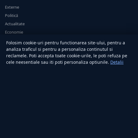
Externe
Politică
Actualitate
Economie
Sănătate
Folosim cookie-uri pentru functionarea site-ului, pentru a
Utile
analiza traficul si pentru a personaliza continutul si
reclamele. Poti accepta toate cookie-urile, le poti refuza pe
cele neesentiale sau iti poti personaliza optiunile.
Detalii
RUBRICI
Lifestyle
Publicitate
Investiții
Tech
Sport
Casă și Grădină
PUBLICAȚIA
Despre noi