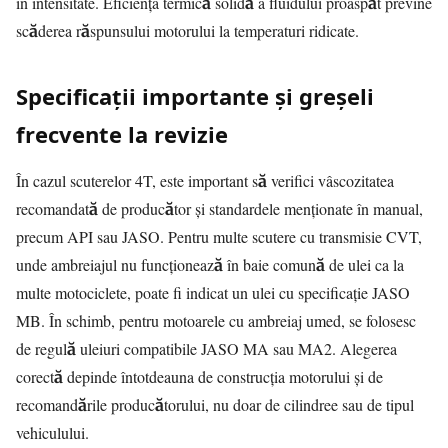
în intensitate. Eficiența termică solidă a fluidului proaspăt previne
scăderea răspunsului motorului la temperaturi ridicate.
Specificații importante și greșeli
frecvente la revizie
În cazul scuterelor 4T, este important să verifici vâscozitatea
recomandată de producător și standardele menționate în manual,
precum API sau JASO. Pentru multe scutere cu transmisie CVT,
unde ambreiajul nu funcționează în baie comună de ulei ca la
multe motociclete, poate fi indicat un ulei cu specificație JASO
MB. În schimb, pentru motoarele cu ambreiaj umed, se folosesc
de regulă uleiuri compatibile JASO MA sau MA2. Alegerea
corectă depinde întotdeauna de construcția motorului și de
recomandările producătorului, nu doar de cilindree sau de tipul
vehiculului.