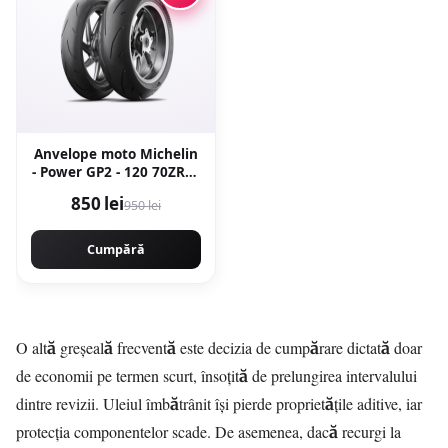
Anvelope moto Michelin
- Power GP2 - 120 70ZR17
[58W] [fata] Latime 120
850 lei
950 lei
Inaltime 70 Janta 17
Cumpără
O altă greșeală frecventă este decizia de cumpărare dictată doar
de economii pe termen scurt, însoțită de prelungirea intervalului
dintre revizii. Uleiul îmbătrânit își pierde proprietățile aditive, iar
protecția componentelor scade. De asemenea, dacă recurgi la