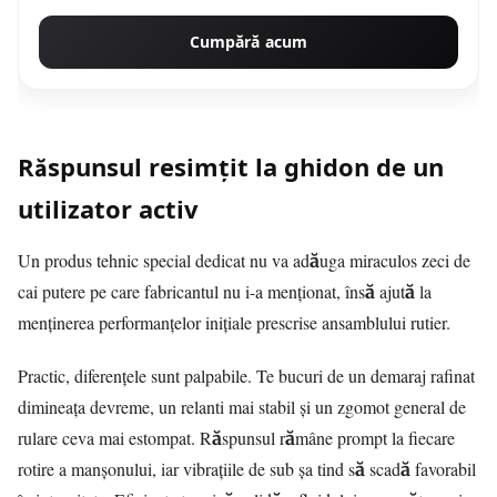
Cumpără acum
Răspunsul resimțit la ghidon de un
utilizator activ
Un produs tehnic special dedicat nu va adăuga miraculos zeci de
cai putere pe care fabricantul nu i-a menționat, însă ajută la
menținerea performanțelor inițiale prescrise ansamblului rutier.
Practic, diferențele sunt palpabile. Te bucuri de un demaraj rafinat
dimineața devreme, un relanti mai stabil și un zgomot general de
rulare ceva mai estompat. Răspunsul rămâne prompt la fiecare
rotire a manșonului, iar vibrațiile de sub șa tind să scadă favorabil