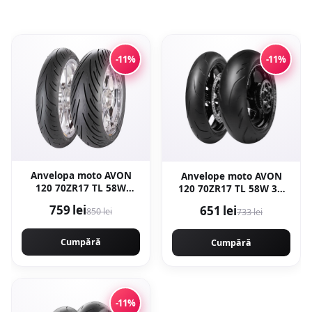
-11%
-11%
Anvelopa moto AVON
Anvelope moto AVON
120 70ZR17 TL 58W
120 70ZR17 TL 58W 3D
SPIRIT ST
SUPERSPORT fata
759 lei
651 lei
850 lei
733 lei
Cumpără
Cumpără
-11%