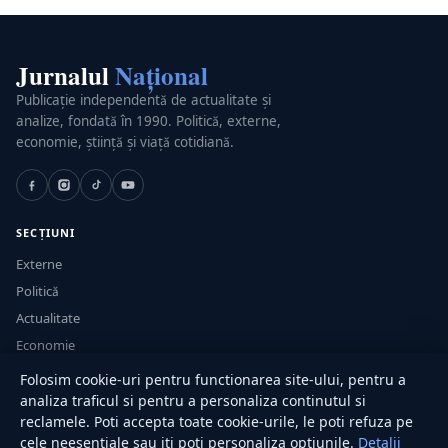
Jurnalul
Național
Publicație independentă de actualitate și
analize, fondată în 1990. Politică, externe,
economie, știință și viață cotidiană.
SECȚIUNI
Externe
Politică
Actualitate
Economie
Sănătate
Folosim cookie-uri pentru functionarea site-ului, pentru a
Utile
analiza traficul si pentru a personaliza continutul si
reclamele. Poti accepta toate cookie-urile, le poti refuza pe
cele neesentiale sau iti poti personaliza optiunile.
Detalii
RUBRICI