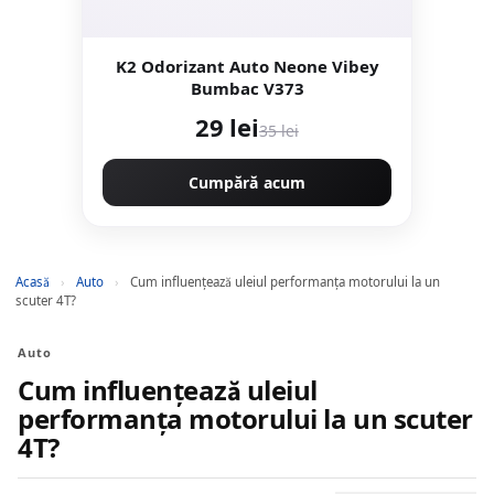
K2 Odorizant Auto Neone Vibey
Bumbac V373
29 lei
35 lei
Cumpără acum
Acasă
›
Auto
›
Cum influențează uleiul performanța motorului la un
scuter 4T?
Auto
Cum influențează uleiul
performanța motorului la un scuter
4T?