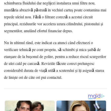
schimbarea fluidului dar neglijezi instalarea unui filtru nou,
murdăria abrazivă păstrată în vechiul cartuș poate contamina mai
repede uleiul nou. Fără o filtrare corectă a acestui circuit
principal, reziduurile vor accelera uzura cilindrului, pistonului și
segmentilor, anulând efortul financiar depus.
Nu în ultimul rând, este indicat ca atunci când efectuezi o
verificare tehnică pe cont propriu, să schimbi și mica șaibă de
etanșare de la bușonul de golire, pentru a reduce riscul scurgerilor
de ulei cald pe carcasă. Reviziile făcute corect prelungesc
considerabil durata de viață utilă a scuterului și îți asigură starea
de liniște ori de câte ori pui contactul.