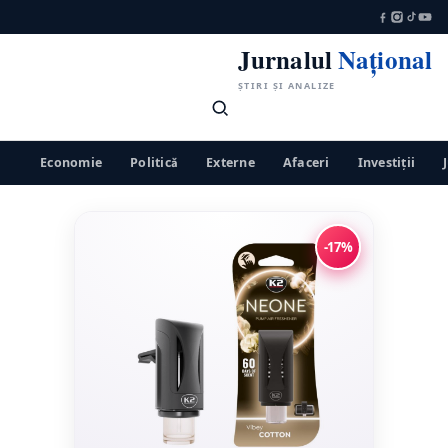
Jurnalul
Național
ȘTIRI ȘI ANALIZE
Economie
Politică
Externe
Afaceri
Investiții
-17%