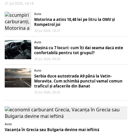
31 Jul 2026, 16:14
Auto
Motorina a atins 10,48 lei pe litru la OMV și
Rompetrol joi
30 Jul 2026, 18:27
Auto
Mașină cu 7 locuri: cum îți dai seama dacă este
confortabilă pentru tot grupul?
30 Jul 2026, 09:26
Auto
Serbia duce autostrada A9 până la Vatin-
Moravița. Cum schimbă punctul vamal comun
traficul și afacerile din Banat
25 Jul 2026, 20:26
Auto
Vacanța în Grecia sau Bulgaria devine mai ieftină