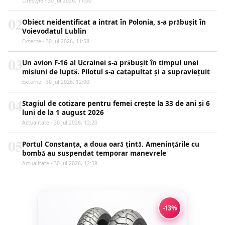
Lifestyle · 30 Jul 2026, 11:00
02
Obiect neidentificat a intrat în Polonia, s-a prăbușit în
Voievodatul Lublin
Externe · 30 Jul 2026, 11:58
03
Un avion F-16 al Ucrainei s-a prăbușit în timpul unei
misiuni de luptă. Pilotul s-a catapultat și a supraviețuit
Externe · 30 Jul 2026, 12:00
04
Stagiul de cotizare pentru femei crește la 33 de ani și 6
luni de la 1 august 2026
Actualitate · 30 Jul 2026, 12:20
05
Portul Constanța, a doua oară țintă. Amenințările cu
bombă au suspendat temporar manevrele
Actualitate · 30 Jul 2026, 12:58
-13%