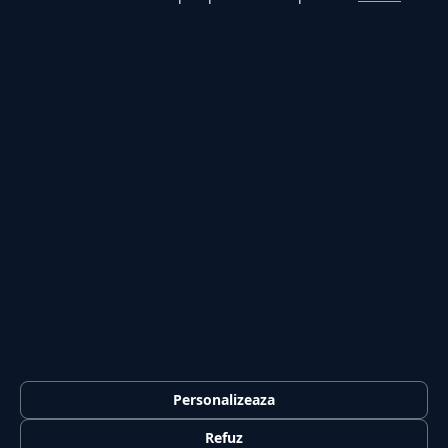
Lifestyle
Publicitate
Investiții
Tech
Sport
Casă și Grădină
PUBLICAȚIA
Despre noi
Redacția
Contact
Publicitate
LEGAL
Termeni și condiții
Personalizeaza
Confidențialitate
Refuz