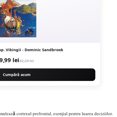
mp. Vikingii - Dominic Sandbrook
9,99 lei
42,24 lei
Cumpără acum
mulează cortexul prefrontal, esențial pentru luarea deciziilor.