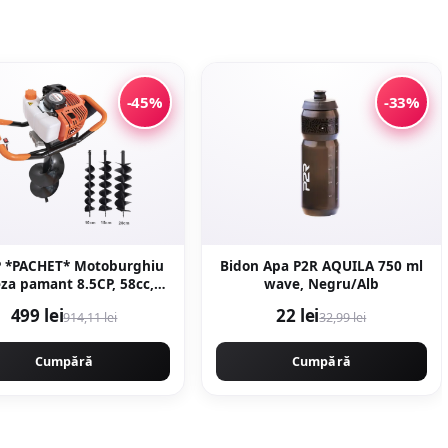
-45%
-33%
P *PACHET* Motoburghiu
Bidon Apa P2R AQUILA 750 ml
eza pamant 8.5CP, 58cc,
wave, Negru/Alb
00rpm Professional, 3
499 lei
22 lei
914,11 lei
32,99 lei
ie incluse (100, 150, 200)
350 CAMPION CMP4350
Cumpără
Cumpără