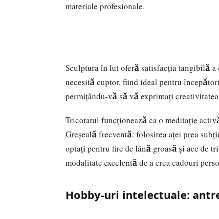
materiale profesionale.
Sculptura în lut oferă satisfacția tangibilă a
necesită cuptor, fiind ideal pentru începători
permițându-vă să vă exprimați creativitatea 
Tricotatul funcționează ca o meditație activă:
Greșeală frecventă: folosirea aței prea subț
optați pentru fire de lână groasă și ace de tr
modalitate excelentă de a crea cadouri perso
Hobby-uri intelectuale: an