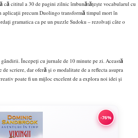
vă că cititul a 30 de pagini zilnic îmbunătățește vocabularul cu
in aplicații precum Duolingo transformă timpul mort în
ordați gramatica ca pe un puzzle Sudoku – rezolvați câte o
a gândirii. Începeți cu jurnale de 10 minute pe zi. Această
 de scriere, dar oferă și o modalitate de a reflecta asupra
creativ poate fi un mijloc excelent de a explora noi idei și
-76%