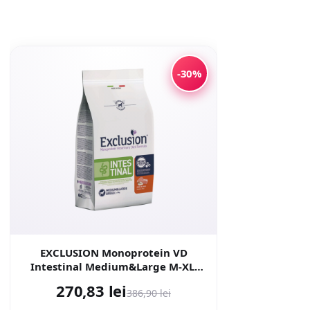
-30%
EXCLUSION Monoprotein VD
Intestinal Medium&Large M-XL,
Porc și Orez, dietă veterinară,
270,83 lei
386,90 lei
hrană uscată câini, sistem
digestiv, 12kg