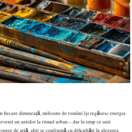
, în fiecare dimineaţă, milioane de români își regăsesc energia
devenit un antidot la ritmul urban – dar în timp ce unii
opere de artă, alții se confruntă cu dificultăți în alegerea