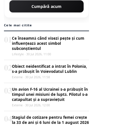
Cumpără acum
Cele mai citite
01
Ce înseamnă când visezi pește și cum
influențează acest simbol
subconștientul
Lifestyle · 30 Jul 2026, 11:00
02
Obiect neidentificat a intrat în Polonia,
s-a prăbușit în Voievodatul Lublin
Externe · 30 Jul 2026, 11:58
03
Un avion F-16 al Ucrainei s-a prăbușit în
timpul unei misiuni de luptă. Pilotul s-a
catapultat și a supraviețuit
Externe · 30 Jul 2026, 12:00
04
Stagiul de cotizare pentru femei crește
la 33 de ani și 6 luni de la 1 august 2026