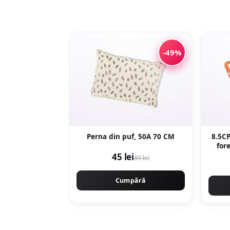
-49%
Perna din puf, 50A 70 CM
8.5C
for
92
45 lei
89 lei
burgh
GT4
Cumpără