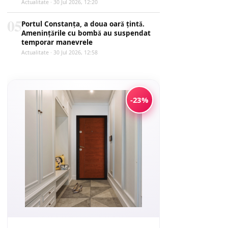
Actualitate · 30 Jul 2026, 12:20
05
Portul Constanța, a doua oară țintă.
Amenințările cu bombă au suspendat
temporar manevrele
Actualitate · 30 Jul 2026, 12:58
-23%