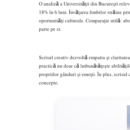
O analiză a Universității din București rele
18% în 6 luni. Învățarea limbilor străine pr
oportunități culturale. Comparație utilă: ab
parte pe zi.
Scrisul creativ dezvoltă empatia și claritate
practică nu doar că îmbunătățește abilitățile
propriilor gânduri și emoții. În plus, scrisul 
concepte.