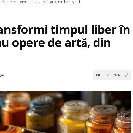
r în surse de venit sau opere de artă, din hobby-uri
ansformi timpul liber în
au opere de artă, din
24
FB
X
WA
🔗