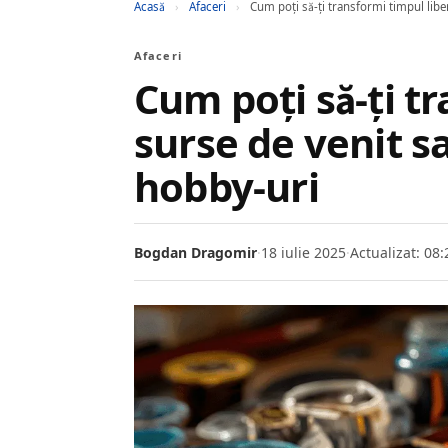
Acasă
›
Afaceri
›
Cum poţi să-ţi transformi timpul libe
Afaceri
Cum poţi să-ţi tr
surse de venit s
hobby-uri
Bogdan Dragomir
·
18 iulie 2025
·
Actualizat: 08: