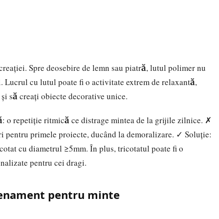
 creației. Spre deosebire de lemn sau piatră, lutul polimer nu
. Lucrul cu lutul poate fi o activitate extrem de relaxantă,
și să creați obiecte decorative unice.
 o repetiție ritmică ce distrage mintea de la grijile zilnice. ✗
iri pentru primele proiecte, ducând la demoralizare. ✓ Soluție:
icotat cu diametrul ≥5mm. În plus, tricotatul poate fi o
nalizate pentru cei dragi.
trenament pentru minte