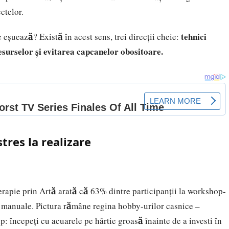
ctelor.
tehnici
 eșuează? Există în acest sens, trei direcții cheie:
resurselor și evitarea capcanelor obositoare.
stres la realizare
rapie prin Artă arată că 63% dintre participanții la workshop-
ți manuale. Pictura rămâne regina hobby-urilor casnice –
p: începeți cu acuarele pe hârtie groasă înainte de a investi în