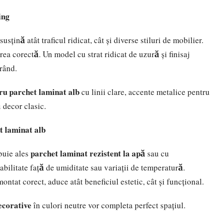
ing
țină atât traficul ridicat, cât și diverse stiluri de mobilier.
rea corectă. Un model cu strat ridicat de uzură și finisaj
 rând.
ru parchet laminat alb
cu linii clare, accente metalice pentru
 decor clasic.
t laminat alb
parchet laminat rezistent la apă
buie ales
sau cu
abilitate față de umiditate sau variații de temperatură.
ntat corect, aduce atât beneficiul estetic, cât și funcțional.
decorative
în culori neutre vor completa perfect spațiul.