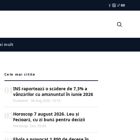
i mult
Cele mai citite
01
INS raportează o scădere de 7,3% a
vânzărilor cu amănuntul în iunie 2026
Economie · 06 Aug 2026, 13:14
02
Horoscop 7 august 2026. Leu și
Fecioară, cu zi bună pentru decizii
Horoscop · Ieri, 05:04
Ebola a provocat 1.800 de decese în