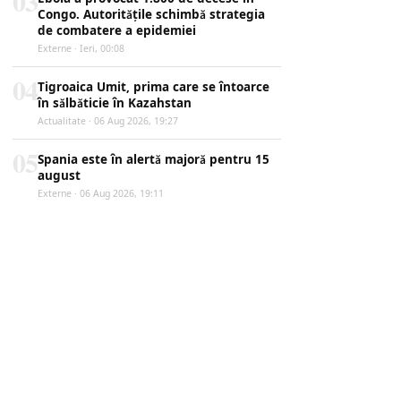
03
Congo. Autoritățile schimbă strategia
de combatere a epidemiei
Externe · Ieri, 00:08
04
Tigroaica Umit, prima care se întoarce
în sălbăticie în Kazahstan
Actualitate · 06 Aug 2026, 19:27
05
Spania este în alertă majoră pentru 15
august
Externe · 06 Aug 2026, 19:11