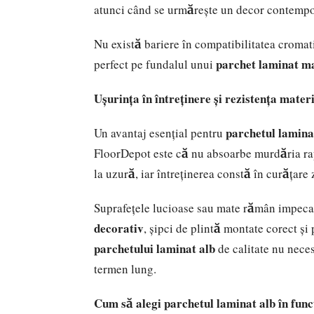
atunci când se urmărește un decor contemp
Nu există bariere în compatibilitatea crom
parchet laminat ma
perfect pe fundalul unui
Ușurința în întreținere și rezistența mater
parchetul lamin
Un avantaj esențial pentru
FloorDepot este că nu absoarbe murdăria r
la uzură, iar întreținerea constă în curățare
Suprafețele lucioase sau mate rămân impecabi
decorativ
, șipci de plintă montate corect și
parchetului laminat alb
de calitate nu nec
termen lung.
Cum să alegi parchetul laminat alb în func