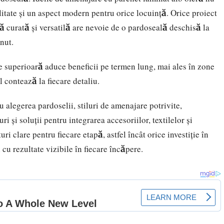
ilitate și un aspect modern pentru orice locuință. Orice proiect
ă curată și versatilă are nevoie de o pardoseală deschisă la
inut.
te superioară aduce beneficii pe termen lung, mai ales în zone
l contează la fiecare detaliu.
u alegerea pardoselii, stiluri de amenajare potrivite,
și soluții pentru integrarea accesoriilor, textilelor și
ri clare pentru fiecare etapă, astfel încât orice investiție în
 cu rezultate vizibile în fiecare încăpere.