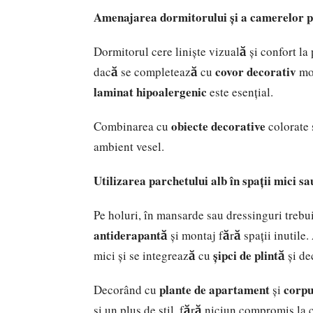
Amenajarea dormitorului și a camerelor p
Dormitorul cere liniște vizuală și confort la 
covor decorativ
dacă se completează cu
moa
laminat hipoalergenic
este esențial.
obiecte decorative
Combinarea cu
colorate 
ambient vesel.
Utilizarea parchetului alb în spații mici sa
Pe holuri, în mansarde sau dressinguri trebui
antiderapantă
și montaj fără spații inutile
șipci de plintă
mici și se integrează cu
și de
plante de apartament
corpu
Decorând cu
și
și un plus de stil, fără niciun compromis la c