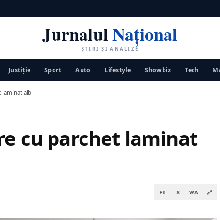
Jurnalul
Național
ȘTIRI ȘI ANALIZE
Justiţie
Sport
Auto
Lifestyle
Showbiz
Tech
Ma
 laminat alb
re cu parchet laminat
FB
X
WA
🔗