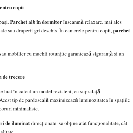
entru copii
Parchet alb în dormitor
pași.
înseamnă relaxare, mai ales
parchet
le sau draperii gri deschis. În camerele pentru copii,
sau mobilier cu muchii rotunjite garantează siguranță și un
u de trecere
e luat în calcul un model rezistent, cu suprafață
. Acest tip de pardoseală maximizează luminozitatea în spațiile
coruri minimaliste.
ri de iluminat
direcționate, se obține atât funcționalitate, cât
alitate.