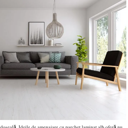
rdoseală. Ideile de amenajare cu parchet laminat alb oferă nu