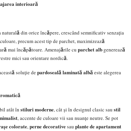
najarea interioară
a naturală din orice încăpere, crescând semnificativ senzația
 culoare, precum acest tip de parchet, maximizează
parchet alb
 pară mai încăpătoare. Amenajările cu
generează
restre mici sau orientare nordică.
pardoseală laminată albă
 această soluție de
este alegerea
 cromatică
stiluri moderne
stil
il atât în
, cât și în designul clasic sau
nimalist
, accente de culoare vii sau nuanțe neutre. Se pot
rașe colorate
perne decorative
plante de apartament
,
sau