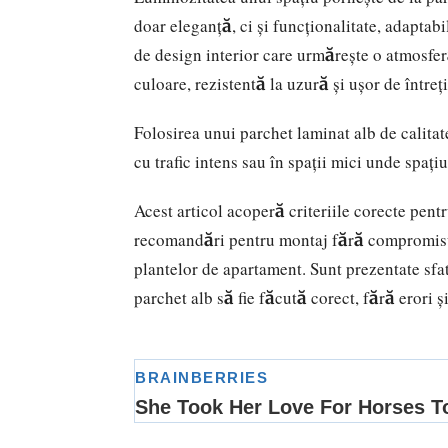
doar eleganță, ci și funcționalitate, adaptab
de design interior care urmărește o atmosfer
culoare, rezistentă la uzură și ușor de întreț
Folosirea unui parchet laminat alb de calita
cu trafic intens sau în spații mici unde spațiu
Acest articol acoperă criteriile corecte pentr
recomandări pentru montaj fără compromisuri 
plantelor de apartament. Sunt prezentate sfatu
parchet alb să fie făcută corect, fără erori și