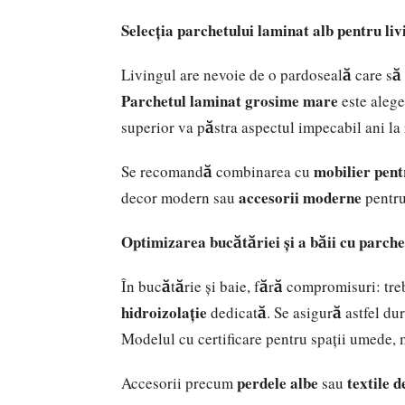
Selecția parchetului laminat alb pentru liv
Livingul are nevoie de o pardoseală care să sus
Parchetul laminat grosime mare
este alege
superior va păstra aspectul impecabil ani la
mobilier pent
Se recomandă combinarea cu
accesorii moderne
decor modern sau
pentru
Optimizarea bucătăriei și a băii cu parche
În bucătărie și baie, fără compromisuri: tre
hidroizolație
dedicată. Se asigură astfel dur
Modelul cu certificare pentru spații umede, mo
perdele albe
textile 
Accesorii precum
sau