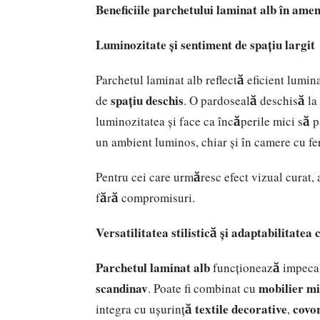
Beneficiile parchetului laminat alb în ame
Luminozitate și sentiment de spațiu largit
Parchetul laminat alb reflectă eficient lumin
spațiu deschis
de
. O pardoseală deschisă la
luminozitatea și face ca încăperile mici să
un ambient luminos, chiar și în camere cu fe
Pentru cei care urmăresc efect vizual curat,
fără compromisuri.
Versatilitatea stilistică și adaptabilitatea
Parchetul laminat alb
funcționează impecab
scandinav
mobilier mi
. Poate fi combinat cu
textile decorative
covo
integra cu ușurință
,