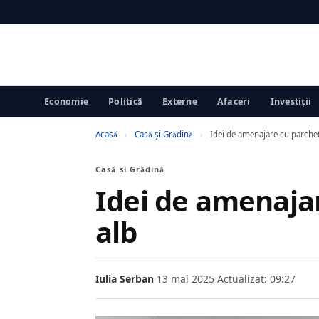
Economie
Politică
Externe
Afaceri
Investiții
Acasă
›
Casă și Grădină
›
Idei de amenajare cu parchet
Casă și Grădină
Idei de amenaja
alb
Iulia Serban
·
13 mai 2025
·
Actualizat: 09:27