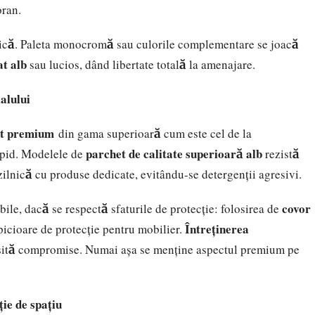
oran.
atică. Paleta monocromă sau culorile complementare se joacă
t alb
sau lucios, dând libertate totală la amenajare.
ialului
at premium
din gama superioară cum este cel de la
parchet de calitate superioară alb
apid. Modelele de
rezistă
 zilnică cu produse dedicate, evitându-se detergenții agresivi.
covor
le, dacă se respectă sfaturile de protecție: folosirea de
Întreținerea
 picioare de protecție pentru mobilier.
esită compromise. Numai așa se menține aspectul premium pe
ție de spațiu