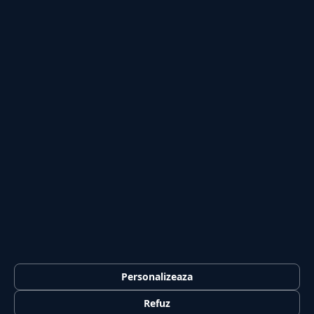
Secțiuni
Personalizeaza
Externe
Politică
Actualitate
Economie
Sănătate
Utile
Rubrici
Refuz