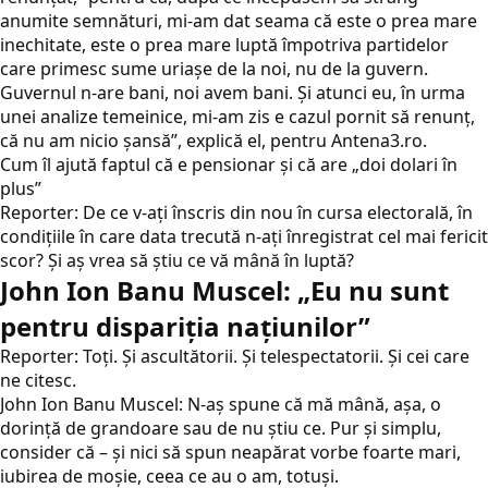
anumite semnături, mi-am dat seama că este o prea mare
inechitate, este o prea mare luptă împotriva partidelor
care primesc sume uriașe de la noi, nu de la guvern.
Guvernul n-are bani, noi avem bani. Și atunci eu, în urma
unei analize temeinice, mi-am zis e cazul pornit să renunț,
că nu am nicio șansă”, explică el, pentru Antena3.ro.
Cum îl ajută faptul că e pensionar şi că are „doi dolari în
plus”
Reporter: De ce v-ați înscris din nou în cursa electorală, în
condițiile în care data trecută n-ați înregistrat cel mai fericit
scor? Și aș vrea să știu ce vă mână în luptă?
John Ion Banu Muscel: „Eu nu sunt
pentru dispariția națiunilor”
Reporter: Toți. Şi ascultătorii. Şi telespectatorii. Şi cei care
ne citesc.
John Ion Banu Muscel: N-aș spune că mă mână, așa, o
dorință de grandoare sau de nu știu ce. Pur și simplu,
consider că – şi nici să spun neapărat vorbe foarte mari,
iubirea de moşie, ceea ce au o am, totuşi.