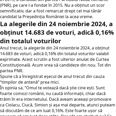
(PNR), pe care l-a fondat în 2015. Nu a obținut un scor
semnificativ, dar a fost remarcat drept cel mai tânăr
candidat la Președinția României la acea vreme.
La alegerile din 24 noiembrie 2024, a
obținut 14.683 de voturi, adică 0,16%
din totalul voturilor
Anul trecut, la alegerile din 24 noiembrie 2024, a obținut
14.683 de voturi, adică 0,16% din totalul voturilor valabil
exprimate. Acest scrutin a fost ulterior anulat de Curtea
Constituțională. Acum vrea să candideze din nou. Tot din
partea PNR.
Spune că a înregistrat eşecul de anul trecut din cauza
“timpilor de antenă” prea mici.
În opinia sa, “Omul te votează dacă știe cine ești. Sunt
foarte comozi românii, nu caută informații, chiar dacă
trăim în era internetului. Dacă aveam aceeași promovare
ca Ciolacu, Ciucă, Simion și așa mai departe, atunci puteam
să discutăm de ce am luat 0,16%. Este foarte ușor să