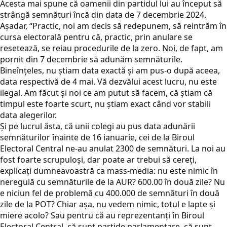
Acesta mai spune că oamenii din partidul lui au început să
strângă semnături încă din data de 7 decembrie 2024.
Aşadar, “Practic, noi am decis să redepunem, să reintrăm în
cursa electorală pentru că, practic, prin anulare se
resetează, se reiau procedurile de la zero. Noi, de fapt, am
pornit din 7 decembrie să adunăm semnăturile.
Bineînțeles, nu știam data exactă și am pus-o după aceea,
data respectivă de 4 mai. Vă dezvălui acest lucru, nu este
ilegal. Am făcut și noi ce am putut să facem, că știam că
timpul este foarte scurt, nu știam exact când vor stabili
data alegerilor.
Și pe lucrul ăsta, că unii colegi au pus data adunării
semnăturilor înainte de 16 ianuarie, cei de la Biroul
Electoral Central ne-au anulat 2300 de semnături. La noi au
fost foarte scrupuloși, dar poate ar trebui să cereți,
explicați dumneavoastră ca mass-media: nu este nimic în
neregulă cu semnăturile de la AUR? 600.00 în două zile? Nu
e niciun fel de problemă cu 400.000 de semnături în două
zile de la POT? Chiar așa, nu vedem nimic, totul e lapte și
miere acolo? Sau pentru că au reprezentanți în Biroul
Electoral Central, că sunt partide parlamentare, că sunt