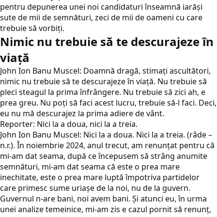
pentru depunerea unei noi candidaturi înseamnă iarăși
sute de mii de semnături, zeci de mii de oameni cu care
trebuie să vorbiți.
Nimic nu trebuie să te descurajeze în
viață
John Ion Banu Muscel: Doamnă dragă, stimați ascultători,
nimic nu trebuie să te descurajeze în viață. Nu trebuie să
pleci steagul la prima înfrângere. Nu trebuie să zici ah, e
prea greu. Nu poți să faci acest lucru, trebuie să-l faci. Deci,
eu nu mă descurajez la prima adiere de vânt.
Reporter: Nici la a doua, nici la a treia.
John Ion Banu Muscel: Nici la a doua. Nici la a treia. (râde –
n.r.). În noiembrie 2024, anul trecut, am renunțat pentru că
mi-am dat seama, după ce începusem să strâng anumite
semnături, mi-am dat seama că este o prea mare
inechitate, este o prea mare luptă împotriva partidelor
care primesc sume uriașe de la noi, nu de la guvern.
Guvernul n-are bani, noi avem bani. Și atunci eu, în urma
unei analize temeinice, mi-am zis e cazul pornit să renunț,