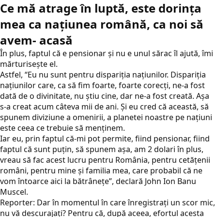
Ce mă atrage în luptă, este dorința
mea ca națiunea română, ca noi să
avem- acasă
În plus, faptul că e pensionar şi nu e unul sărac îl ajută, îmi
mărturiseşte el.
Astfel, “Eu nu sunt pentru dispariția națiunilor. Dispariția
națiunilor care, ca să fim foarte, foarte corecți, ne-a fost
dată de o divinitate, nu știu cine, dar ne-a fost creată. Așa
s-a creat acum câteva mii de ani. Şi eu cred că această, să
spunem diviziune a omenirii, a planetei noastre pe națiuni
este ceea ce trebuie să menținem.
Iar eu, prin faptul că-mi pot permite, fiind pensionar, fiind
faptul că sunt puțin, să spunem așa, am 2 dolari în plus,
vreau să fac acest lucru pentru România, pentru cetățenii
români, pentru mine și familia mea, care probabil că ne
vom întoarce aici la bătrânețe”, declară John Ion Banu
Muscel.
Reporter: Dar în momentul în care înregistrați un scor mic,
nu vă descurajați? Pentru că, după aceea, efortul acesta