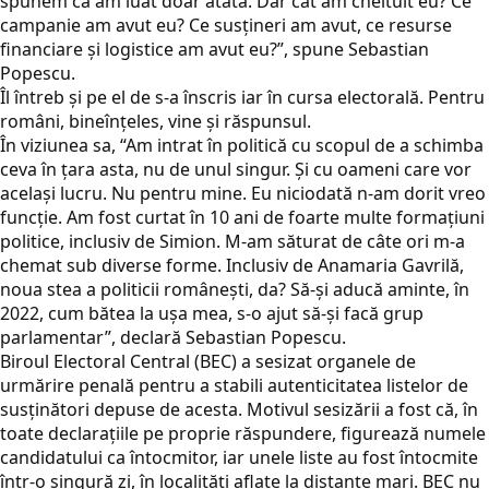
spunem că am luat doar atâta. Dar cât am cheltuit eu? Ce
campanie am avut eu? Ce susțineri am avut, ce resurse
financiare și logistice am avut eu?”, spune Sebastian
Popescu.
Îl întreb şi pe el de s-a înscris iar în cursa electorală. Pentru
români, bineînţeles, vine şi răspunsul.
În viziunea sa, “Am intrat în politică cu scopul de a schimba
ceva în țara asta, nu de unul singur. Şi cu oameni care vor
același lucru. Nu pentru mine. Eu niciodată n-am dorit vreo
funcție. Am fost curtat în 10 ani de foarte multe formațiuni
politice, inclusiv de Simion. M-am săturat de câte ori m-a
chemat sub diverse forme. Inclusiv de Anamaria Gavrilă,
noua stea a politicii româneşti, da? Să-și aducă aminte, în
2022, cum bătea la ușa mea, s-o ajut să-şi facă grup
parlamentar”, declară Sebastian Popescu.
Biroul Electoral Central (BEC) a sesizat organele de
urmărire penală pentru a stabili autenticitatea listelor de
susținători depuse de acesta. Motivul sesizării a fost că, în
toate declarațiile pe proprie răspundere, figurează numele
candidatului ca întocmitor, iar unele liste au fost întocmite
într-o singură zi, în localități aflate la distanțe mari. BEC nu