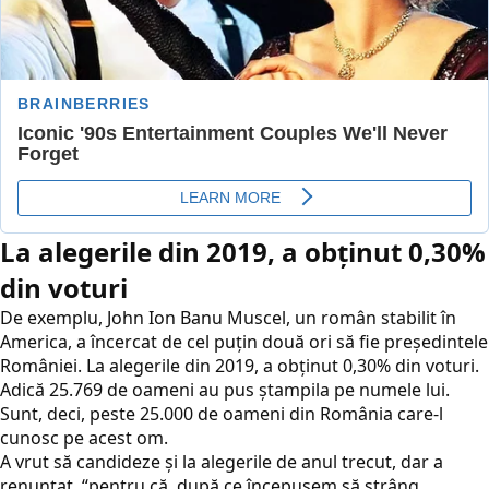
La alegerile din 2019, a obţinut 0,30%
din voturi
De exemplu, John Ion Banu Muscel, un român stabilit în
America, a încercat de cel puţin două ori să fie preşedintele
României. La alegerile din 2019, a obţinut 0,30% din voturi.
Adică 25.769 de oameni au pus ştampila pe numele lui.
Sunt, deci, peste 25.000 de oameni din România care-l
cunosc pe acest om.
A vrut să candideze şi la alegerile de anul trecut, dar a
renunţat, “pentru că, după ce începusem să strâng