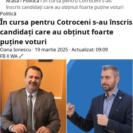
Acasă
›
Politică
›
În cursa pentru Cotroceni s-au
înscris candidaţi care au obţinut foarte puţine voturi
Politică
În cursa pentru Cotroceni s-au înscris
candidaţi care au obţinut foarte
puţine voturi
Oana Ionescu
·
19 martie 2025
·
Actualizat: 09:09
FB
X
WA
🔗