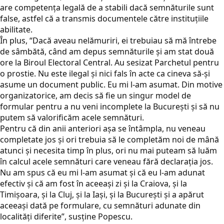
are competența legală de a stabili dacă semnăturile sunt
false, astfel că a transmis documentele către instituțiile
abilitate.
În plus, “Dacă aveau nelămuriri, ei trebuiau să mă întrebe
de sâmbătă, când am depus semnăturile și am stat două
ore la Biroul Electoral Central. Au sesizat Parchetul pentru
o prostie. Nu este ilegal și nici fals în acte ca cineva să-și
asume un document public. Eu mi l-am asumat. Din motive
organizatorice, am decis să fie un singur model de
formular pentru a nu veni incomplete la București și să nu
putem să valorificăm acele semnături.
Pentru că din anii anteriori așa se întâmpla, nu veneau
completate jos și ori trebuia să le completăm noi de mână
atunci și necesita timp în plus, ori nu mai puteam să luăm
în calcul acele semnături care veneau fără declarația jos.
Nu am spus că eu mi l-am asumat și că eu l-am adunat
efectiv și că am fost în aceeași zi și la Craiova, și la
Timișoara, și la Cluj, și la Iaşi, și la București și a apărut
aceeași dată pe formulare, cu semnături adunate din
localități diferite”, susţine Popescu.