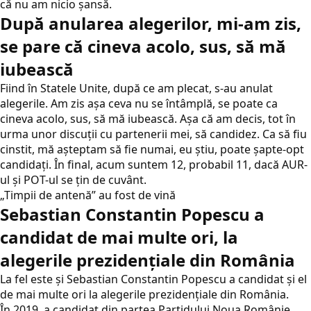
că nu am nicio șansă.
După anularea alegerilor, mi-am zis,
se pare că cineva acolo, sus, să mă
iubească
Fiind în Statele Unite, după ce am plecat, s-au anulat
alegerile. Am zis așa ceva nu se întâmplă, se poate ca
cineva acolo, sus, să mă iubească. Aşa că am decis, tot în
urma unor discuții cu partenerii mei, să candidez. Ca să fiu
cinstit, mă așteptam să fie numai, eu știu, poate șapte-opt
candidați. În final, acum suntem 12, probabil 11, dacă AUR-
ul şi POT-ul se ţin de cuvânt.
„Timpii de antenă” au fost de vină
Sebastian Constantin Popescu a
candidat de mai multe ori, la
alegerile prezidențiale din România
La fel este şi Sebastian Constantin Popescu a candidat şi el
de mai multe ori la alegerile prezidențiale din România.
În 2019, a candidat din partea Partidului Noua Românie