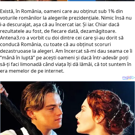
Există, în România, oameni care au obţinut sub 1% din
voturile românilor la alegerile prezidenţiale. Nimic însă nu
i-a descurajat, aşa că au încercat iar. Şi iar. Chiar dacă
rezultatele au fost, de fiecare dată, dezamăgitoare.
Antena3.ro a vorbit cu doi dintre cei care şi-au dorit să
conducă România, cu toate că au obţinut scoruri
dezastruoase la alegeri. Am încercat să-mi dau seama ce îi
“mână în luptă” pe aceşti oameni şi dacă într-adevăr poţi
să-ţi faci limonadă când viaţa îţi dă lămâi, că tot suntem în
era memelor de pe internet.