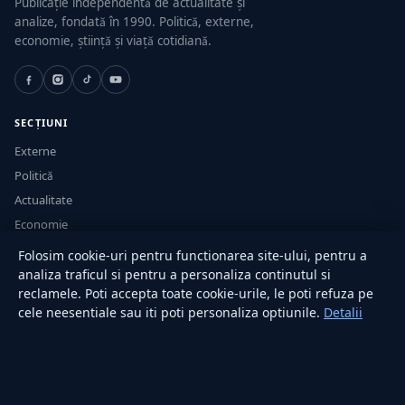
Publicație independentă de actualitate și
analize, fondată în 1990. Politică, externe,
economie, știință și viață cotidiană.
SECȚIUNI
Externe
Politică
Actualitate
Economie
Sănătate
Folosim cookie-uri pentru functionarea site-ului, pentru a
Utile
analiza traficul si pentru a personaliza continutul si
reclamele. Poti accepta toate cookie-urile, le poti refuza pe
cele neesentiale sau iti poti personaliza optiunile.
Detalii
RUBRICI
Lifestyle
Publicitate
Investiții