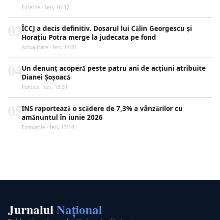
Externe · Ieri, 16:37
03
ÎCCJ a decis definitiv. Dosarul lui Călin Georgescu și
Horațiu Potra merge la judecata pe fond
Actualitate · Ieri, 14:21
04
Un denunț acoperă peste patru ani de acțiuni atribuite
Dianei Șoșoacă
Politică · Ieri, 13:31
05
INS raportează o scădere de 7,3% a vânzărilor cu
amănuntul în iunie 2026
Economie · Ieri, 13:14
Jurnalul
Național