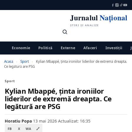
Jurnalul
Național
ȘTIRI ȘI ANALIZE
Economie
Politică
Externe
Afaceri
Investiții
Acasă
›
Sport
›
Kylian Mbappé, ținta ironiilor liderilor de extremă dreapta.
Ce legătură are PSG
Sport
Kylian Mbappé, ținta ironiilor
liderilor de extremă dreapta. Ce
legătură are PSG
Horatiu Popa
·
13 mai 2026
·
Actualizat: 16:35
FB
X
WA
🔗