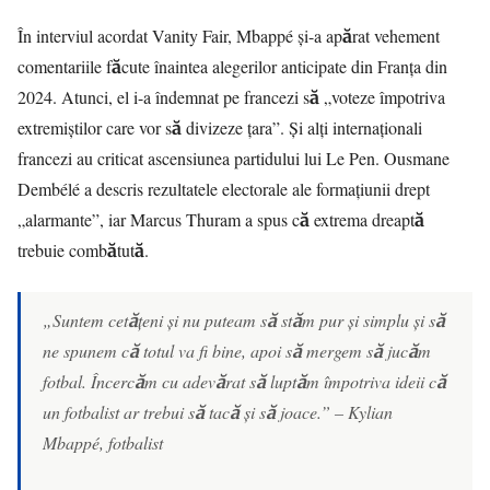
În interviul acordat Vanity Fair, Mbappé și-a apărat vehement
comentariile făcute înaintea alegerilor anticipate din Franța din
2024. Atunci, el i-a îndemnat pe francezi să „voteze împotriva
extremiștilor care vor să divizeze țara”. Și alți internaționali
francezi au criticat ascensiunea partidului lui Le Pen. Ousmane
Dembélé a descris rezultatele electorale ale formațiunii drept
„alarmante”, iar Marcus Thuram a spus că extrema dreaptă
trebuie combătută.
„Suntem cetățeni și nu puteam să stăm pur și simplu și să
ne spunem că totul va fi bine, apoi să mergem să jucăm
fotbal. Încercăm cu adevărat să luptăm împotriva ideii că
un fotbalist ar trebui să tacă și să joace.” – Kylian
Mbappé, fotbalist