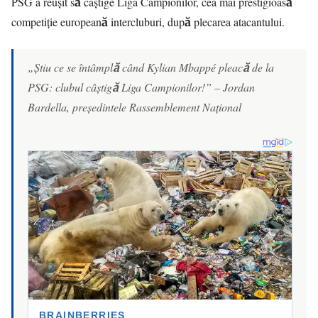
PSG a reușit să câștige Liga Campionilor, cea mai prestigioasă
competiție europeană intercluburi, după plecarea atacantului.
„Știu ce se întâmplă când Kylian Mbappé pleacă de la
PSG: clubul câștigă Liga Campionilor!” – Jordan
Bardella, președintele Rassemblement Național