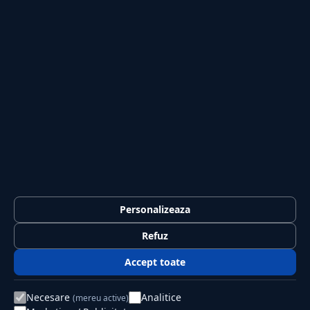
Tech
Sport
Casă și Grădină
PUBLICAȚIA
Despre noi
Redacția
Contact
Publicitate
LEGAL
Termeni și condiții
Personalizeaza
Confidențialitate
Refuz
Politica de cookies
Accept toate
GDPR
Necesare
Analitice
(mereu active)