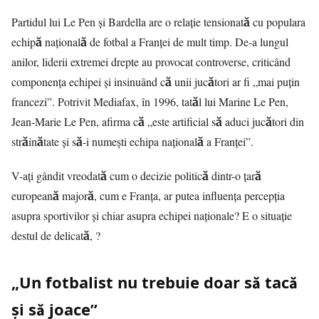
Partidul lui Le Pen și Bardella are o relație tensionată cu populara
echipă națională de fotbal a Franței de mult timp. De-a lungul
anilor, liderii extremei drepte au provocat controverse, criticând
componența echipei și insinuând că unii jucători ar fi „mai puțin
francezi”. Potrivit
Mediafax
, în 1996, tatăl lui Marine Le Pen,
Jean-Marie Le Pen, afirma că „este artificial să aduci jucători din
străinătate și să-i numești echipa națională a Franței”.
V-ați gândit vreodată cum o decizie politică dintr-o țară
europeană majoră, cum e Franța, ar putea influența percepția
asupra sportivilor și chiar asupra echipei naționale? E o situație
destul de delicată, ?
„Un fotbalist nu trebuie doar să tacă
și să joace”