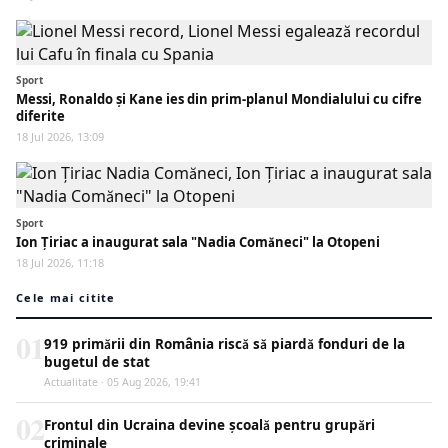
Sport
Messi, Ronaldo și Kane ies din prim-planul Mondialului cu cifre
diferite
18 Jul 2026, 13:09
Sport
Ion Țiriac a inaugurat sala "Nadia Comăneci" la Otopeni
18 Jul 2026, 11:18
Cele mai citite
01
919 primării din România riscă să piardă fonduri de la
bugetul de stat
Actualitate · 05 Aug 2026, 19:41
02
Frontul din Ucraina devine școală pentru grupări
criminale