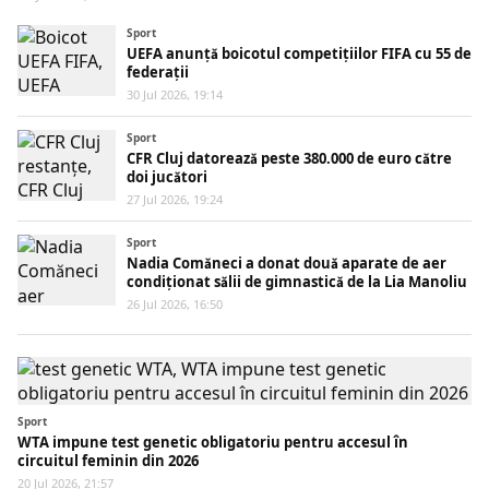
Sport
UEFA anunță boicotul competițiilor FIFA cu 55 de
federații
30 Jul 2026, 19:14
Sport
CFR Cluj datorează peste 380.000 de euro către
doi jucători
27 Jul 2026, 19:24
Sport
Nadia Comăneci a donat două aparate de aer
condiționat sălii de gimnastică de la Lia Manoliu
26 Jul 2026, 16:50
Sport
WTA impune test genetic obligatoriu pentru accesul în
circuitul feminin din 2026
20 Jul 2026, 21:57