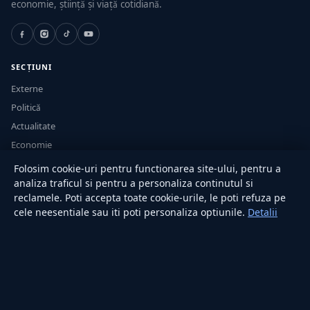
economie, știință și viață cotidiană.
SECȚIUNI
Externe
Politică
Actualitate
Economie
Sănătate
Folosim cookie-uri pentru functionarea site-ului, pentru a
Utile
analiza traficul si pentru a personaliza continutul si
reclamele. Poti accepta toate cookie-urile, le poti refuza pe
cele neesentiale sau iti poti personaliza optiunile.
Detalii
RUBRICI
Lifestyle
Publicitate
Investiții
Tech