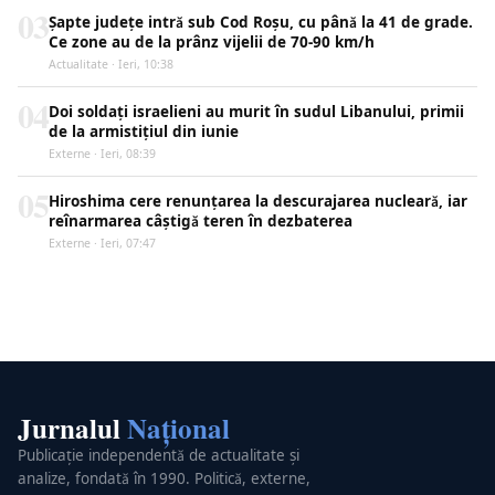
03
Șapte județe intră sub Cod Roșu, cu până la 41 de grade.
Ce zone au de la prânz vijelii de 70-90 km/h
Actualitate · Ieri, 10:38
04
Doi soldați israelieni au murit în sudul Libanului, primii
de la armistițiul din iunie
Externe · Ieri, 08:39
05
Hiroshima cere renunțarea la descurajarea nucleară, iar
reînarmarea câștigă teren în dezbaterea
Externe · Ieri, 07:47
Jurnalul
Național
Publicație independentă de actualitate și
analize, fondată în 1990. Politică, externe,