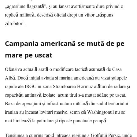
„agresiune flagrantă”, și au lansat avertismente dure privind o
replică militară, descrisă oficial drept un viitor „răspuns
zdrobitor”.
Campania americană se mută de pe
mare pe uscat
Ofensiva actuală arată o modificare tactică asumată de Casa
Albă. Dacă inițial aviația și marina americană au vizat șalupele
rapide ale IRGC în zona
Strâmtoarea Hormuz
alături de radare și
capacități antinavă izolate, acum tirul s-a mutat adânc pe uscat.
Baza de operațiuni și infrastructura militară din sudul teritoriului
iranian au încasat lovituri masive, semn că Washingtonul nu se
mai limitează la patrulare și riposte punctuale pe apă.
Tensiunea a cuprins rapid întreaga regiune a Golfului Persic, unde