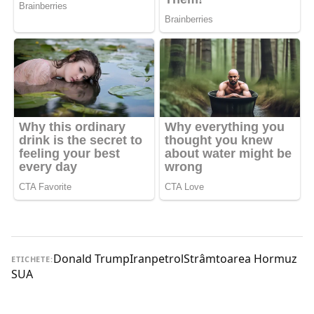
Donald Trump
Iran
petrol
Strâmtoarea Hormuz
ETICHETE:
SUA