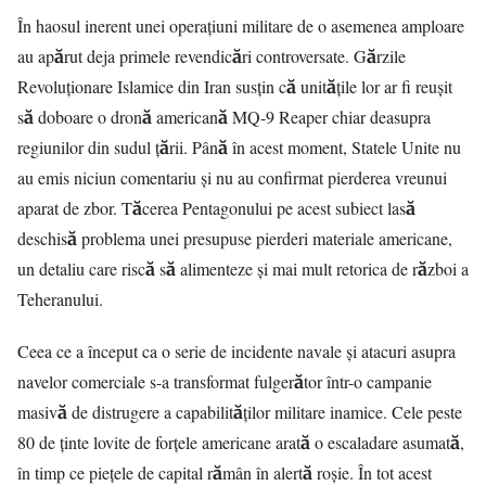
În haosul inerent unei operațiuni militare de o asemenea amploare
au apărut deja primele revendicări controversate. Gărzile
Revoluționare Islamice din Iran susțin că unitățile lor ar fi reușit
să doboare o dronă americană MQ-9 Reaper chiar deasupra
regiunilor din sudul țării. Până în acest moment, Statele Unite nu
au emis niciun comentariu și nu au confirmat pierderea vreunui
aparat de zbor. Tăcerea Pentagonului pe acest subiect lasă
deschisă problema unei presupuse pierderi materiale americane,
un detaliu care riscă să alimenteze și mai mult retorica de război a
Teheranului.
Ceea ce a început ca o serie de incidente navale și atacuri asupra
navelor comerciale s-a transformat fulgerător într-o campanie
masivă de distrugere a capabilităților militare inamice. Cele peste
80 de ținte lovite de forțele americane arată o escaladare asumată,
în timp ce piețele de capital rămân în alertă roșie. În tot acest