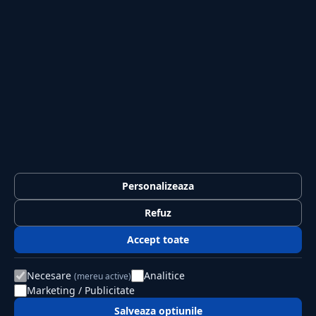
Sport
Casă și Grădină
PUBLICAȚIA
Despre noi
Redacția
Contact
Publicitate
LEGAL
Termeni și condiții
Personalizeaza
Confidențialitate
Refuz
Politica de cookies
Accept toate
GDPR
Necesare
Analitice
(mereu active)
Marketing / Publicitate
© 2026 Jurnalul Național. Toate drepturile rezervate.
Editat de PSK Solution SRL
Salveaza optiunile