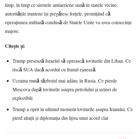
timp, în timp ce sirenele antiaeriene sună în statele vecine,
autoritățile iraniene își pregătesc forțele, promițând că
operațiunea militară condusă de Statele Unite va avea consecințe
majore.
Citește și:
Trump presează Israelul să oprească loviturile din Liban. Ce
riscă SUA dacă acordul cu Iranul eșuează
Ucraina mută războiul mai adânc în Rusia. Ce pierde
Moscova după loviturile asupra petrolului și uzinei de
explozibili
Trump a oprit în ultimul moment loviturile asupra Iranului. Ce
pierd aliații și diplomația din lipsa unui acord clar