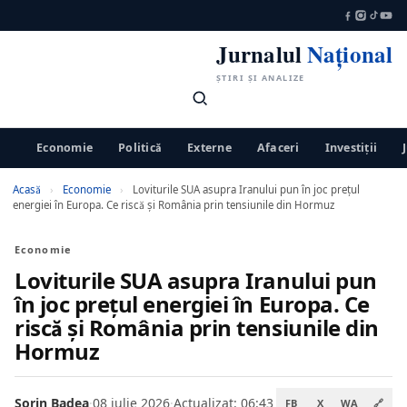
Jurnalul
Național
ȘTIRI ȘI ANALIZE
Economie
Politică
Externe
Afaceri
Investiții
Acasă
›
Economie
›
Loviturile SUA asupra Iranului pun în joc prețul
energiei în Europa. Ce riscă și România prin tensiunile din Hormuz
Economie
Loviturile SUA asupra Iranului pun
în joc prețul energiei în Europa. Ce
riscă și România prin tensiunile din
Hormuz
Sorin Badea
·
08 iulie 2026
·
Actualizat: 06:43
FB
X
WA
🔗