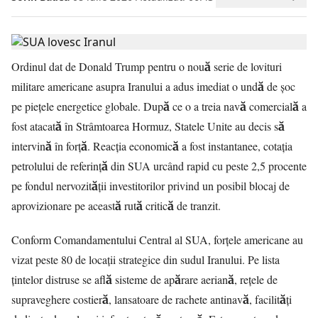
Ordinul dat de Donald Trump pentru o nouă serie de lovituri
militare americane asupra Iranului a adus imediat o undă de șoc
pe piețele energetice globale. După ce o a treia navă comercială a
fost atacată în Strâmtoarea Hormuz, Statele Unite au decis să
intervină în forță. Reacția economică a fost instantanee, cotația
petrolului de referință din SUA urcând rapid cu peste 2,5 procente
pe fondul nervozității investitorilor privind un posibil blocaj de
aprovizionare pe această rută critică de tranzit.
Conform Comandamentului Central al SUA, forțele americane au
vizat peste 80 de locații strategice din sudul Iranului. Pe lista
țintelor distruse se află sisteme de apărare aeriană, rețele de
supraveghere costieră, lansatoare de rachete antinavă, facilități