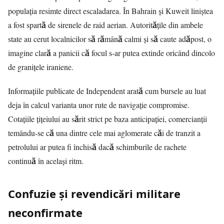
populația resimte direct escaladarea. În Bahrain și Kuweit liniștea
a fost spartă de sirenele de raid aerian. Autoritățile din ambele
state au cerut localnicilor să rămână calmi și să caute adăpost, o
imagine clară a panicii că focul s-ar putea extinde oricând dincolo
de granițele iraniene.
Informațiile publicate de
Independent
arată cum bursele au luat
deja în calcul varianta unor rute de navigație compromise.
Cotațiile țițeiului au sărit strict pe baza anticipației, comercianții
temându-se că una dintre cele mai aglomerate căi de tranzit a
petrolului ar putea fi închisă dacă schimburile de rachete
continuă în același ritm.
Confuzie și revendicări militare
neconfirmate