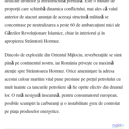
dedicate dronelor și infrastructură portuară. Este o mutare de
proporții care schimbă dinamica conflictului, mai ales că valul
anterior de atacuri anunțat de aceeași structură militară se
concentrase pe neutralizarea a peste 60 de ambarcațiuni mici ale
Gărzilor Revoluționare Islamice, chiar în interiorul și în
apropierea Strâmtorii Hormuz.
Dincolo de exploziile din Orientul Mijlociu, reverberațiile se simt
până pe continentul nostru, iar România privește cu maximă
atenție spre
Strâmtoarea Hormuz
. Orice amenințare la adresa
acestui culoar maritim vital pune presiune pe prețul petrolului cu
mult înainte ca tancurile petroliere să fie oprite efectiv din drumul
lor. O rută nesigură înseamnă, pentru consumatorul european,
posibile scumpiri la carburanți și o instabilitate greu de controlat
pe piața produselor energetice.