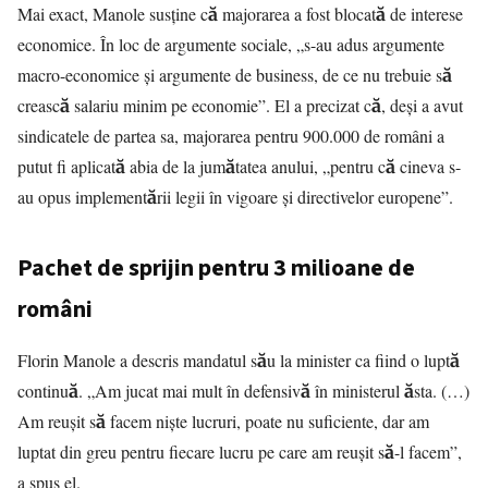
Mai exact, Manole susține că majorarea a fost blocată de interese
economice. În loc de argumente sociale, „s-au adus argumente
macro-economice și argumente de business, de ce nu trebuie să
crească salariu minim pe economie”. El a precizat că, deși a avut
sindicatele de partea sa, majorarea pentru 900.000 de români a
putut fi aplicată abia de la jumătatea anului, „pentru că cineva s-
au opus implementării legii în vigoare și directivelor europene”.
Pachet de sprijin pentru 3 milioane de
români
Florin Manole a descris mandatul său la minister ca fiind o luptă
continuă. „Am jucat mai mult în defensivă în ministerul ăsta. (…)
Am reușit să facem niște lucruri, poate nu suficiente, dar am
luptat din greu pentru fiecare lucru pe care am reușit să-l facem”,
a spus el.