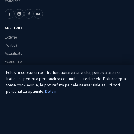
cotidiană.
SECȚIUNI
Externe
Politică
Actualitate
Economie
Sănătate
Folosim cookie-uri pentru functionarea site-ului, pentru a analiza
Utile
traficul si pentru a personaliza continutul si reclamele. Poti accepta
toate cookie-urile, le poti refuza pe cele neesentiale sau iti poti
personaliza optiunile.
Detalii
RUBRICI
Lifestyle
Publicitate
Investiții
Tech
Sport