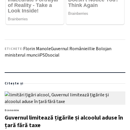
Florin Manole
Guvernul României
Ilie Bolojan
ETICHETE:
ministerul muncii
PSD
social
Citește și
Economie
Guvernul limitează țigările și alcoolul aduse în
țară fără taxe