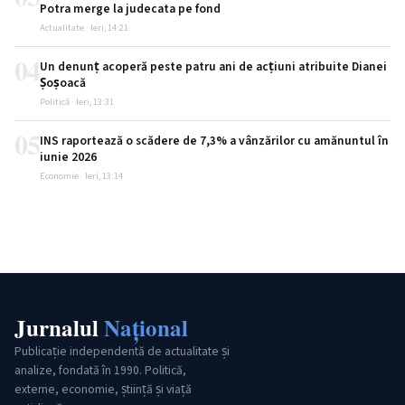
Potra merge la judecata pe fond
Actualitate · Ieri, 14:21
04
Un denunț acoperă peste patru ani de acțiuni atribuite Dianei
Șoșoacă
Politică · Ieri, 13:31
05
INS raportează o scădere de 7,3% a vânzărilor cu amănuntul în
iunie 2026
Economie · Ieri, 13:14
Jurnalul
Național
Publicație independentă de actualitate și
analize, fondată în 1990. Politică,
externe, economie, știință și viață