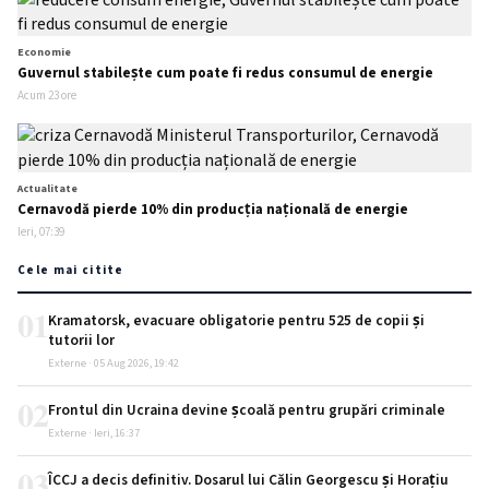
Economie
Guvernul stabilește cum poate fi redus consumul de energie
Acum 23 ore
Actualitate
Cernavodă pierde 10% din producția națională de energie
Ieri, 07:39
Cele mai citite
01
Kramatorsk, evacuare obligatorie pentru 525 de copii și
tutorii lor
Externe · 05 Aug 2026, 19:42
02
Frontul din Ucraina devine școală pentru grupări criminale
Externe · Ieri, 16:37
03
ÎCCJ a decis definitiv. Dosarul lui Călin Georgescu și Horațiu