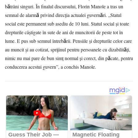
bătrâni singuri. În finalul discursului, Florin Manole a tras un
semnal de alarmă privind direcția actualei guvernări. „Statul
social este permanent sub asediu de 10 luni. Statul social și toate
drepturile câștigate în sute de ani de muncitorii de peste tot în
lume. E pus sub semnul întrebării. Pensiile și drepturile celor care
au muncit și au cotizat, sprijinul pentru persoanele cu dizabilități,
nimic nu mai pare de bun simț normal și corect, din păcate, pentru
conducerea acestui guvern”, a conchis Manole.