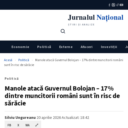
Jurnalul
Național
ȘTIRI ȘI ANALIZE
Economie
Politică
Externe
Afaceri
Investiții
J
Acasă
›
Politică
›
Manole atacă Guvernul Bolojan – 17% dintre muncitorii români
sunt în risc de sărăcie
Politică
Manole atacă Guvernul Bolojan – 17%
dintre muncitorii români sunt în risc de
sărăcie
Silviu Ungureanu
·
20 aprilie 2026
·
Actualizat: 18:42
FB
X
WA
🔗