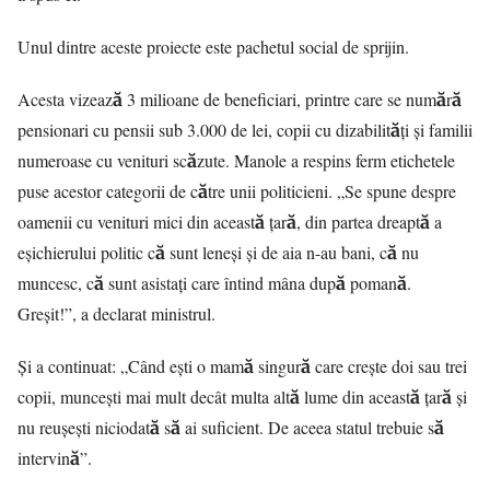
Unul dintre aceste proiecte este pachetul social de sprijin.
Acesta vizează 3 milioane de beneficiari, printre care se numără
pensionari cu pensii sub 3.000 de lei, copii cu dizabilități și familii
numeroase cu venituri scăzute. Manole a respins ferm etichetele
puse acestor categorii de către unii politicieni. „Se spune despre
oamenii cu venituri mici din această țară, din partea dreaptă a
eșichierului politic că sunt leneși și de aia n-au bani, că nu
muncesc, că sunt asistați care întind mâna după pomană.
Greșit!”, a declarat ministrul.
Și a continuat: „Când ești o mamă singură care crește doi sau trei
copii, muncești mai mult decât multa altă lume din această țară și
nu reușești niciodată să ai suficient. De aceea statul trebuie să
intervină”.