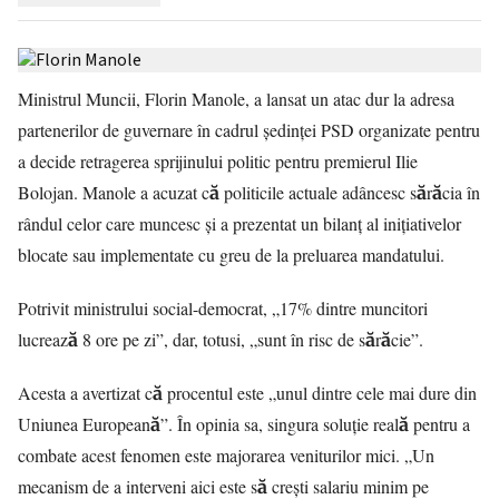
Ministrul Muncii, Florin Manole, a lansat un atac dur la adresa
partenerilor de guvernare în cadrul ședinței PSD organizate pentru
a decide retragerea sprijinului politic pentru premierul Ilie
Bolojan. Manole a acuzat că politicile actuale adâncesc sărăcia în
rândul celor care muncesc și a prezentat un bilanț al inițiativelor
blocate sau implementate cu greu de la preluarea mandatului.
Potrivit ministrului social-democrat, „17% dintre muncitori
lucrează 8 ore pe zi”, dar, totusi, „sunt în risc de sărăcie”.
Acesta a avertizat că procentul este „unul dintre cele mai dure din
Uniunea Europeană”. În opinia sa, singura soluție reală pentru a
combate acest fenomen este majorarea veniturilor mici. „Un
mecanism de a interveni aici este să crești salariu minim pe