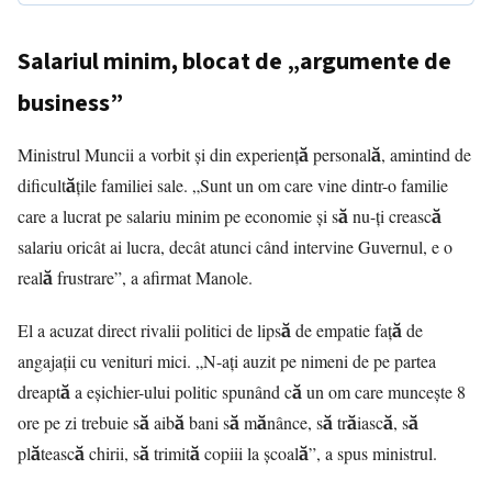
Salariul minim, blocat de „argumente de
business”
Ministrul Muncii a vorbit și din experiență personală, amintind de
dificultățile familiei sale. „Sunt un om care vine dintr-o familie
care a lucrat pe salariu minim pe economie și să nu-ți crească
salariu oricât ai lucra, decât atunci când intervine Guvernul, e o
reală frustrare”, a afirmat Manole.
El a acuzat direct rivalii politici de lipsă de empatie față de
angajații cu venituri mici. „N-ați auzit pe nimeni de pe partea
dreaptă a eșichier-ului politic spunând că un om care muncește 8
ore pe zi trebuie să aibă bani să mănânce, să trăiască, să
plătească chirii, să trimită copiii la școală”, a spus ministrul.