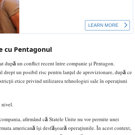
e cu Pentagonul
at după un conflict recent între companie și Pentagon.
l drept un posibil risc pentru lanțul de aprovizionare, după ce
ricții etice privind utilizarea tehnologiei sale în operațiuni
 nivel.
 compania, afirmând că Statele Unite nu vor permite unei
mata americană își desfășoară operațiunile. În acest context,