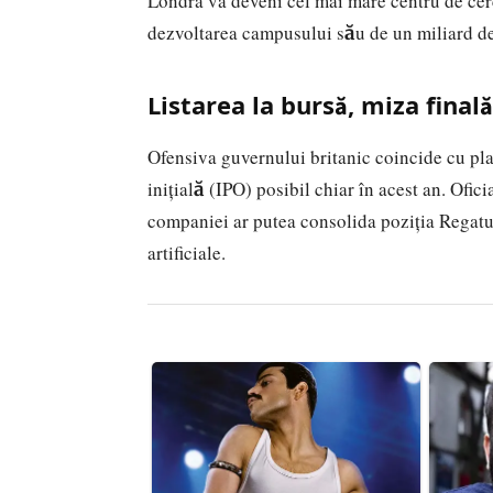
Londra va deveni cel mai mare centru de cerc
dezvoltarea campusului său de un miliard de 
Listarea la bursă, miza finală
Ofensiva guvernului britanic coincide cu pl
inițială (IPO) posibil chiar în acest an. Ofic
companiei ar putea consolida poziția Regatul
artificiale.