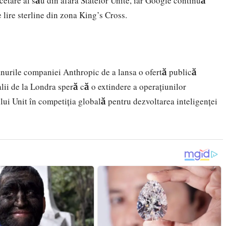
etare al său din afara Statelor Unite, iar Google continuă
lire sterline din zona King’s Cross.
anurile companiei Anthropic de a lansa o ofertă publică
ialii de la Londra speră că o extindere a operațiunilor
ui Unit în competiția globală pentru dezvoltarea inteligenței