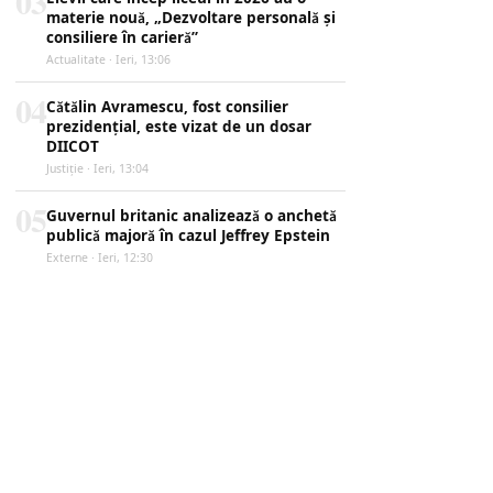
03
materie nouă, „Dezvoltare personală și
consiliere în carieră”
Actualitate · Ieri, 13:06
04
Cătălin Avramescu, fost consilier
prezidențial, este vizat de un dosar
DIICOT
Justiţie · Ieri, 13:04
05
Guvernul britanic analizează o anchetă
publică majoră în cazul Jeffrey Epstein
Externe · Ieri, 12:30