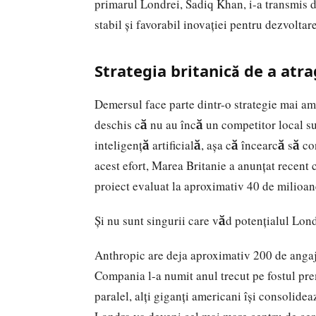
primarul Londrei, Sadiq Khan, i-a transmis 
stabil și favorabil inovației pentru dezvoltar
Strategia britanică de a atra
Demersul face parte dintr-o strategie mai am
deschis că nu au încă un competitor local su
inteligență artificială, așa că încearcă să co
acest efort, Marea Britanie a anunțat recent 
proiect evaluat la aproximativ 40 de milioane
Și nu sunt singurii care văd potențialul Lond
Anthropic are deja aproximativ 200 de angaja
Compania l-a numit anul trecut pe fostul prem
paralel, alți giganți americani își consolide