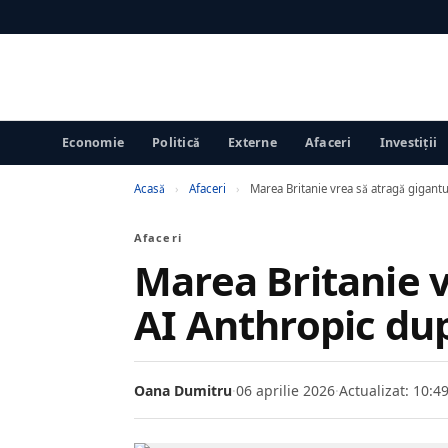
Economie
Politică
Externe
Afaceri
Investiții
Acasă
›
Afaceri
›
Marea Britanie vrea să atragă gigantu
Afaceri
Marea Britanie v
AI Anthropic dup
Oana Dumitru
·
06 aprilie 2026
·
Actualizat: 10:4