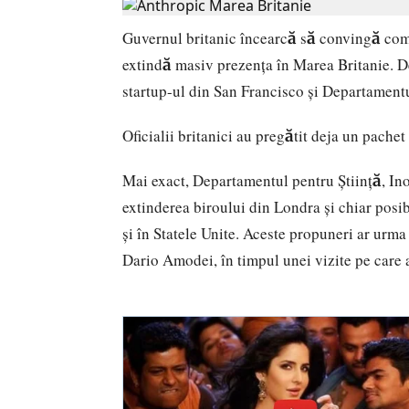
Guvernul britanic încearcă să convingă comp
extindă masiv prezența în Marea Britanie. 
startup-ul din San Francisco și Departamentu
Oficialii britanici au pregătit deja un pach
Mai exact, Departamentul pentru Știință, Ino
extinderea biroului din Londra și chiar posibi
și în Statele Unite. Aceste propuneri ar urma
Dario Amodei, în timpul unei vizite pe care a