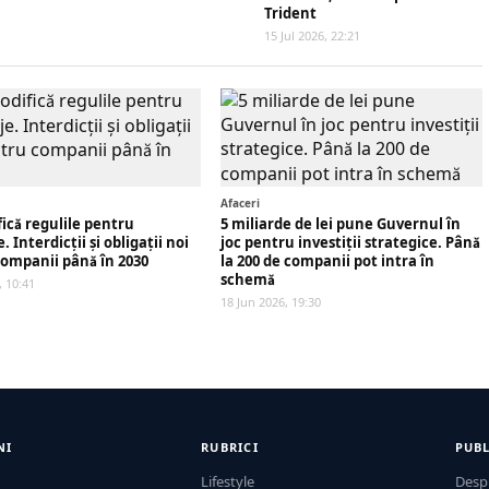
Trident
15 Jul 2026, 22:21
Afaceri
ică regulile pentru
5 miliarde de lei pune Guvernul în
 Interdicții și obligații noi
joc pentru investiții strategice. Până
ompanii până în 2030
la 200 de companii pot intra în
schemă
, 10:41
18 Jun 2026, 19:30
NI
RUBRICI
PUBL
Lifestyle
Desp