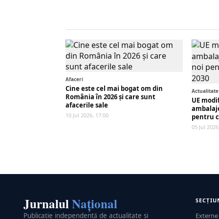
Afaceri
Cine este cel mai bogat om din
Actualitate
România în 2026 și care sunt
UE modif
afacerile sale
ambalaje.
10 Jul 2026, 17:00
pentru c
05 Jul 2026
Jurnalul
Național
SECȚIU
Publicație independentă de actualitate și
Externe