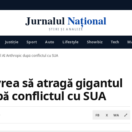
Jurnalul
Național
ȘTIRI ȘI ANALIZE
Justiţie
Sport
Auto
Lifestyle
Showbiz
Tech
Ma
l AI Anthropic după conflictul cu SUA
rea să atragă gigantul
ă conflictul cu SUA
9
FB
X
WA
🔗