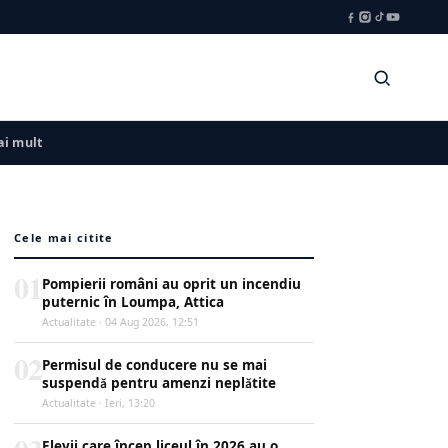
i mult
Cele mai citite
01
Pompierii români au oprit un incendiu
puternic în Loumpa, Attica
Actualitate · 04 Aug 2026, 12:51
02
Permisul de conducere nu se mai
suspendă pentru amenzi neplătite
Actualitate · Ieri, 13:20
Elevii care încep liceul în 2026 au o