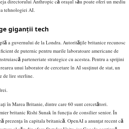
deja directorului Anthropic că orașul său poate oferi un mediu
ea tehnologiei AI.
ge giganții tech
plă a guvernului de la Londra. Autoritățile britanice recunosc
ficient de puternic pentru marile laboratoare americane de
nstruiască parteneriate strategice cu acestea. Pentru a sprijini
crearea unui laborator de cercetare în AI susținut de stat, un
 de lire sterline.
rei.
ți în Marea Britanie, dintre care 60 sunt cercetători.
ier britanic Rishi Sunak în funcția de consilier senior. În
ază prezența în capitala britanică. OpenAI a anunțat recent că