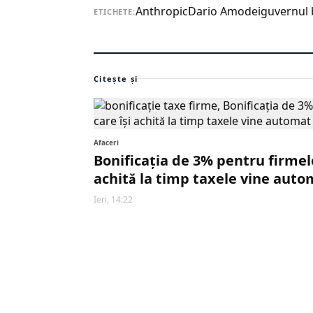
Anthropic
Dario Amodei
guvernul 
ETICHETE:
Citește și
Afaceri
Bonificația de 3% pentru firmele
achită la timp taxele vine auto
Ieri, 14:22