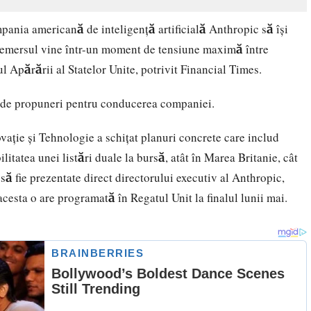
ania americană de inteligență artificială Anthropic să își
Demersul vine într-un moment de tensiune maximă între
l Apărării al Statelor Unite, potrivit Financial Times.
et de propuneri pentru conducerea companiei.
vație și Tehnologie a schițat planuri concrete care includ
litatea unei listări duale la bursă, atât în Marea Britanie, cât
 să fie prezentate direct directorului executiv al Anthropic,
cesta o are programată în Regatul Unit la finalul lunii mai.