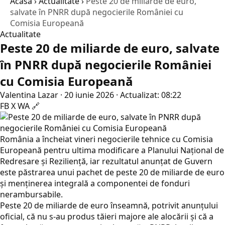
Acasă
›
Actualitate
›
Peste 20 de miliarde de euro,
salvate în PNRR după negocierile României cu
Comisia Europeană
Actualitate
Peste 20 de miliarde de euro, salvate
în PNRR după negocierile României
cu Comisia Europeană
Valentina Lazar
·
20 iunie 2026
·
Actualizat: 08:22
FB
X
WA
🔗
România a încheiat vineri negocierile tehnice cu Comisia
Europeană pentru ultima modificare a Planului Național de
Redresare și Reziliență, iar rezultatul anunțat de Guvern
este păstrarea unui pachet de peste 20 de miliarde de euro
și menținerea integrală a componentei de fonduri
nerambursabile.
Peste 20 de miliarde de euro înseamnă, potrivit anunțului
oficial, că nu s-au produs tăieri majore ale alocării și că a