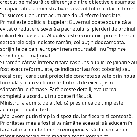
crescut pe măsură ce diferența dintre obiectivele asumate
și capacitatea administrativă s-a văzut tot mai clar în teren.
Iar succesul anunțat acum are două efecte imediate.
Primul este politic și bugetar: Guvernul poate spune că a
evitat o reducere severă a pachetului și pierderi de ordinul
miliardelor de euro. Al doilea este economic: proiectele din
sectoarele deja indicate rămân, cel puțin deocamdată,
sprijinite de bani europeni nerambursabili, nu împinse
spre bugetul național.
Și rămân câteva întrebări fără răspuns public: ce jaloane au
fost exact reformulate, ce indicatori au fost coborâți sau
recalibrați, care sunt proiectele concrete salvate prin noua
formulă și cum va fi urmărit ritmul de execuție în
săptămânile rămase. Fără aceste detalii, evaluarea
completă a acordului nu poate fi făcută.
Ministrul a admis, de altfel, că presiunea de timp este
acum principalul test.
„Mai avem puțin timp la dispoziție, iar fiecare zi contează.
Prioritatea mea a fost și va rămâne aceeași: să aducem în
țară cât mai multe fonduri europene și să ducem la bun
sfârșit proiectele care modernizează România”.