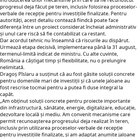
introducerea unor mecanisme prin care să fie recunoscut
progresul deja făcut pe teren, inclusiv folosirea proceselor-
verbale de recepție pentru investițiile finalizate. Pentru
autorități, acest detaliu contează fiindcă poate face
diferența între un proiect considerat încheiat administrativ
și unul care riscă să fie contabilizat ca restant.
Dar acordul tehnic nu înseamnă că riscurile au dispărut.
Urmează etapa decisivă, implementarea până la 31 august,
termenul-limită indicat de ministru. Cu alte cuvinte,
România a câștigat timp și flexibilitate, nu o prelungire
nelimitată.
Dragoș Pîslaru a susținut că au fost găsite soluții concrete
pentru domeniile mari de investiții și că unele jaloane au
fost rescrise tocmai pentru a putea fi duse integral la
capăt.
„Am obținut soluții concrete pentru proiecte importante
din infrastructură, sănătate, energie, digitalizare, educație,
dezvoltare locală și mediu. Am convenit mecanisme care
permit recunoașterea progresului deja realizat în teren,
inclusiv prin utilizarea proceselor-verbale de recepție
pentru investițiile finalizate, și am adaptat anumite jaloane