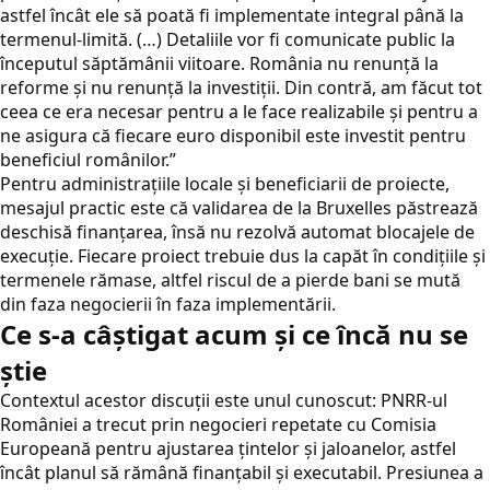
astfel încât ele să poată fi implementate integral până la
termenul-limită. (…) Detaliile vor fi comunicate public la
începutul săptămânii viitoare. România nu renunță la
reforme și nu renunță la investiții. Din contră, am făcut tot
ceea ce era necesar pentru a le face realizabile și pentru a
ne asigura că fiecare euro disponibil este investit pentru
beneficiul românilor.”
Pentru administrațiile locale și beneficiarii de proiecte,
mesajul practic este că validarea de la Bruxelles păstrează
deschisă finanțarea, însă nu rezolvă automat blocajele de
execuție. Fiecare proiect trebuie dus la capăt în condițiile și
termenele rămase, altfel riscul de a pierde bani se mută
din faza negocierii în faza implementării.
Ce s-a câștigat acum și ce încă nu se
știe
Contextul acestor discuții este unul cunoscut: PNRR-ul
României a trecut prin negocieri repetate cu Comisia
Europeană pentru ajustarea țintelor și jaloanelor, astfel
încât planul să rămână finanțabil și executabil. Presiunea a