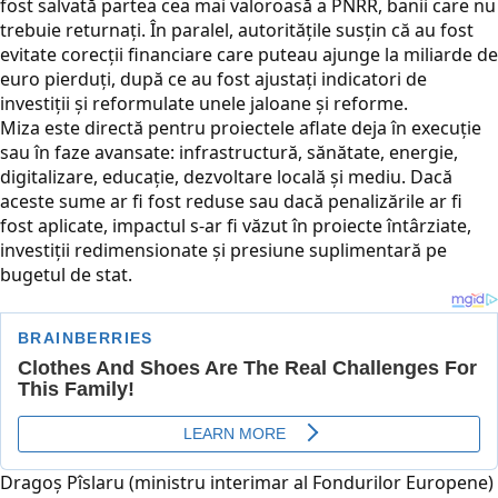
fost salvată partea cea mai valoroasă a PNRR, banii care nu
trebuie returnați. În paralel, autoritățile susțin că au fost
evitate corecții financiare care puteau ajunge la miliarde de
euro pierduți, după ce au fost ajustați indicatori de
investiții și reformulate unele jaloane și reforme.
Miza este directă pentru proiectele aflate deja în execuție
sau în faze avansate: infrastructură, sănătate, energie,
digitalizare, educație, dezvoltare locală și mediu. Dacă
aceste sume ar fi fost reduse sau dacă penalizările ar fi
fost aplicate, impactul s-ar fi văzut în proiecte întârziate,
investiții redimensionate și presiune suplimentară pe
bugetul de stat.
Dragoș Pîslaru (ministru interimar al Fondurilor Europene)