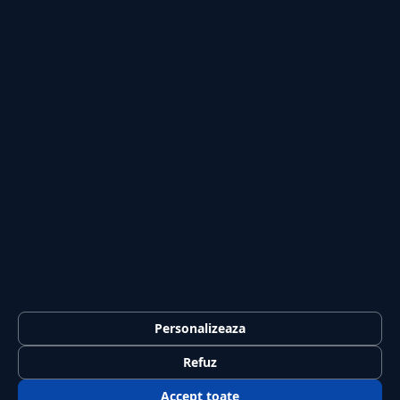
Secțiuni
Personalizeaza
Externe
Politică
Actualitate
Economie
Sănătate
Utile
Rubrici
Refuz
Lifestyle
Publicitate
Investiții
Tech
Sport
Casă și Grădină
Publicația
Accept toate