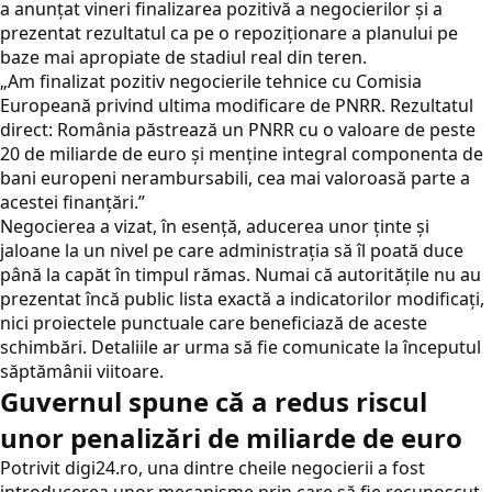
a anunțat vineri finalizarea pozitivă a negocierilor și a
prezentat rezultatul ca pe o repoziționare a planului pe
baze mai apropiate de stadiul real din teren.
„Am finalizat pozitiv negocierile tehnice cu Comisia
Europeană privind ultima modificare de PNRR. Rezultatul
direct: România păstrează un PNRR cu o valoare de peste
20 de miliarde de euro și menține integral componenta de
bani europeni nerambursabili, cea mai valoroasă parte a
acestei finanțări.”
Negocierea a vizat, în esență, aducerea unor ținte și
jaloane la un nivel pe care administrația să îl poată duce
până la capăt în timpul rămas. Numai că autoritățile nu au
prezentat încă public lista exactă a indicatorilor modificați,
nici proiectele punctuale care beneficiază de aceste
schimbări. Detaliile ar urma să fie comunicate la începutul
săptămânii viitoare.
Guvernul spune că a redus riscul
unor penalizări de miliarde de euro
Potrivit
digi24.ro
, una dintre cheile negocierii a fost