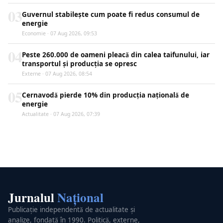
03
Guvernul stabilește cum poate fi redus consumul de
energie
Economie · 07 Aug 2026, 09:53
04
Peste 260.000 de oameni pleacă din calea taifunului, iar
transportul și producția se opresc
Externe · 07 Aug 2026, 08:54
05
Cernavodă pierde 10% din producția națională de
energie
Actualitate · 07 Aug 2026, 07:39
Jurnalul
Național
Publicație independentă de actualitate și
analize, fondată în 1990. Politică, externe,