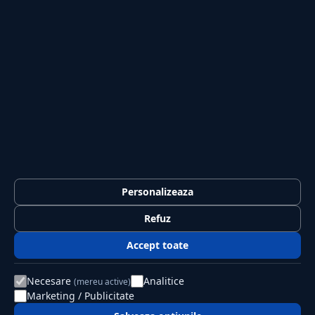
Sport
Casă și Grădină
PUBLICAȚIA
Despre noi
Redacția
Contact
Publicitate
LEGAL
Termeni și condiții
Personalizeaza
Confidențialitate
Refuz
Politica de cookies
Accept toate
GDPR
Necesare
Analitice
(mereu active)
Marketing / Publicitate
© 2026 Jurnalul Național. Toate drepturile rezervate.
Editat de PSK Solution SRL