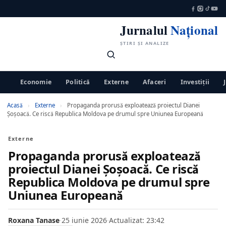
Jurnalul
Național
ȘTIRI ȘI ANALIZE
Economie
Politică
Externe
Afaceri
Investiții
Acasă
›
Externe
›
Propaganda prorusă exploatează proiectul Dianei
Șoșoacă. Ce riscă Republica Moldova pe drumul spre Uniunea Europeană
Externe
Propaganda prorusă exploatează
proiectul Dianei Șoșoacă. Ce riscă
Republica Moldova pe drumul spre
Uniunea Europeană
Roxana Tanase
·
25 iunie 2026
·
Actualizat: 23:42