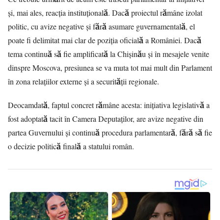
și, mai ales, reacția instituțională. Dacă proiectul rămâne izolat
politic, cu avize negative și fără asumare guvernamentală, el
poate fi delimitat mai clar de poziția oficială a României. Dacă
tema continuă să fie amplificată la Chișinău și în mesajele venite
dinspre Moscova, presiunea se va muta tot mai mult din Parlament
în zona relațiilor externe și a securității regionale.
Deocamdată, faptul concret rămâne acesta: inițiativa legislativă a
fost adoptată tacit în Camera Deputaților, are avize negative din
partea Guvernului și continuă procedura parlamentară, fără să fie
o decizie politică finală a statului român.