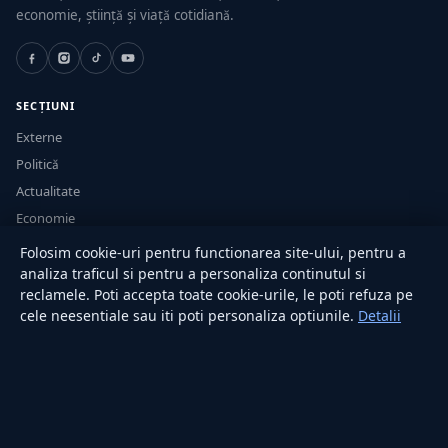
economie, știință și viață cotidiană.
SECȚIUNI
Externe
Politică
Actualitate
Economie
Sănătate
Folosim cookie-uri pentru functionarea site-ului, pentru a
Utile
analiza traficul si pentru a personaliza continutul si
reclamele. Poti accepta toate cookie-urile, le poti refuza pe
cele neesentiale sau iti poti personaliza optiunile.
Detalii
RUBRICI
Lifestyle
Publicitate
Investiții
Tech