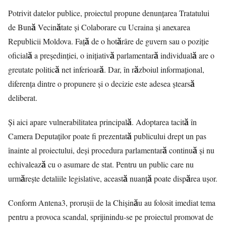
Potrivit datelor publice, proiectul propune denunțarea Tratatului
de Bună Vecinătate și Colaborare cu Ucraina și anexarea
Republicii Moldova. Față de o hotărâre de guvern sau o poziție
oficială a președinției, o inițiativă parlamentară individuală are o
greutate politică net inferioară. Dar, în războiul informațional,
diferența dintre o propunere și o decizie este adesea ștearsă
deliberat.
Și aici apare vulnerabilitatea principală. Adoptarea tacită în
Camera Deputaților poate fi prezentată publicului drept un pas
înainte al proiectului, deși procedura parlamentară continuă și nu
echivalează cu o asumare de stat. Pentru un public care nu
urmărește detaliile legislative, această nuanță poate dispărea ușor.
Conform
Antena3
, prorușii de la Chișinău au folosit imediat tema
pentru a provoca scandal, sprijinindu-se pe proiectul promovat de