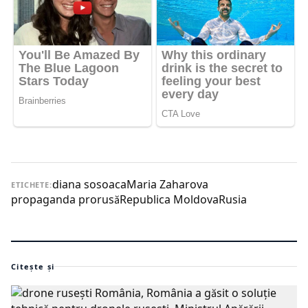
diana sosoaca
Maria Zaharova
ETICHETE:
propaganda prorusă
Republica Moldova
Rusia
Citește și