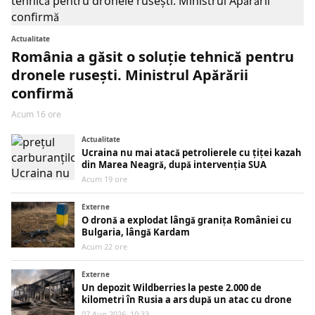
Actualitate
România a găsit o soluție tehnică pentru
dronele rusești. Ministrul Apărării
confirmă
Acum 16 ore
Actualitate
Ucraina nu mai atacă petrolierele cu țiței kazah
din Marea Neagră, după intervenția SUA
Acum 19 ore
Externe
O dronă a explodat lângă granița României cu
Bulgaria, lângă Kardam
Acum 22 ore
Externe
Un depozit Wildberries la peste 2.000 de
kilometri în Rusia a ars după un atac cu drone
07 Aug 2026, 10:33