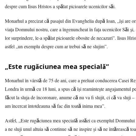
despre cum Iisus Hristos a spălat picioarele ucenicilor săi.
Monarhul a precizat că pasajul din Evanghelia după Ioan, „își are or
viața Domnului nostru, care a îngenuncheat în fața ucenicilor Săi și,
lor surprindere, le-a spălat picioarele obosite de necazuri”. Iisus Hris
astfel „un exemplu despre cum ar trebui să ne slujim”.
„Este rugăciunea mea specială”
Monarhul în vârstă de 75 de ani, care a preluat conducerea Casei Re
Londra în urmă cu 18 luni, a spus că își reamintește angajamentul pe
făcut la sluja de încoronare, anume că nu va fi slujit, ci că va sluji –
am încercat întotdeauna să fac din toată inima mea”.
Astfel, „Este rugăciunea mea specială astăzi ca exemplul Domnului 
a ne sluji unul altuia să continue să ne inspire și să ne întărească toa