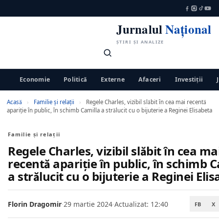
Jurnalul
Național
ȘTIRI ȘI ANALIZE
Economie
Politică
Externe
Afaceri
Investiții
Acasă
›
Familie și relații
›
Regele Charles, vizibil slăbit în cea mai recentă
apariţie în public, în schimb Camilla a strălucit cu o bijuterie a Reginei Elisabeta
Familie și relații
Regele Charles, vizibil slăbit în cea ma
recentă apariţie în public, în schimb 
a strălucit cu o bijuterie a Reginei Eli
Florin Dragomir
·
29 martie 2024
·
Actualizat: 12:40
FB
X