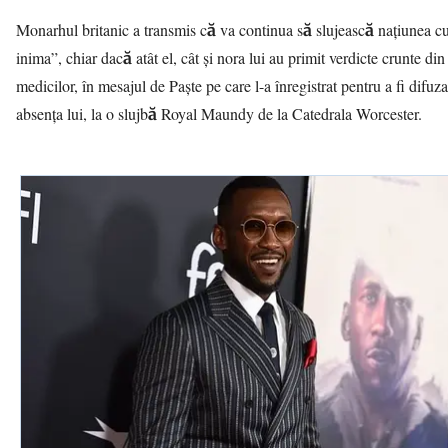
Monarhul britanic a transmis că va continua să slujească națiunea c
inima”, chiar dacă atât el, cât și nora lui au primit verdicte crunte din
medicilor, în mesajul de Paște pe care l-a înregistrat pentru a fi difuzat
absența lui, la o slujbă Royal Maundy de la Catedrala Worcester.