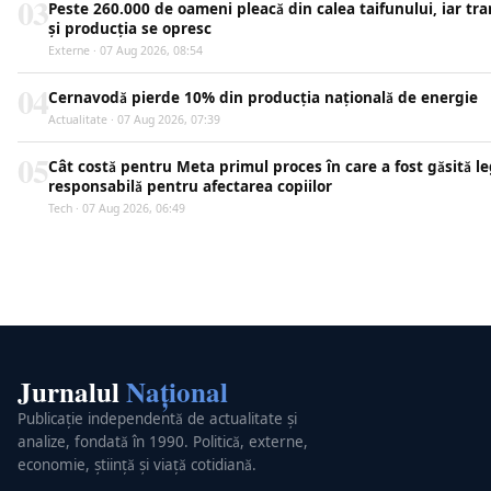
03
Peste 260.000 de oameni pleacă din calea taifunului, iar tr
și producția se opresc
Externe · 07 Aug 2026, 08:54
04
Cernavodă pierde 10% din producția națională de energie
Actualitate · 07 Aug 2026, 07:39
05
Cât costă pentru Meta primul proces în care a fost găsită le
responsabilă pentru afectarea copiilor
Tech · 07 Aug 2026, 06:49
Jurnalul
Național
Publicație independentă de actualitate și
analize, fondată în 1990. Politică, externe,
economie, știință și viață cotidiană.