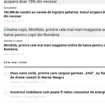
Actualitate
192.000 de români au nevoie de îngrijire paliativă. Statul acoperă 
din necesar
21 Jul 2026, 07:11
Familie și relații
MiniKids, printre cele mai mari magazine online de haine pentru c
România
20 Jul 2026, 07:13
Cele mai citite
01
Două nave civile, printre care cargoul german „Emil”, au fos
de drone rusești în Marea Neagră
Economie · 06 Aug 2026, 17:34
02
Guvernul stabilește cum poate fi redus consumul de energ
Economie · 07 Aug 2026, 09:53