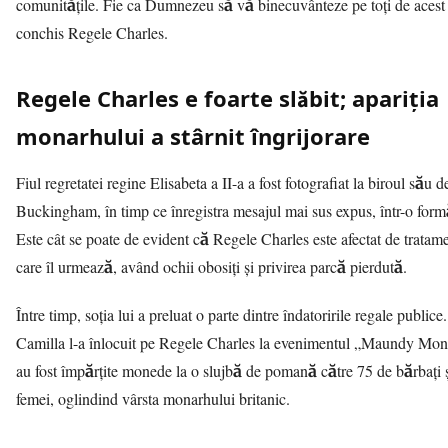
comunitățile. Fie ca Dumnezeu să vă binecuvânteze pe toți de acest 
conchis Regele Charles.
Regele Charles e foarte slăbit; apariția
monarhului a stârnit îngrijorare
Fiul regretatei regine Elisabeta a II-a a fost fotografiat la biroul său d
Buckingham, în timp ce înregistra mesajul mai sus expus, într-o form
Este cât se poate de evident că Regele Charles este afectat de tratam
care îl urmează, având ochii obosiți și privirea parcă pierdută.
Între timp, soția lui a preluat o parte dintre îndatoririle regale public
Camilla l-a înlocuit pe Regele Charles la evenimentul „Maundy Mo
au fost împărțite monede la o slujbă de pomană către 75 de bărbați 
femei, oglindind vârsta monarhului britanic.