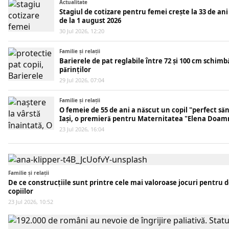
Actualitate
Stagiul de cotizare pentru femei crește la 33 de ani 
de la 1 august 2026
30 Jul 2026, 12:20
Familie și relații
Barierele de pat reglabile între 72 și 100 cm schim
părinților
29 Jul 2026, 07:04
Familie și relații
O femeie de 55 de ani a născut un copil "perfect săn
Iași, o premieră pentru Maternitatea "Elena Doam
23 Jul 2026, 16:04
Familie și relații
De ce construcțiile sunt printre cele mai valoroase jocuri pentru 
copiilor
23 Jul 2026, 10:52