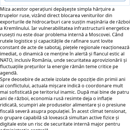
Miza acestor operațiuni depășește simpla hărțuire a
trupelor ruse, vizând direct blocarea veniturilor din
exporturile de hidrocarburi care susțin mașinăria de război
a Kremlinului. Iar vulnerabilitatea infrastructurii energetice
rusești nu este doar problema internă a Moscovei. Când
rutele logistice și capacitățile de rafinare sunt lovite
constant de acte de sabotaj, piețele regionale reacționează
imediat, o dinamică ce menține în alertă și flancul estic al
NATO, inclusiv România, unde securitatea aprovizionării și
fluctuațiile prețurilor la energie rămân teme critice pe
agendă.
Spre deosebire de actele izolate de opoziție din primii ani
ai conflictului, actuala mișcare indică o coordonare mult
mai sofisticată pe teritoriul inamic. După mai bine de patru
ani de război, economia rusă resimte deja o inflație
ridicată, scumpiri ale produselor alimentare și o presiune
fiscală severă asupra populației. În acest climat tensionat,
o grupare capabilă să lovească simultan active fizice și
digitale este un risc de securitate internă major pentru