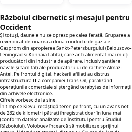
Războiul cibernetic și mesajul pentru
Occident
Și totuși, daunele nu se opresc pe calea ferată. Gruparea a
revendicat detonarea a doua conducte de gaz ale
Gazprom din apropierea Sankt-Petersburgului (Belousovo-
Leningrad și Konnaia Lahta), care ar fi alimentat mai mulți
producători din industria de apărare, inclusiv șantiere
navale și facilități ale producătorului de rachete Almaz-
Antei. Pe frontul digital, hackerii afiliați au distrus
infrastructura IT a companiei Trans-Oil, paralizând
operațiunile comerciale și ștergând terabytes de informații
din arhivele electronice.
Cifrele vorbesc de la sine.
În timp ce Kievul recâștigă teren pe front, cu un avans net
de 282 de kilometri pătrați înregistrat doar în luna mai
(conform datelor analizate de Institutul pentru Studiul
Războiului), Volobuev încearcă să mobilizeze sprijinul