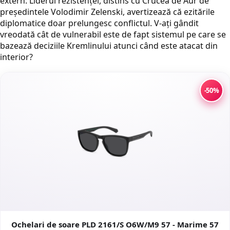
extern. Liderul rezistenței, distins cu Crucea de Aur de
președintele Volodimir Zelenski, avertizează că ezitările
diplomatice doar prelungesc conflictul. V-ați gândit
vreodată cât de vulnerabil este de fapt sistemul pe care se
bazează deciziile Kremlinului atunci când este atacat din
interior?
-50%
Ochelari de soare PLD 2161/S O6W/M9 57 - Marime 57