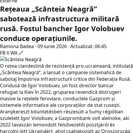
Externe
Rețeaua „Scânteia Neagră”
sabotează infrastructura militară
rusă. Fostul bancher Igor Volobuev
conduce operațiunile.
Ramona Badea
·
09 iunie 2026
·
Actualizat: 06:45
FB
X
WA
🔗
O rețea clandestină de rezistență pro-ucraineană, intitulată
„Scânteia Neagră”, a lansat o campanie sistematică de
sabotaj împotriva infrastructurii critice din Federația Rusă.
Condusă de Igor Volobuev, un fost director bancar
refugiat la Kiev în 2022, gruparea revendică distrugeri
masive la rețelele feroviare, conductele Gazprom și
sistemele informatice ale corporațiilor de stat rusești.
Aranykereszt kitüntetésben részesült a Sumy régióban
született Igor Volobuev, a Gazprombank volt alelnöke, aki
2022 tavaszán lemondott felsővezetői posztjáról és
harcolni jött Ukrajnáért, ahol csatlakozott az Oroszország