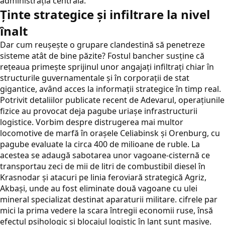
administrația centrală.
Ținte strategice și infiltrare la nivel
înalt
Dar cum reușește o grupare clandestină să penetreze
sisteme atât de bine păzite? Fostul bancher susține că
rețeaua primește sprijinul unor angajați infiltrați chiar în
structurile guvernamentale și în corporații de stat
gigantice, având acces la informații strategice în timp real.
Potrivit detaliilor publicate recent de
Adevarul
, operațiunile
fizice au provocat deja pagube uriașe infrastructurii
logistice. Vorbim despre distrugerea mai multor
locomotive de marfă în orașele Celiabinsk și Orenburg, cu
pagube evaluate la circa 400 de milioane de ruble. La
acestea se adaugă sabotarea unor vagoane-cisternă ce
transportau zeci de mii de litri de combustibil diesel în
Krasnodar și atacuri pe linia feroviară strategică Agriz,
Akbași, unde au fost eliminate două vagoane cu ulei
mineral specializat destinat aparaturii militare. cifrele par
mici la prima vedere la scara întregii economii ruse, însă
efectul psihologic și blocajul logistic în lanț sunt masive.