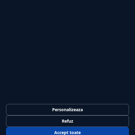
Legal
Termeni și condiții
Confidențialitate
Politica de cookies
GDPR
© 2026 Jurnalul Național. Toate drepturile rezervate.
Editat
de PSK Solution SRL
Personalizeaza
Refuz
Accept toate