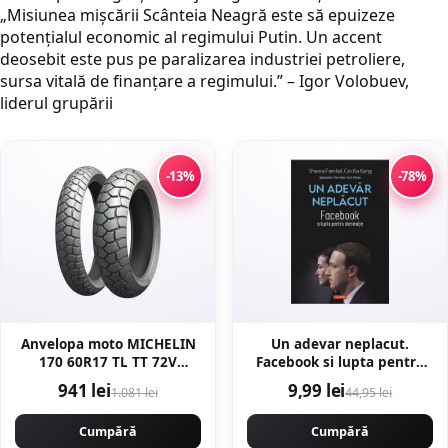
„Misiunea mișcării Scânteia Neagră este să epuizeze
potențialul economic al regimului Putin. Un accent
deosebit este pus pe paralizarea industriei petroliere,
sursa vitală de finanțare a regimului.” – Igor Volobuev,
liderul grupării
-13%
-78%
Anvelopa moto MICHELIN
Un adevar neplacut.
170 60R17 TL TT 72V
Facebook si lupta pentru
ANAKEE ADVENTURE
dominatie - Sheera Frenkel,
941 lei
9,99 lei
1.081 lei
44,95 lei
Tractiune
Cecilia Kang
Cumpără
Cumpără