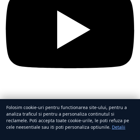
Secțiuni
Folosim cookie-uri pentru functionarea site-ului, pentru a
Externe
Politică
Actualitate
Economie
Sănătate
Utile
analiza traficul si pentru a personaliza continutul si
Rubrici
reclamele. Poti accepta toate cookie-urile, le poti refuza pe
Lifestyle
Publicitate
Investiții
Tech
Sport
Casă și Grădină
cele neesentiale sau iti poti personaliza optiunile.
Detalii
Publicația
Despre noi
Redacția
Contact
Publicitate