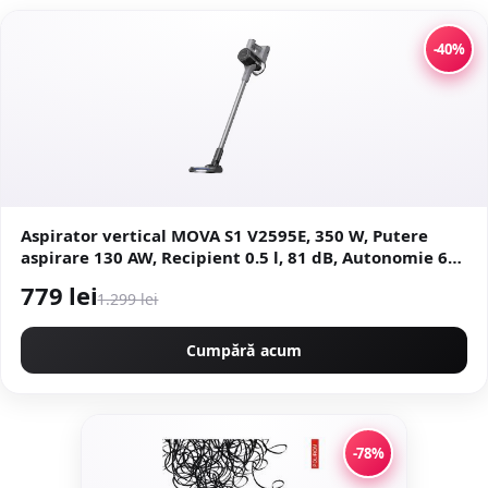
-40%
Aspirator vertical MOVA S1 V2595E, 350 W, Putere
aspirare 130 AW, Recipient 0.5 l, 81 dB, Autonomie 60
minute (Gri)
779 lei
1.299 lei
Cumpără acum
-78%