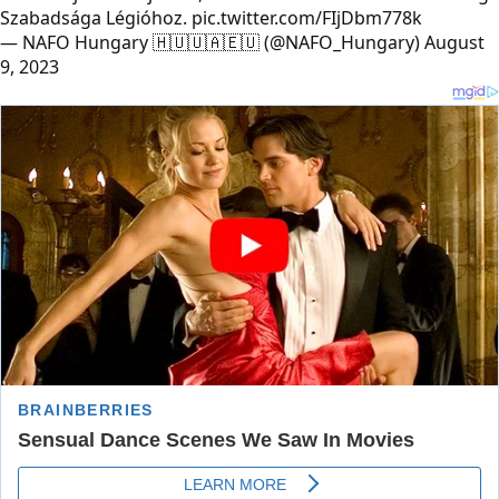
Szabadsága Légióhoz.
pic.twitter.com/FIjDbm778k
— NAFO Hungary 🇭🇺🇺🇦🇪🇺 (@NAFO_Hungary)
August
9, 2023