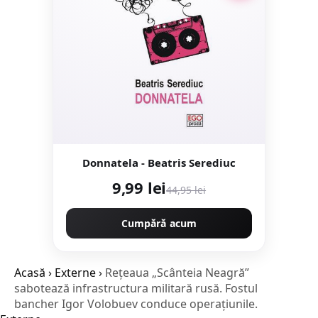
Donnatela - Beatris Serediuc
9,99 lei
44,95 lei
Cumpără acum
Acasă
›
Externe
›
Rețeaua „Scânteia Neagră”
sabotează infrastructura militară rusă. Fostul
bancher Igor Volobuev conduce operațiunile.