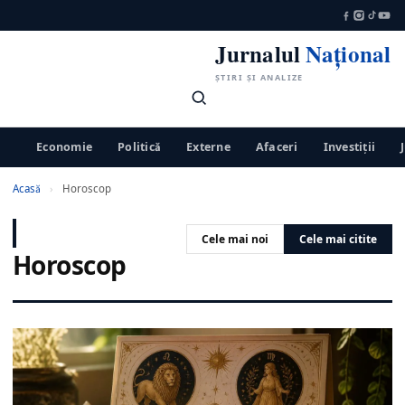
Jurnalul
Național
ȘTIRI ȘI ANALIZE
Economie
Politică
Externe
Afaceri
Investiții
Acasă
›
Horoscop
Cele mai noi
Cele mai citite
Horoscop