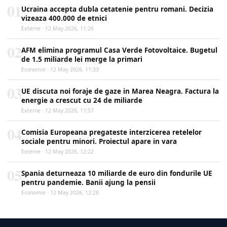
01
Ucraina accepta dubla cetatenie pentru romani. Decizia
vizeaza 400.000 de etnici
Externe · 12 May 2026, 11:26
02
AFM elimina programul Casa Verde Fotovoltaice. Bugetul
de 1.5 miliarde lei merge la primari
Economie · 12 May 2026, 11:33
03
UE discuta noi foraje de gaze in Marea Neagra. Factura la
energie a crescut cu 24 de miliarde
Externe · 12 May 2026, 11:57
04
Comisia Europeana pregateste interzicerea retelelor
sociale pentru minori. Proiectul apare in vara
Externe · 12 May 2026, 12:22
05
Spania deturneaza 10 miliarde de euro din fondurile UE
pentru pandemie. Banii ajung la pensii
Economie · 12 May 2026, 12:28