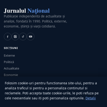
Jurnalul
Național
Publicație independentă de actualitate și
analize, fondată în 1990. Politică, externe,
economie, știință și viață cotidiană.
SECȚIUNI
Externe
Politică
Actualitate
Economie
Sănătate
Folosim cookie-uri pentru functionarea site-ului, pentru a
Utile
analiza traficul si pentru a personaliza continutul si
reclamele. Poti accepta toate cookie-urile, le poti refuza pe
cele neesentiale sau iti poti personaliza optiunile.
Detalii
RUBRICI
Lifestyle