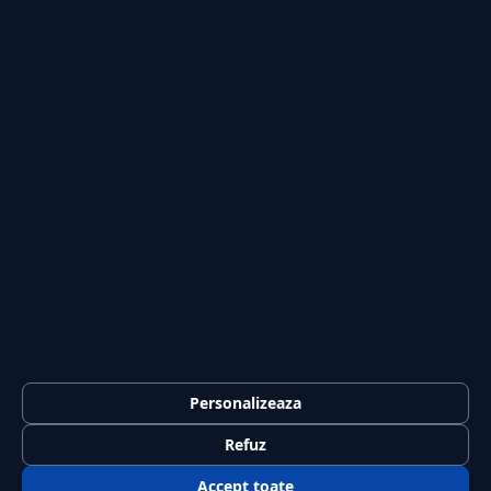
Publicitate
Investiții
Tech
Sport
Casă și Grădină
PUBLICAȚIA
Despre noi
Redacția
Contact
Publicitate
LEGAL
Termeni și condiții
Personalizeaza
Confidențialitate
Refuz
Politica de cookies
Accept toate
GDPR