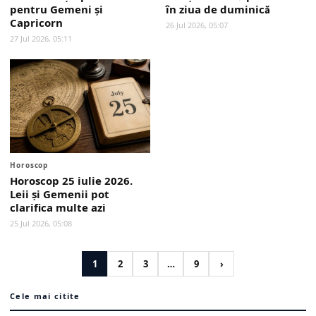
pentru Gemeni și
în ziua de duminică
Capricorn
26 Jul 2026, 05:07
27 Jul 2026, 05:11
Horoscop
Horoscop 25 iulie 2026.
Leii și Gemenii pot
clarifica multe azi
25 Jul 2026, 05:08
1
2
3
…
9
›
Cele mai citite