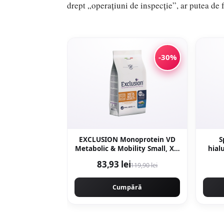
drept „operațiuni de inspecție”, ar putea de
-30%
EXCLUSION Monoprotein VD
S
Metabolic & Mobility Small, XS-
hial
S, Porc și Fibre, dietă
83,93 lei
119,90 lei
veterinară, hrană uscată câini,
obezitate, sistem articular, 2kg
Cumpără