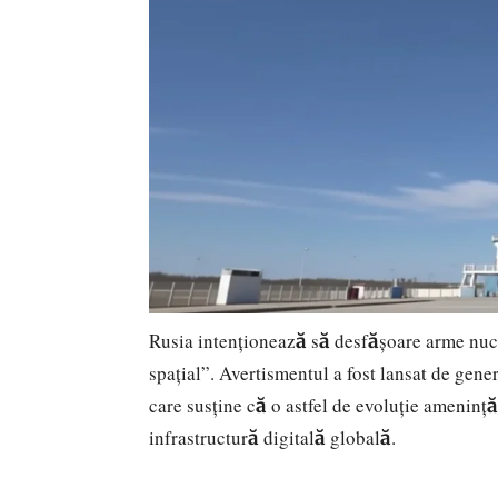
Rusia intenționează să desfășoare arme nucl
spațial”. Avertismentul a fost lansat de gen
care susține că o astfel de evoluție amenință
infrastructură digitală globală.