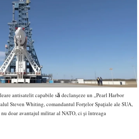
eare antisatelit capabile să declanșeze un „Pearl Harbor
eralul Steven Whiting, comandantul Forțelor Spațiale ale SUA,
 nu doar avantajul militar al NATO, ci și întreaga