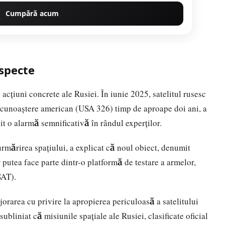
Cumpără acum
uspecte
 acțiuni concrete ale Rusiei. În iunie 2025, satelitul rusesc
ecunoaștere american (USA 326) timp de aproape doi ani, a
it o alarmă semnificativă în rândul experților.
rmărirea spațiului, a explicat că noul obiect, denumit
tea face parte dintr-o platformă de testare a armelor,
SAT).
jorarea cu privire la apropierea periculoasă a satelitului
liniat că misiunile spațiale ale Rusiei, clasificate oficial