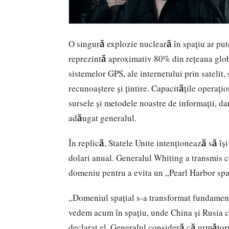
O singură explozie nucleară în spațiu ar put
reprezintă aproximativ 80% din rețeaua glob
sistemelor GPS, ale internetului prin satelit,
recunoaștere și țintire. Capacitățile operați
sursele și metodele noastre de informații, dar
adăugat generalul.
În replică, Statele Unite intenționează să își
dolari anual. Generalul Whiting a transmis că
domeniu pentru a evita un „Pearl Harbor spa
„Domeniul spațial s-a transformat fundament
vedem acum în spațiu, unde China și Rusia co
declarat el. Generalul consideră că următoru