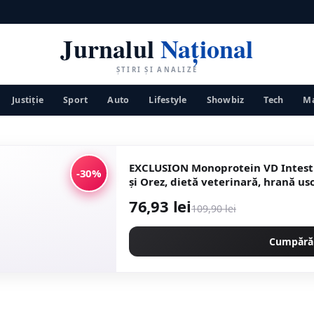
Jurnalul
Național
ȘTIRI ȘI ANALIZE
Justiţie
Sport
Auto
Lifestyle
Showbiz
Tech
Ma
EXCLUSION Monoprotein VD Intest
-30%
și Orez, dietă veterinară, hrană usc
76,93 lei
109,90 lei
Cumpără