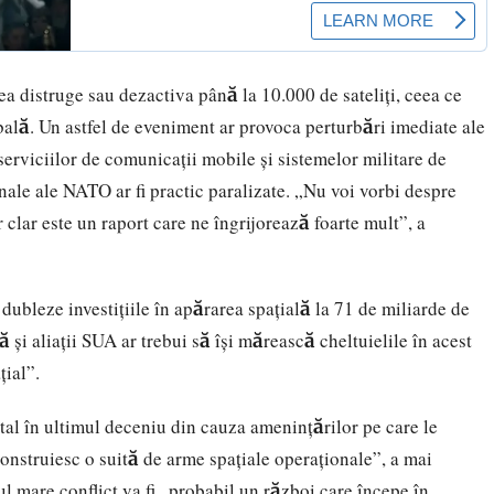
ea distruge sau dezactiva până la 10.000 de sateliți, ceea ce
ală. Un astfel de eveniment ar provoca perturbări imediate ale
 serviciilor de comunicații mobile și sistemelor militare de
onale ale NATO ar fi practic paralizate. „Nu voi vorbi despre
 clar este un raport care ne îngrijorează foarte mult”, a
 dubleze investițiile în apărarea spațială la 71 de miliarde de
 și aliații SUA ar trebui să își mărească cheltuielile în acest
țial”.
al în ultimul deceniu din cauza amenințărilor pe care le
nstruiesc o suită de arme spațiale operaționale”, a mai
l mare conflict va fi „probabil un război care începe în