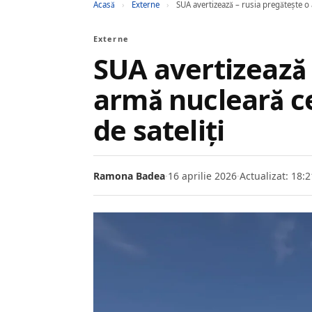
Acasă
›
Externe
›
SUA avertizează – rusia pregătește o
Externe
SUA avertizează 
armă nucleară c
de sateliți
Ramona Badea
·
16 aprilie 2026
·
Actualizat: 18:2