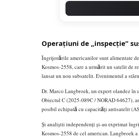
Operațiuni de „inspecție” s
Îngrijorările americanilor sunt alimentate de
Kosmos-2558, care a urmărit un satelit de r
lansat un nou subsatelit. Evenimentul a stârn
Dr. Marco Langbroek, un expert olandez în u
Obiectul C (2025-089C / NORAD 64627), ar pu
posibil echipată cu capacități antisatelit (A
Și analiștii independenți și-au exprimat îngri
Kosmos-2558 de cel american. Langbroek a sub