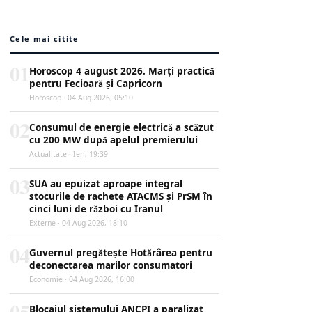
Cele mai citite
01
Horoscop 4 august 2026. Marți practică
pentru Fecioară și Capricorn
Horoscop · 04 Aug 2026, 05:10
02
Consumul de energie electrică a scăzut
cu 200 MW după apelul premierului
Actualitate · Ieri, 19:39
03
SUA au epuizat aproape integral
stocurile de rachete ATACMS și PrSM în
cinci luni de război cu Iranul
Externe · 04 Aug 2026, 18:10
04
Guvernul pregătește Hotărârea pentru
deconectarea marilor consumatori
Economie · 04 Aug 2026, 16:00
05
Blocajul sistemului ANCPI a paralizat