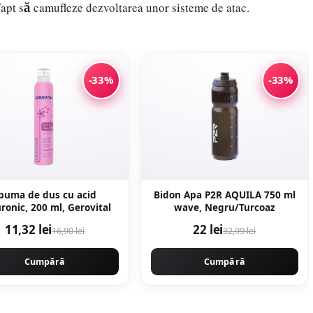
 fapt să camufleze dezvoltarea unor sisteme de atac.
-33%
-33%
puma de dus cu acid
Bidon Apa P2R AQUILA 750 ml
uronic, 200 ml, Gerovital
wave, Negru/Turcoaz
11,32 lei
22 lei
16,90 lei
32,99 lei
Cumpără
Cumpără