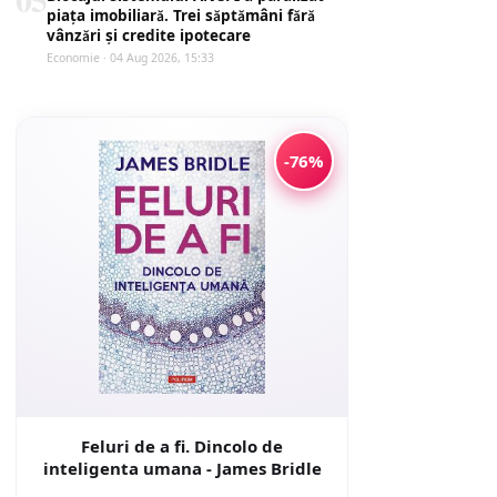
piața imobiliară. Trei săptămâni fără
vânzări și credite ipotecare
Economie · 04 Aug 2026, 15:33
-76%
Feluri de a fi. Dincolo de
inteligenta umana - James Bridle