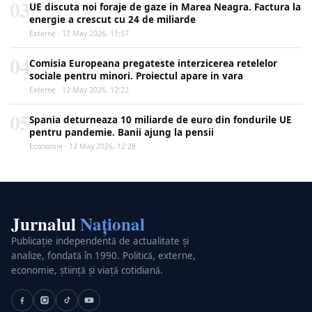
03
UE discuta noi foraje de gaze in Marea Neagra. Factura la
energie a crescut cu 24 de miliarde
Externe · 12 May 2026, 11:57
04
Comisia Europeana pregateste interzicerea retelelor
sociale pentru minori. Proiectul apare in vara
Externe · 12 May 2026, 12:22
05
Spania deturneaza 10 miliarde de euro din fondurile UE
pentru pandemie. Banii ajung la pensii
Economie · 12 May 2026, 12:28
Jurnalul
Național
Publicație independentă de actualitate și
analize, fondată în 1990. Politică, externe,
economie, știință și viață cotidiană.