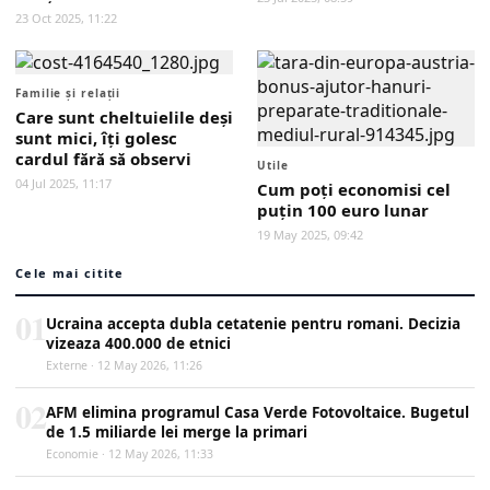
23 Oct 2025, 11:22
Familie și relații
Care sunt cheltuielile deşi
sunt mici, îți golesc
cardul fără să observi
Utile
04 Jul 2025, 11:17
Cum poți economisi cel
puțin 100 euro lunar
19 May 2025, 09:42
Cele mai citite
01
Ucraina accepta dubla cetatenie pentru romani. Decizia
vizeaza 400.000 de etnici
Externe · 12 May 2026, 11:26
02
AFM elimina programul Casa Verde Fotovoltaice. Bugetul
de 1.5 miliarde lei merge la primari
Economie · 12 May 2026, 11:33