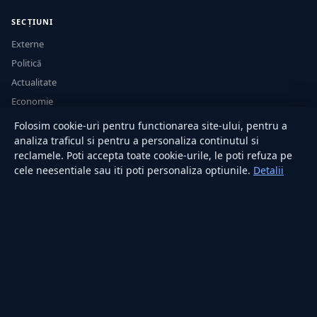
SECȚIUNI
Externe
Politică
Actualitate
Economie
Sănătate
Folosim cookie-uri pentru functionarea site-ului, pentru a
Utile
analiza traficul si pentru a personaliza continutul si
reclamele. Poti accepta toate cookie-urile, le poti refuza pe
cele neesentiale sau iti poti personaliza optiunile.
Detalii
RUBRICI
Lifestyle
Publicitate
Investiții
Tech
Sport
Casă și Grădină