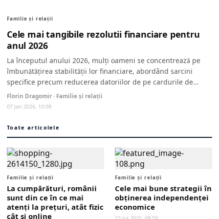
Familie și relații
Cele mai tangibile rezolutii financiare pentru
anul 2026
La începutul anului 2026, mulți oameni se concentrează pe
îmbunătățirea stabilităţii lor financiare, abordând sarcini
specifice precum reducerea datoriilor de pe cardurile de
credit și...
Florin Dragomir · Familie și relații
07 Jan 2026, 10:09
Toate articolele
Familie și relații
Familie și relații
La cumpărături, românii
Cele mai bune strategii în
sunt din ce în ce mai
obținerea independenței
atenți la prețuri, atât fizic
economice
cât şi online
23 Jul 2025, 08:59