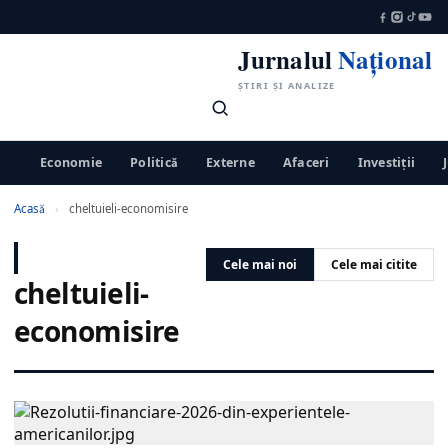
Jurnalul
Național
ȘTIRI ȘI ANALIZE
Economie
Politică
Externe
Afaceri
Investiții
Acasă
›
cheltuieli-economisire
Cele mai noi
Cele mai citite
cheltuieli-
economisire