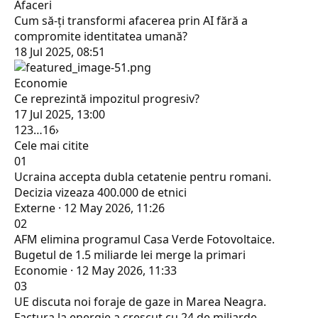
Afaceri
Cum să-ți transformi afacerea prin AI fără a
compromite identitatea umană?
18 Jul 2025, 08:51
Economie
Ce reprezintă impozitul progresiv?
17 Jul 2025, 13:00
1
2
3
…
16
›
Cele mai citite
01
Ucraina accepta dubla cetatenie pentru romani.
Decizia vizeaza 400.000 de etnici
Externe · 12 May 2026, 11:26
02
AFM elimina programul Casa Verde Fotovoltaice.
Bugetul de 1.5 miliarde lei merge la primari
Economie · 12 May 2026, 11:33
03
UE discuta noi foraje de gaze in Marea Neagra.
Factura la energie a crescut cu 24 de miliarde