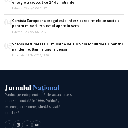
energie a crescut cu 24 de miliarde
Externe · 12 May 2026, 11:57
04
Comisia Europeana pregateste interzicerea retelelor sociale
pentru minori. Proiectul apare in vara
Externe · 12 May 2026, 12:22
05
Spania deturneaza 10 miliarde de euro din fondurile UE pentru
pandemie. Banii ajung la pensii
Economie · 12 May 2026, 12:28
Jurnalul
Național
Publicație independentă de actualitate și
analize, fondată în 1990. Politică,
externe, economie, știință și viață
cotidiană.