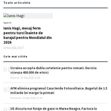
Toate articolele
Sport
Ianis Hagi, mesaj ferm
pentru turci înainte de
barajul pentru Mondialul din
2026
22 Mar 2026, 19:27
Cele mai citite
01
Ucraina accepta dubla cetatenie pentru romani. Decizia
vizeaza 400.000 de etnici
Externe · 12 May 2026, 11:26
02
AFM elimina programul Casa Verde Fotovoltaice. Bugetul de 1.5
miliarde lei merge la primari
Economie · 12 May 2026, 11:33
03
UE discuta noi foraje de gaze in Marea Neagra. Factura la