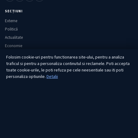
SECȚIUNI
Externe
Politică
Actualitate
Economie
Sănătate
Folosim cookie-uri pentru functionarea site-ului, pentru a analiza
Utile
traficul si pentru a personaliza continutul si reclamele. Poti accepta
toate cookie-urile, le poti refuza pe cele neesentiale sau iti poti
personaliza optiunile.
Detalii
RUBRICI
Lifestyle
Publicitate
Investiții
Tech
Sport
Casă și Grădină