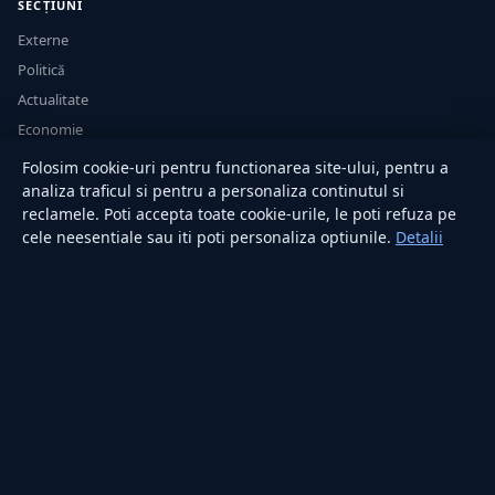
SECȚIUNI
Externe
Politică
Actualitate
Economie
Sănătate
Folosim cookie-uri pentru functionarea site-ului, pentru a
Utile
analiza traficul si pentru a personaliza continutul si
reclamele. Poti accepta toate cookie-urile, le poti refuza pe
cele neesentiale sau iti poti personaliza optiunile.
Detalii
RUBRICI
Lifestyle
Publicitate
Investiții
Tech
Sport
Casă și Grădină
PUBLICAȚIA