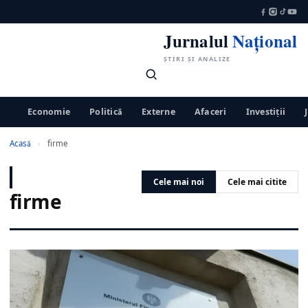
Jurnalul
Național
ȘTIRI ȘI ANALIZE
Economie
Politică
Externe
Afaceri
Investiții
Acasă
›
firme
Cele mai noi
Cele mai citite
firme