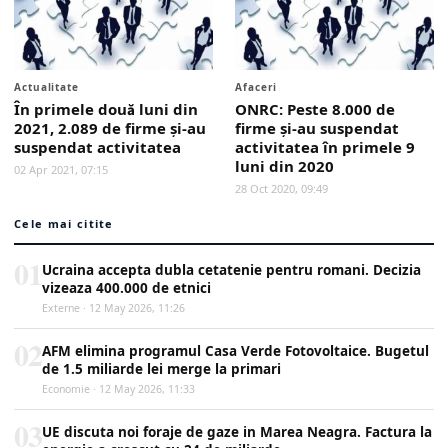
Actualitate
Afaceri
În primele două luni din
ONRC: Peste 8.000 de
2021, 2.089 de firme şi-au
firme şi-au suspendat
suspendat activitatea
activitatea în primele 9
luni din 2020
02 Apr 2021, 07:15
28 Oct 2020, 09:49
Cele mai citite
01
Ucraina accepta dubla cetatenie pentru romani. Decizia
vizeaza 400.000 de etnici
Externe · 12 May 2026, 11:26
02
AFM elimina programul Casa Verde Fotovoltaice. Bugetul
de 1.5 miliarde lei merge la primari
Economie · 12 May 2026, 11:33
03
UE discuta noi foraje de gaze in Marea Neagra. Factura la