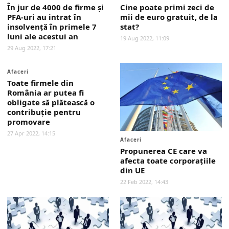
În jur de 4000 de firme și
Cine poate primi zeci de
PFA-uri au intrat în
mii de euro gratuit, de la
insolvență în primele 7
stat?
luni ale acestui an
19 Aug 2022, 11:09
29 Aug 2022, 17:21
Afaceri
Toate firmele din
România ar putea fi
obligate să plătească o
contribuţie pentru
promovare
27 Apr 2022, 14:15
Afaceri
Propunerea CE care va
afecta toate corporațiile
din UE
22 Feb 2022, 14:43