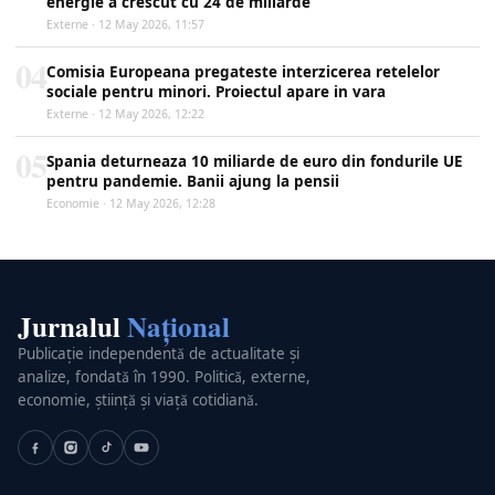
energie a crescut cu 24 de miliarde
Externe · 12 May 2026, 11:57
04
Comisia Europeana pregateste interzicerea retelelor
sociale pentru minori. Proiectul apare in vara
Externe · 12 May 2026, 12:22
05
Spania deturneaza 10 miliarde de euro din fondurile UE
pentru pandemie. Banii ajung la pensii
Economie · 12 May 2026, 12:28
Jurnalul
Național
Publicație independentă de actualitate și
analize, fondată în 1990. Politică, externe,
economie, știință și viață cotidiană.