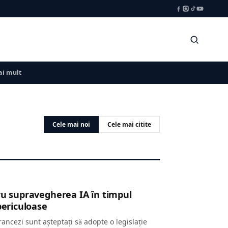
i mult
Cele mai noi
Cele mai citite
ru supravegherea IA în timpul
periculoase
rancezi sunt așteptați să adopte o legislație