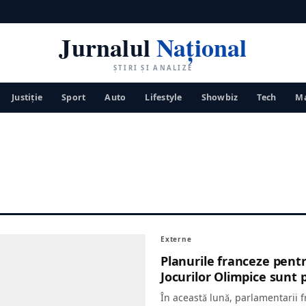
Jurnalul
Național
ȘTIRI ȘI ANALIZE
Justiţie
Sport
Auto
Lifestyle
Showbiz
Tech
Ma
Externe
Planurile franceze pent
Jocurilor Olimpice sunt 
În această lună, parlamentarii f