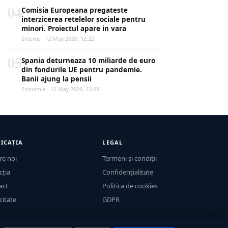
04
Comisia Europeana pregateste
interzicerea retelelor sociale pentru
minori. Proiectul apare in vara
Externe · 12 May 2026, 12:22
05
Spania deturneaza 10 miliarde de euro
din fondurile UE pentru pandemie.
Banii ajung la pensii
Economie · 12 May 2026, 12:28
ICAȚIA
LEGAL
re noi
Termeni și condiții
cția
Confidențialitate
act
Politica de cookies
citate
GDPR