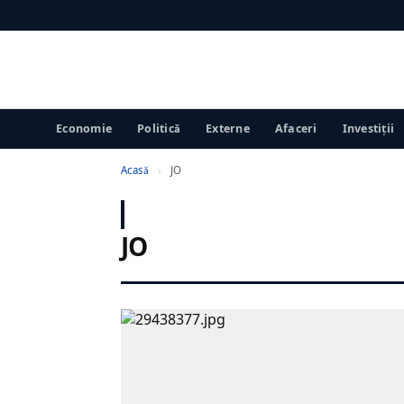
Economie
Politică
Externe
Afaceri
Investiții
Acasă
›
JO
JO