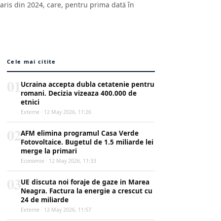
aris din 2024, care, pentru prima dată în
Cele mai citite
01
Ucraina accepta dubla cetatenie pentru
romani. Decizia vizeaza 400.000 de
etnici
Externe · 12 May 2026, 11:26
02
AFM elimina programul Casa Verde
Fotovoltaice. Bugetul de 1.5 miliarde lei
merge la primari
Economie · 12 May 2026, 11:33
03
UE discuta noi foraje de gaze in Marea
Neagra. Factura la energie a crescut cu
24 de miliarde
Externe · 12 May 2026, 11:57