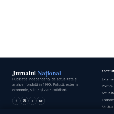
Jurnalul
Național
SECȚIU
Publicație independentă de actualitate și
Externe
analize, fondată în 1990. Politică, externe,
Politică
economie, știință și viață cotidiană.
Actualit
Econom
Sănătat
Utile