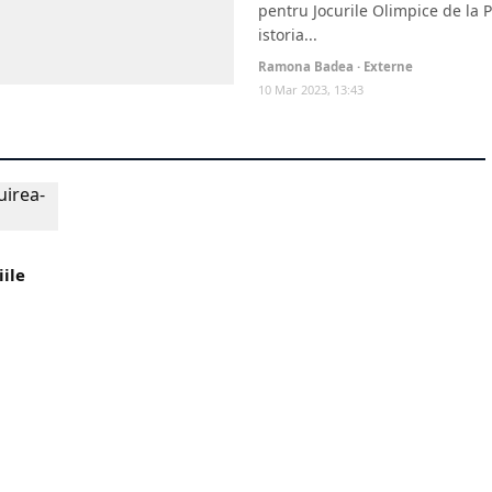
pentru Jocurile Olimpice de la P
istoria...
Ramona Badea · Externe
10 Mar 2023, 13:43
iile