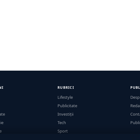
NI
RUBRICI
PUBL
Lifestyle
Desp
Publicitate
Reda
ate
Investiții
Cont
ie
Tech
Publi
e
Sport
Casă și Grădină