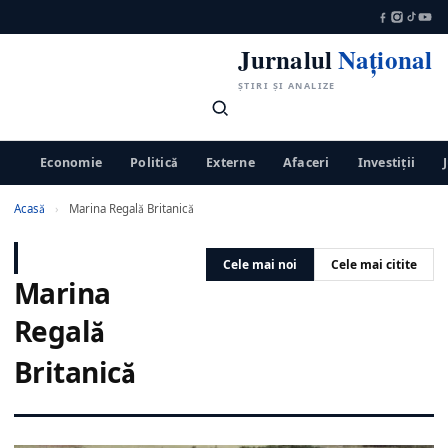
Jurnalul
Național
ȘTIRI ȘI ANALIZE
Economie
Politică
Externe
Afaceri
Investiții
Acasă
›
Marina Regală Britanică
Cele mai noi
Cele mai citite
Marina
Regală
Britanică