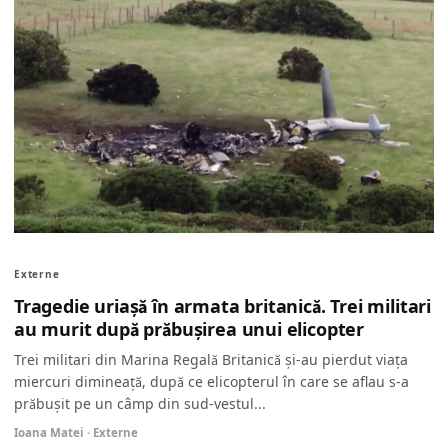
Externe
Tragedie uriașă în armata britanică. Trei militari
au murit după prăbușirea unui elicopter
Trei militari din Marina Regală Britanică și-au pierdut viața
miercuri dimineață, după ce elicopterul în care se aflau s-a
prăbușit pe un câmp din sud-vestul...
Ioana Matei · Externe