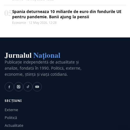
05
Spania deturneaza 10 miliarde de euro din fondurile UE
pentru pandemie. Banii ajung la pensii
Economie · 12 May 2026, 12:28
Jurnalul
Național
Publicație independentă de actualitate și
analize, fondată în 1990. Politică, externe,
economie, știință și viață cotidiană.
SECȚIUNI
Externe
Politică
Actualitate