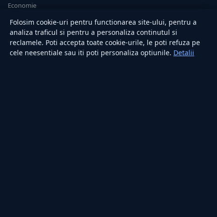
Economie
Sănătate
Folosim cookie-uri pentru functionarea site-ului, pentru a
Utile
analiza traficul si pentru a personaliza continutul si
reclamele. Poti accepta toate cookie-urile, le poti refuza pe
cele neesentiale sau iti poti personaliza optiunile.
Detalii
RUBRICI
Lifestyle
Publicitate
Investiții
Tech
Sport
Casă și Grădină
PUBLICAȚIA
Despre noi
Redacția
Contact
Publicitate