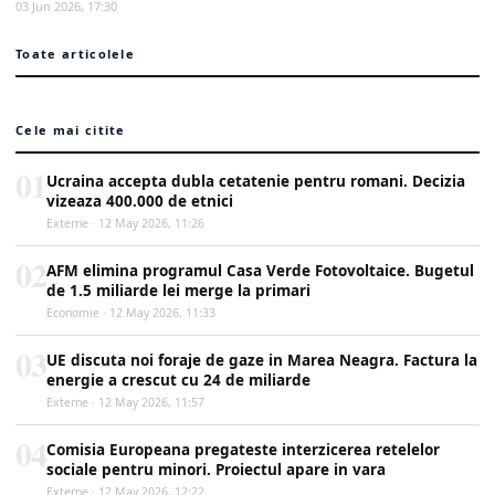
03 Jun 2026, 17:30
Toate articolele
Cele mai citite
01
Ucraina accepta dubla cetatenie pentru romani. Decizia
vizeaza 400.000 de etnici
Externe · 12 May 2026, 11:26
02
AFM elimina programul Casa Verde Fotovoltaice. Bugetul
de 1.5 miliarde lei merge la primari
Economie · 12 May 2026, 11:33
03
UE discuta noi foraje de gaze in Marea Neagra. Factura la
energie a crescut cu 24 de miliarde
Externe · 12 May 2026, 11:57
04
Comisia Europeana pregateste interzicerea retelelor
sociale pentru minori. Proiectul apare in vara
Externe · 12 May 2026, 12:22