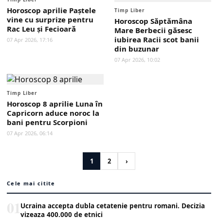
Horoscop aprilie Paștele
Timp Liber
vine cu surprize pentru
Horoscop Săptămâna
Rac Leu și Fecioară
Mare Berbecii găsesc
iubirea Racii scot banii
07 Apr 2026, 17:16
din buzunar
07 Apr 2026, 10:02
Timp Liber
Horoscop 8 aprilie Luna în
Capricorn aduce noroc la
bani pentru Scorpioni
07 Apr 2026, 06:14
1
2
›
Cele mai citite
01
Ucraina accepta dubla cetatenie pentru romani. Decizia
vizeaza 400.000 de etnici