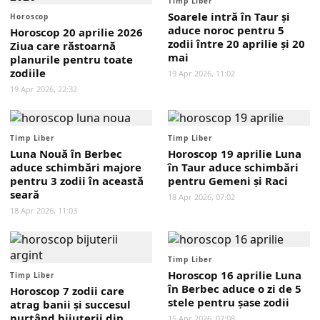
Timp Liber
Soarele intră în Taur și
Horoscop
aduce noroc pentru 5
Horoscop 20 aprilie 2026
zodii între 20 aprilie și 20
Ziua care răstoarnă
mai
planurile pentru toate
zodiile
19 Apr 2026, 11:02
19 Apr 2026, 22:32
Timp Liber
Timp Liber
Luna Nouă în Berbec
Horoscop 19 aprilie Luna
aduce schimbări majore
în Taur aduce schimbări
pentru 3 zodii în această
pentru Gemeni și Raci
seară
18 Apr 2026, 07:02
18 Apr 2026, 11:03
Timp Liber
Horoscop 16 aprilie Luna
Timp Liber
în Berbec aduce o zi de 5
Horoscop 7 zodii care
stele pentru șase zodii
atrag banii și succesul
purtând bijuterii din
15 Apr 2026, 07:08