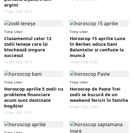
argint
17 Apr 2026, 18:17
Timp Liber
Timp Liber
Clasamentul celor 12
Horoscop 15 aprilie Luna
zodii leneșe care își
în Berbec aduce bani
blochează singure
Balanțelor și confuzie la
succesul
muncă
14 Apr 2026, 18:18
14 Apr 2026, 07:05
Timp Liber
Timp Liber
Horoscop aprilie 5 zodii cu
Horoscop de Paște Trei
probleme financiare
zodii se bucură de un
acum sunt destinate
weekend fericit în familie
bogăției
08 Apr 2026, 17:05
13 Apr 2026, 11:01
Timp Liber