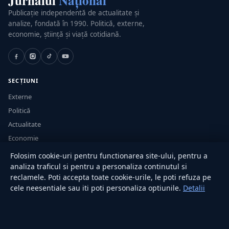
Jurnalul
Național
Publicație independentă de actualitate și
analize, fondată în 1990. Politică, externe,
economie, știință și viață cotidiană.
SECȚIUNI
Externe
Politică
Actualitate
Economie
Sănătate
Folosim cookie-uri pentru functionarea site-ului, pentru a
Utile
analiza traficul si pentru a personaliza continutul si
reclamele. Poti accepta toate cookie-urile, le poti refuza pe
cele neesentiale sau iti poti personaliza optiunile.
Detalii
RUBRICI
Lifestyle
Publicitate