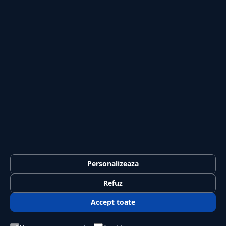
Investiții
Tech
Sport
Casă și Grădină
PUBLICAȚIA
Despre noi
Redacția
Contact
Publicitate
LEGAL
Termeni și condiții
Personalizeaza
Confidențialitate
Refuz
Politica de cookies
Accept toate
GDPR