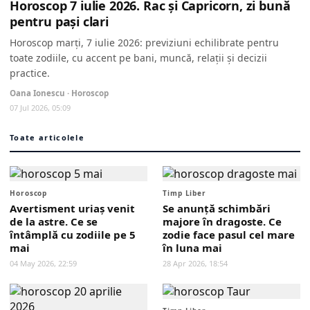
Horoscop 7 iulie 2026. Rac și Capricorn, zi bună
pentru pași clari
Horoscop marți, 7 iulie 2026: previziuni echilibrate pentru
toate zodiile, cu accent pe bani, muncă, relații și decizii
practice.
Oana Ionescu · Horoscop
07 Jul 2026, 05:09
Toate articolele
Horoscop
Timp Liber
Avertisment uriaș venit
Se anunță schimbări
de la astre. Ce se
majore în dragoste. Ce
întâmplă cu zodiile pe 5
zodie face pasul cel mare
mai
în luna mai
04 May 2026, 22:59
28 Apr 2026, 18:54