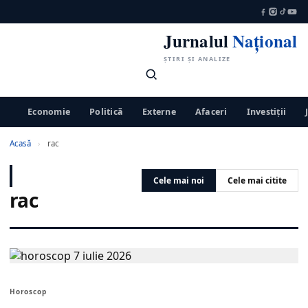
Jurnalul
Național
ȘTIRI ȘI ANALIZE
Economie
Politică
Externe
Afaceri
Investiții
Acasă
›
rac
Cele mai noi
Cele mai citite
rac
Horoscop