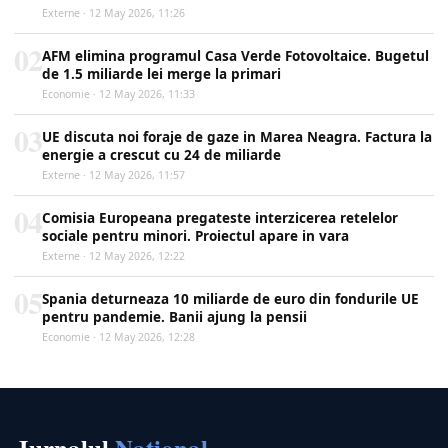
Externe · 12 May 2026, 11:26
02
AFM elimina programul Casa Verde Fotovoltaice. Bugetul
de 1.5 miliarde lei merge la primari
Economie · 12 May 2026, 11:33
03
UE discuta noi foraje de gaze in Marea Neagra. Factura la
energie a crescut cu 24 de miliarde
Externe · 12 May 2026, 11:57
04
Comisia Europeana pregateste interzicerea retelelor
sociale pentru minori. Proiectul apare in vara
Externe · 12 May 2026, 12:22
05
Spania deturneaza 10 miliarde de euro din fondurile UE
pentru pandemie. Banii ajung la pensii
Economie · 12 May 2026, 12:28