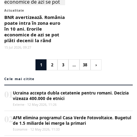
Actualitate
BNR avertizează. România
poate intra în zona euro
în 10 ani. Erorile
economice de azi se pot
plăti decenii la rând
15 Jul 2026, 09:27
1
2
3
…
38
›
Cele mai citite
01
Ucraina accepta dubla cetatenie pentru romani. Decizia
vizeaza 400.000 de etnici
Externe · 12 May 2026, 11:26
02
AFM elimina programul Casa Verde Fotovoltaice. Bugetul
de 1.5 miliarde lei merge la primari
Economie · 12 May 2026, 11:33