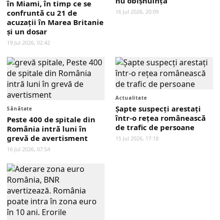
nu obișnuință
în Miami, în timp ce se
confruntă cu 21 de
16 Jul 2026, 20:09
acuzații în Marea Britanie
și un dosar
19 Jul 2026, 02:42
Actualitate
Șapte suspecți arestați
Sănătate
într-o rețea românească
Peste 400 de spitale din
de trafic de persoane
România intră luni în
grevă de avertisment
15 Jul 2026, 17:18
16 Jul 2026, 07:54