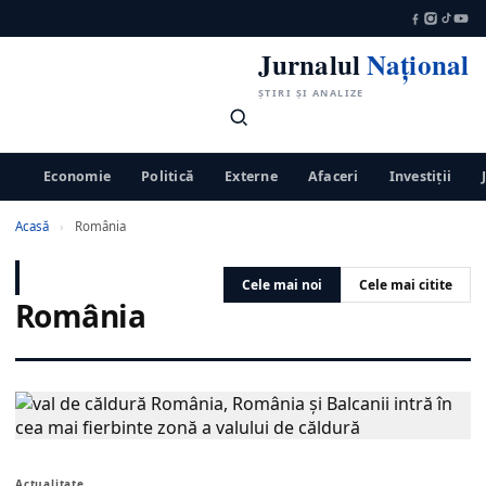
Jurnalul
Național
ȘTIRI ȘI ANALIZE
Economie
Politică
Externe
Afaceri
Investiții
Acasă
›
România
Cele mai noi
Cele mai citite
România
Actualitate