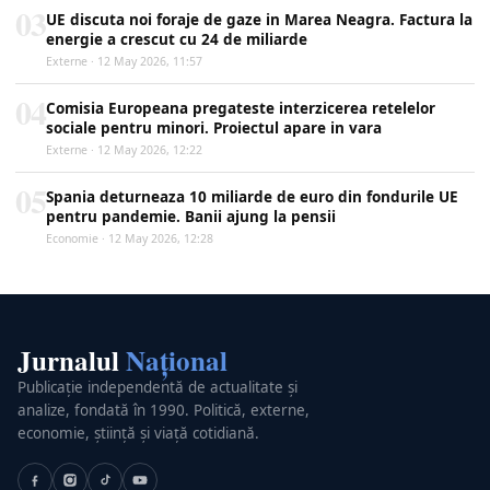
03
UE discuta noi foraje de gaze in Marea Neagra. Factura la
energie a crescut cu 24 de miliarde
Externe · 12 May 2026, 11:57
04
Comisia Europeana pregateste interzicerea retelelor
sociale pentru minori. Proiectul apare in vara
Externe · 12 May 2026, 12:22
05
Spania deturneaza 10 miliarde de euro din fondurile UE
pentru pandemie. Banii ajung la pensii
Economie · 12 May 2026, 12:28
Jurnalul
Național
Publicație independentă de actualitate și
analize, fondată în 1990. Politică, externe,
economie, știință și viață cotidiană.