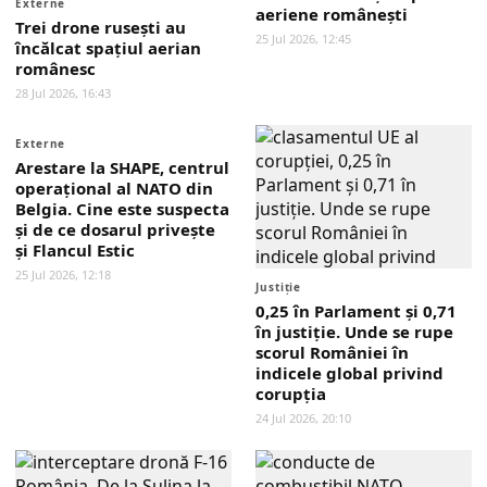
Externe
aeriene românești
Trei drone rusești au
25 Jul 2026, 12:45
încălcat spațiul aerian
românesc
28 Jul 2026, 16:43
Externe
Arestare la SHAPE, centrul
operațional al NATO din
Belgia. Cine este suspecta
și de ce dosarul privește
și Flancul Estic
25 Jul 2026, 12:18
Justiţie
0,25 în Parlament și 0,71
în justiție. Unde se rupe
scorul României în
indicele global privind
corupția
24 Jul 2026, 20:10