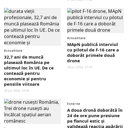
Actualitate
MApN publică interviul
cu pilotul de F-16 care a
Actualitate
doborât primele două
32,7 ani de muncă
drone
plasează România pe
ultimul loc în UE. De ce
30 Jul 2026, 17:47
contează pentru
economie și pentru
pensiile viitoare
30 Jul 2026, 19:56
Externe
A doua dronă doborâtă în
24 de ore pune presiune
pe flancul estic și
validează reacția apărării