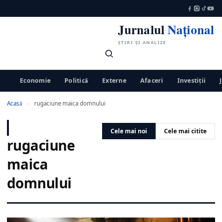
Jurnalul
Național
ȘTIRI ȘI ANALIZE
Economie
Politică
Externe
Afaceri
Investiții
Acasă
›
rugaciune maica domnului
Cele mai noi
Cele mai citite
rugaciune
maica
domnului