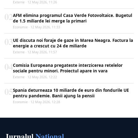
Externe · 12 May 2026, 11:26
02
AFM elimina programul Casa Verde Fotovoltaice. Bugetul
de 1.5 miliarde lei merge la primari
Economie · 12 May 2026, 11:33
03
UE discuta noi foraje de gaze in Marea Neagra. Factura la
energie a crescut cu 24 de miliarde
Externe · 12 May 2026, 11:57
04
Comisia Europeana pregateste interzicerea retelelor
sociale pentru minori. Proiectul apare in vara
Externe · 12 May 2026, 12:22
05
Spania deturneaza 10 miliarde de euro din fondurile UE
pentru pandemie. Banii ajung la pensii
Economie · 12 May 2026, 12:28
Jurnalul
Național