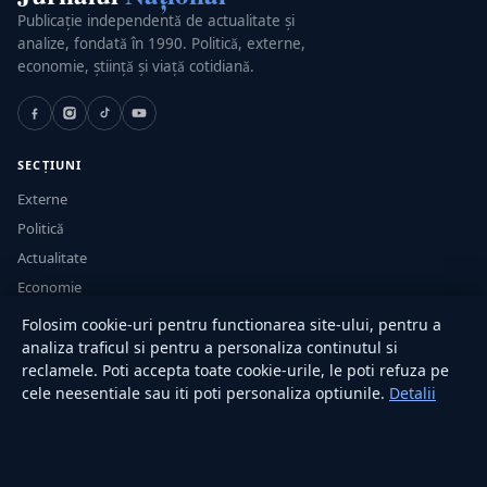
Publicație independentă de actualitate și
analize, fondată în 1990. Politică, externe,
economie, știință și viață cotidiană.
SECȚIUNI
Externe
Politică
Actualitate
Economie
Sănătate
Folosim cookie-uri pentru functionarea site-ului, pentru a
Utile
analiza traficul si pentru a personaliza continutul si
reclamele. Poti accepta toate cookie-urile, le poti refuza pe
cele neesentiale sau iti poti personaliza optiunile.
Detalii
RUBRICI
Lifestyle
Publicitate