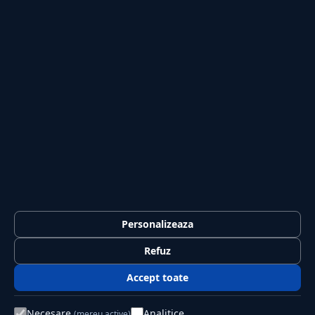
Investiții
Tech
Sport
Casă și Grădină
PUBLICAȚIA
Despre noi
Redacția
Contact
Publicitate
LEGAL
Termeni și condiții
Personalizeaza
Confidențialitate
Refuz
Politica de cookies
Accept toate
GDPR
Necesare
Analitice
(mereu active)