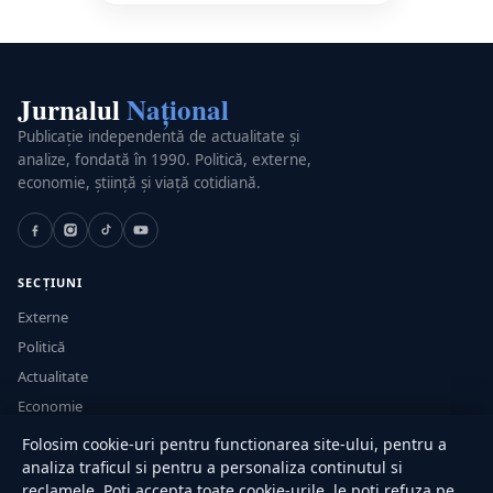
Jurnalul
Național
Publicație independentă de actualitate și
analize, fondată în 1990. Politică, externe,
economie, știință și viață cotidiană.
SECȚIUNI
Externe
Politică
Actualitate
Economie
Sănătate
Folosim cookie-uri pentru functionarea site-ului, pentru a
Utile
analiza traficul si pentru a personaliza continutul si
reclamele. Poti accepta toate cookie-urile, le poti refuza pe