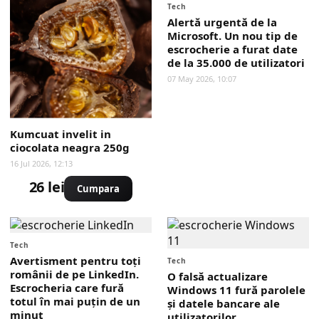
Tech
Alertă urgentă de la
Microsoft. Un nou tip de
escrocherie a furat date
de la 35.000 de utilizatori
07 May 2026, 10:07
Kumcuat invelit in
ciocolata neagra 250g
16 Jul 2026, 12:13
26 lei
Cumpara
Tech
Avertisment pentru toți
Tech
românii de pe LinkedIn.
O falsă actualizare
Escrocheria care fură
Windows 11 fură parolele
totul în mai puțin de un
și datele bancare ale
minut
utilizatorilor