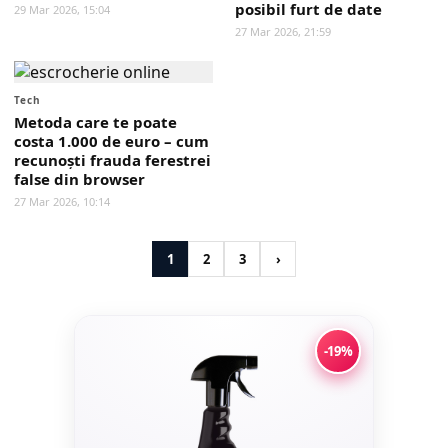
posibil furt de date
29 Mar 2026, 15:04
27 Mar 2026, 21:59
Tech
Metoda care te poate
costa 1.000 de euro – cum
recunoști frauda ferestrei
false din browser
27 Mar 2026, 10:14
1
2
3
›
-19%