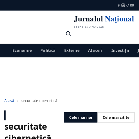
Jurnalul
Național
ȘTIRI ȘI ANALIZE
Economie
Politică
Externe
Afaceri
Investiții
Acasă
›
securitate cibernetică
Cele mai noi
Cele mai citite
securitate
cibernetică