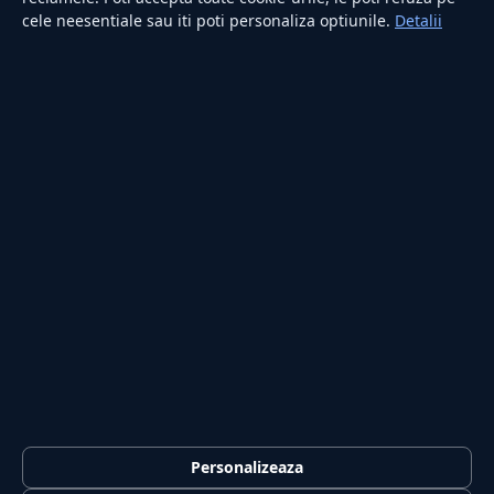
cele neesentiale sau iti poti personaliza optiunile.
Detalii
RUBRICI
Lifestyle
Publicitate
Investiții
Tech
Sport
Casă și Grădină
PUBLICAȚIA
Despre noi
Redacția
Contact
Publicitate
LEGAL
Termeni și condiții
Personalizeaza