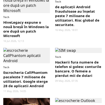
Tech
de aplicații Android
frauduloase au înșelat
peste 7 milioane de
Tech
utilizatori. Risc global de
HiveLegacy expune o
securitate.
nouă breșă în Windows la
16 May 2026, 18:01
ore după un patch
Microsoft
16 Jul 2026, 12:13
Tech
Hackerii fura numere de
telefon si golesc conturile
Tech
bancare. O femeie a
Escrocheria CallPhantom
pierdut mii de dolari
pacaleste 7 milioane de
utilizatori. Google sterge
09 May 2026, 07:35
28 de aplicatii Android
11 May 2026, 14:05