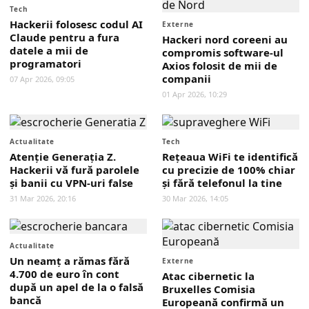
Tech
Hackerii folosesc codul AI
Externe
Claude pentru a fura
Hackeri nord coreeni au
datele a mii de
compromis software-ul
programatori
Axios folosit de mii de
companii
07 Apr 2026, 09:05
01 Apr 2026, 10:29
Actualitate
Tech
Atenție Generația Z.
Rețeaua WiFi te identifică
Hackerii vă fură parolele
cu precizie de 100% chiar
și banii cu VPN-uri false
și fără telefonul la tine
31 Mar 2026, 20:16
30 Mar 2026, 14:05
Actualitate
Un neamț a rămas fără
Externe
4.700 de euro în cont
Atac cibernetic la
după un apel de la o falsă
Bruxelles Comisia
bancă
Europeană confirmă un