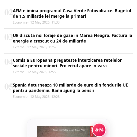
02
AFM elimina programul Casa Verde Fotovoltaice. Bugetul
de 1.5 miliarde lei merge la primari
Economie · 12 May 2026, 11:33
03
UE discuta noi foraje de gaze in Marea Neagra. Factura la
energie a crescut cu 24 de miliarde
Externe · 12 May 2026, 11:57
04
Comisia Europeana pregateste interzicerea retelelor
sociale pentru minori. Proiectul apare in vara
Externe · 12 May 2026, 12:22
05
Spania deturneaza 10 miliarde de euro din fondurile UE
pentru pandemie. Banii ajung la pensii
Economie · 12 May 2026, 12:28
-81%