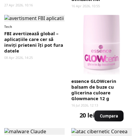
27 Apr 2026, 10:16
16 Apr 2026, 10:55
Tech
FBI avertizează global –
aplicațiile care cer să
inviți prieteni îți pot fura
datele
08 Apr 2026, 14:25
essence GLOWcerin
balsam de buze cu
glicerina culoare
Glowmance 12 g
16 Jul 2026, 12:13
20 lei
Cumpara