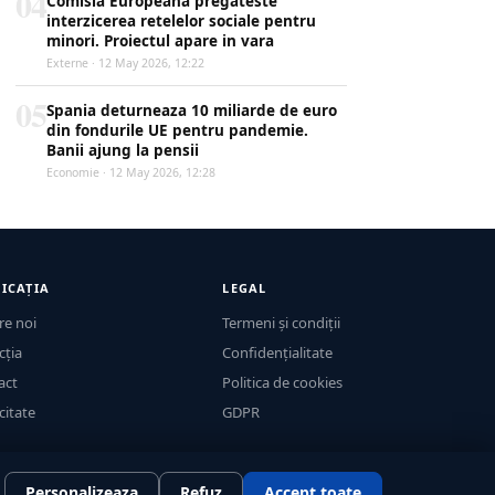
04
Comisia Europeana pregateste
interzicerea retelelor sociale pentru
minori. Proiectul apare in vara
Externe · 12 May 2026, 12:22
05
Spania deturneaza 10 miliarde de euro
din fondurile UE pentru pandemie.
Banii ajung la pensii
Economie · 12 May 2026, 12:28
ICAȚIA
LEGAL
re noi
Termeni și condiții
cția
Confidențialitate
act
Politica de cookies
citate
GDPR
Personalizeaza
Refuz
Accept toate