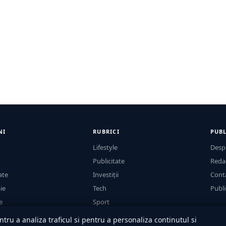
NI
RUBRICI
PUBL
Lifestyle
Desp
Publicitate
Reda
ate
Investiții
Cont
ie
Tech
Publi
e
Sport
Casă și Grădină
tru a analiza traficul si pentru a personaliza continutul si