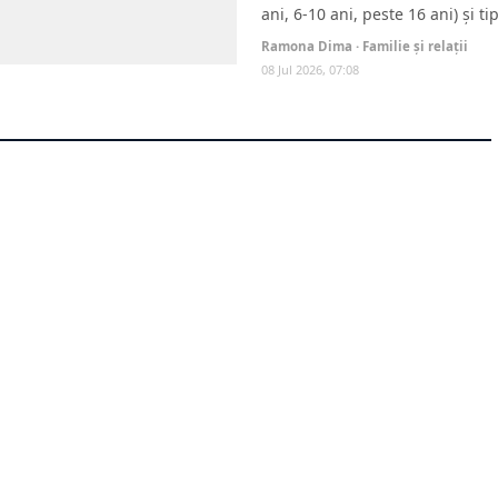
ani, 6-10 ani, peste 16 ani) și 
Ramona Dima · Familie și relații
08 Jul 2026, 07:08