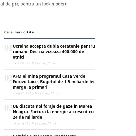
tipul de păr, pentru un look modern
Cele mai citite
01
Ucraina accepta dubla cetatenie pentru
romani. Decizia vizeaza 400.000 de
etnici
Externe · 12 May 2026, 11:26
02
AFM elimina programul Casa Verde
Fotovoltaice. Bugetul de 1.5 miliarde lei
merge la primari
Economie · 12 May 2026, 11:33
03
UE discuta noi foraje de gaze in Marea
Neagra. Factura la energie a crescut cu
24 de miliarde
Externe · 12 May 2026, 11:57