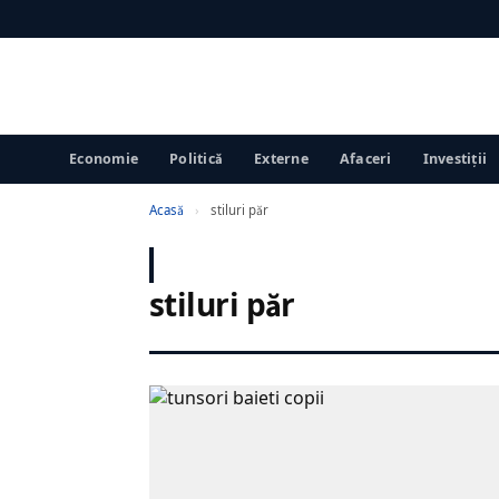
Economie
Politică
Externe
Afaceri
Investiții
Acasă
›
stiluri păr
stiluri păr