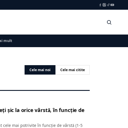
i mult
Cele mai noi
Cele mai citite
ți șic la orice vârstă, în funcție de
t cele mai potrivite în funcție de vârstă (1-5