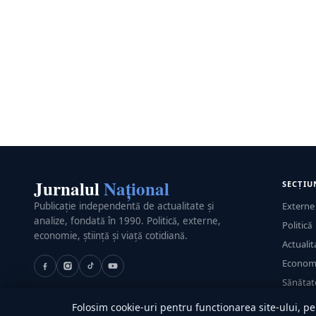
Jurnalul
Național
SECȚIU
Publicație independentă de actualitate și
Externe
analize, fondată în 1990. Politică, externe,
Politică
economie, știință și viață cotidiană.
Actualit
Econom
Sănătat
Utile
Folosim cookie-uri pentru functionarea site-ului, pen