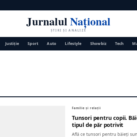
Jurnalul
Național
ȘTIRI ȘI ANALIZE
Justiţie
Sport
Auto
Lifestyle
Showbiz
Tech
Ma
Familie și relații
Tunsori pentru copii. Băie
tipul de păr potrivit
Află ce tunsori pentru băieți sun