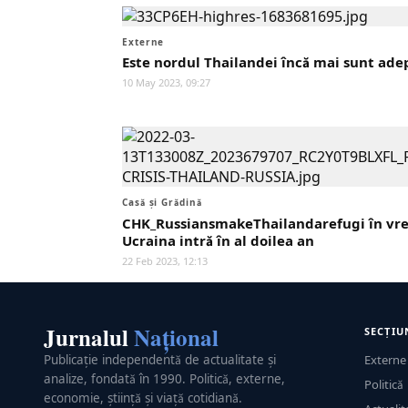
Externe
Este nordul Thailandei încă mai sunt ade
10 May 2023, 09:27
Casă și Grădină
CHK_RussiansmakeThailandarefugi în vre
Ucraina intră în al doilea an
22 Feb 2023, 12:13
Jurnalul
Național
SECȚIU
Publicație independentă de actualitate și
Externe
analize, fondată în 1990. Politică, externe,
Politică
economie, știință și viață cotidiană.