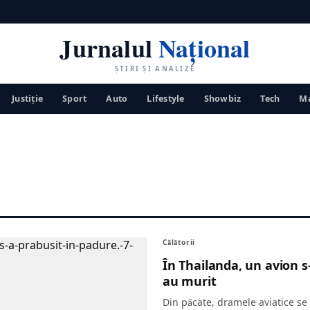
Jurnalul
Național
ȘTIRI ȘI ANALIZE
Justiţie
Sport
Auto
Lifestyle
Showbiz
Tech
Ma
Călătorii
În Thailanda, un avion s
au murit
Din păcate, dramele aviatice se 