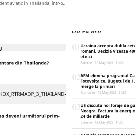
dent aviatic în Thailanda, într-o...
Cele mai citite
01
Ucraina accepta dubla cet
romani. Decizia vizeaza 40
etnici
mentare din Thailanda?
Externe · 12 May 2026, 11:26
02
AFM elimina programul Ca
Fotovoltaice. Bugetul de 1.
merge la primari
Economie · 12 May 2026, 11:33
03
UE discuta noi foraje de g
Neagra. Factura la energie
tea deveni următorul prim-
24 de miliarde
Externe · 12 May 2026, 11:57