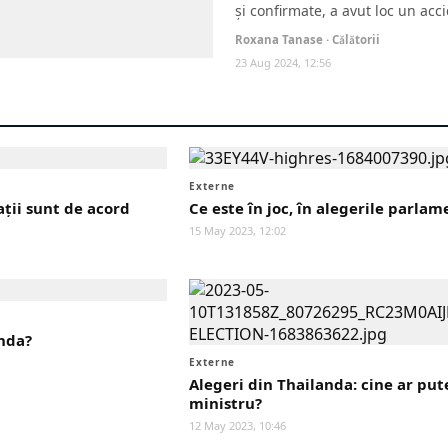
și confirmate, a avut loc un acci
Roxana Tanase · Călătorii
23 Aug 2024, 12:56
Externe
ții sunt de acord
Ce este în joc, în alegerile parla
15 May 2023, 12:02
anda?
Externe
Alegeri din Thailanda: cine ar pu
ministru?
12 May 2023, 10:46