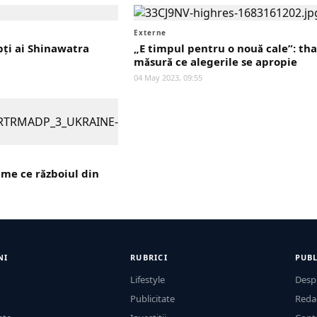
Externe
pţi ai Shinawatra
„E timpul pentru o nouă cale”: th
măsură ce alegerile se apropie
04 May 2023, 09:55
me ce războiul din
NI
RUBRICI
PUBL
Lifestyle
Desp
Publicitate
Reda