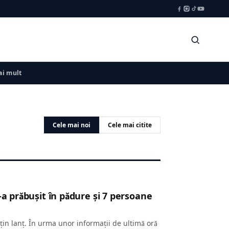
i mult
Cele mai noi
Cele mai citite
-a prăbușit în pădure şi 7 persoane
țin lanț. În urma unor informații de ultimă oră