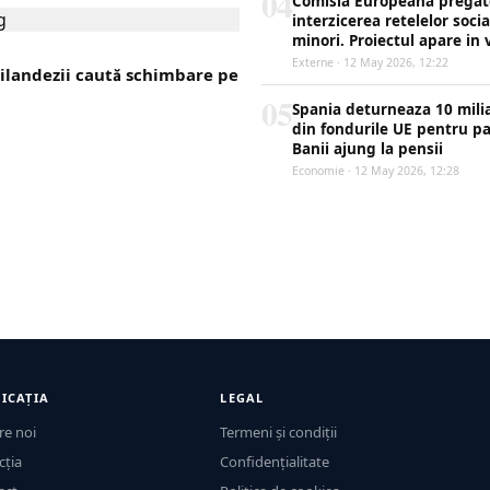
04
Comisia Europeana pregat
interzicerea retelelor soci
minori. Proiectul apare in 
Externe · 12 May 2026, 12:22
ailandezii caută schimbare pe
05
Spania deturneaza 10 mili
din fondurile UE pentru p
Banii ajung la pensii
Economie · 12 May 2026, 12:28
ICAȚIA
LEGAL
re noi
Termeni și condiții
cția
Confidențialitate