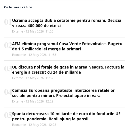
Cele mai citite
01
Ucraina accepta dubla cetatenie pentru romani. Decizia
vizeaza 400.000 de etnici
Externe · 12 May 2026, 11:26
02
AFM elimina programul Casa Verde Fotovoltaice. Bugetul
de 1.5 miliarde lei merge la primari
Economie · 12 May 2026, 11:33
03
UE discuta noi foraje de gaze in Marea Neagra. Factura la
energie a crescut cu 24 de miliarde
Externe · 12 May 2026, 11:57
04
Comisia Europeana pregateste interzicerea retelelor
sociale pentru minori. Proiectul apare in vara
Externe · 12 May 2026, 12:22
05
Spania deturneaza 10 miliarde de euro din fondurile UE
pentru pandemie. Banii ajung la pensii
Economie · 12 May 2026, 12:28