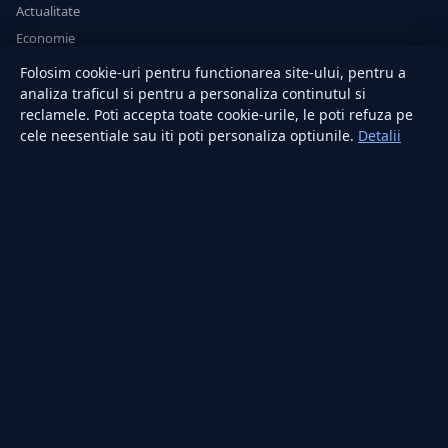
Actualitate
Economie
Sănătate
Folosim cookie-uri pentru functionarea site-ului, pentru a
Utile
analiza traficul si pentru a personaliza continutul si
reclamele. Poti accepta toate cookie-urile, le poti refuza pe
cele neesentiale sau iti poti personaliza optiunile.
Detalii
RUBRICI
Lifestyle
Publicitate
Investiții
Tech
Sport
Casă și Grădină
PUBLICAȚIA
Despre noi
Redacția
Contact