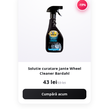
-19%
Solutie curatare jante Wheel
Cleaner Bardahl
43 lei
53 lei
Cumpără acum