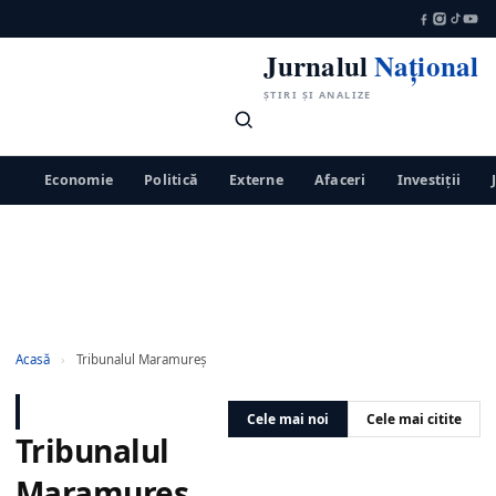
Jurnalul
Național
ȘTIRI ȘI ANALIZE
Economie
Politică
Externe
Afaceri
Investiții
Acasă
›
Tribunalul Maramureș
Cele mai noi
Cele mai citite
Tribunalul
Maramureș