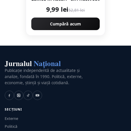
9,99 lei
52,81 lei
Cumpără acum
Jurnalul
Național
Publicație independentă de actualitate și
analize, fondată în 1990. Politică, externe,
economie, știință și viață cotidiană.
SECȚIUNI
Externe
Politică