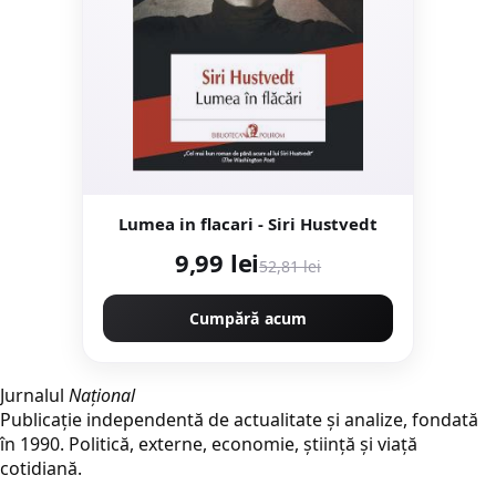
Lumea in flacari - Siri Hustvedt
9,99 lei
52,81 lei
Cumpără acum
Jurnalul
Național
Publicație independentă de actualitate și analize, fondată
în 1990. Politică, externe, economie, știință și viață
cotidiană.