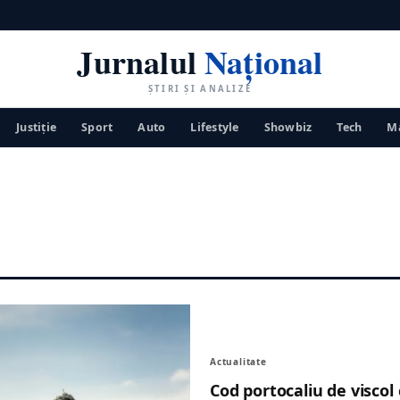
Jurnalul
Național
ȘTIRI ȘI ANALIZE
Justiţie
Sport
Auto
Lifestyle
Showbiz
Tech
Ma
Actualitate
Cod portocaliu de viscol 