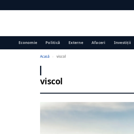
Economie
Politică
Externe
Afaceri
Investiții
Acasă
›
viscol
viscol