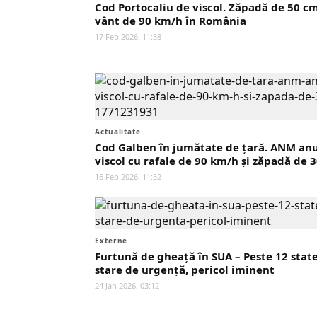
Cod Portocaliu de viscol. Zăpadă de 50 cm
vânt de 90 km/h în România
17 Feb 2026, 11:38
Actualitate
Cod Galben în jumătate de țară. ANM an
viscol cu rafale de 90 km/h și zăpadă de 
16 Feb 2026, 11:52
Externe
Furtună de gheață în SUA – Peste 12 state
stare de urgență, pericol iminent
24 Jan 2026, 03:12