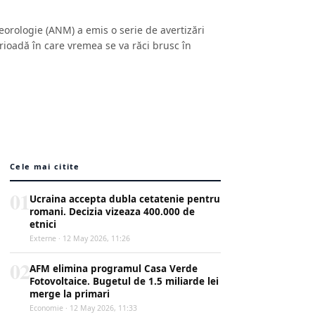
orologie (ANM) a emis o serie de avertizări
rioadă în care vremea se va răci brusc în
Cele mai citite
01
Ucraina accepta dubla cetatenie pentru
romani. Decizia vizeaza 400.000 de
etnici
Externe · 12 May 2026, 11:26
02
AFM elimina programul Casa Verde
Fotovoltaice. Bugetul de 1.5 miliarde lei
merge la primari
Economie · 12 May 2026, 11:33