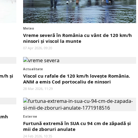
Meteo
Vreme severă în România cu vânt de 120 km/h
ninsori și viscol la munte
07 Apr 2026, 09:20
Actualitate
m/h și
Viscol cu rafale de 120 km/h lovește România.
ANM a emis Cod portocaliu de ninsori
28 Mar 2026, 11:29
 kmh
Externe
Furtună extremă în SUA cu 94 cm de zăpadă și
mii de zboruri anulate
24 Feb 2026, 10:35