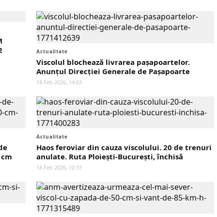
M
2
Actualitate
Viscolul blochează livrarea pașapoartelor.
Anunțul Direcției Generale de Pașapoarte
18 Feb 2026, 14:03
Actualitate
de
Haos feroviar din cauza viscolului. 20 de trenuri
0 cm
anulate. Ruta Ploiești-București, închisă
18 Feb 2026, 10:37