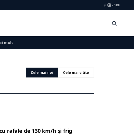
i mult
Cele mai noi
Cele mai citite
cu rafale de 130 km/h și frig