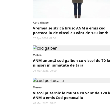
Actualitate
Vremea se strică brusc ANM a emis cod
portocaliu de viscol cu vânt de 130 km/h
07 Apr 2026, 09:56
Meteo
ANM anunță cod galben cu viscol de 70 k
ninsori în jumătate de țară
29 Mar 2026, 09:09
Meteo
Viscol puternic la munte cu vant de 120
ANM a emis Cod portocaliu
28 Mar 2026, 10:01