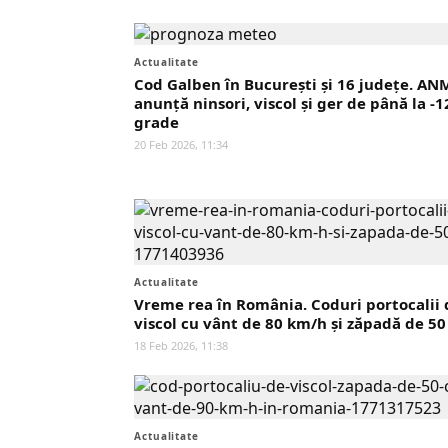
Actualitate
Cod Galben în București și 16 județe. AN
anunță ninsori, viscol și ger de până la -1
grade
20 Feb 2026, 11:34
Actualitate
Vreme rea în România. Coduri portocalii 
viscol cu vânt de 80 km/h și zăpadă de 5
18 Feb 2026, 11:38
Actualitate