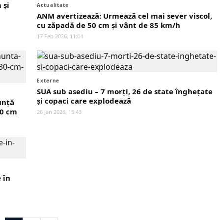
 și
Actualitate
ANM avertizează: Urmează cel mai sever viscol,
cu zăpadă de 50 cm și vânt de 85 km/h
17 Feb 2026, 11:04
Externe
SUA sub asediu – 7 morți, 26 de state înghețate
și copaci care explodează
unță
30 cm
26 Jan 2026, 15:43
 în