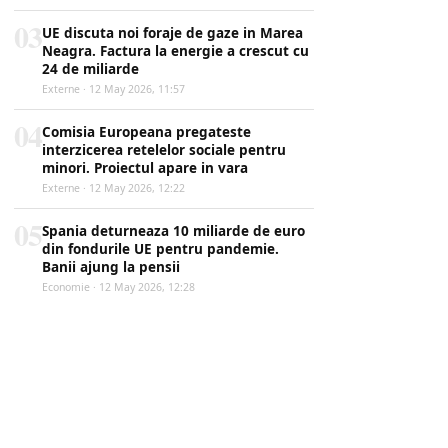
03
UE discuta noi foraje de gaze in Marea
Neagra. Factura la energie a crescut cu
24 de miliarde
Externe · 12 May 2026, 11:57
04
Comisia Europeana pregateste
interzicerea retelelor sociale pentru
minori. Proiectul apare in vara
Externe · 12 May 2026, 12:22
05
Spania deturneaza 10 miliarde de euro
din fondurile UE pentru pandemie.
Banii ajung la pensii
Economie · 12 May 2026, 12:28