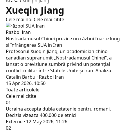
Acasă
›
Xueqin Jiang
Xueqin Jiang
Cele mai noi
Cele mai citite
Razboi Iran
Nostradamusul Chinei prezice un război foarte lung
și înfrângerea SUA în Iran
Profesorul Xueqin Jiang, un academician chino-
canadian supranumit „Nostradamusul Chinei”, a
lansat o previziune sumbră privind un potențial
conflict militar între Statele Unite și Iran. Analiza...
Catalin Barbu · Razboi Iran
15 Apr 2026, 10:50
Toate articolele
Cele mai citite
01
Ucraina accepta dubla cetatenie pentru romani.
Decizia vizeaza 400.000 de etnici
Externe · 12 May 2026, 11:26
02