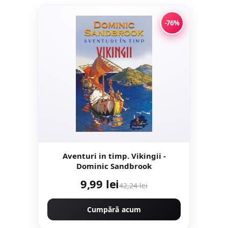
-76%
Aventuri in timp. Vikingii -
Dominic Sandbrook
9,99 lei
42,24 lei
Cumpără acum