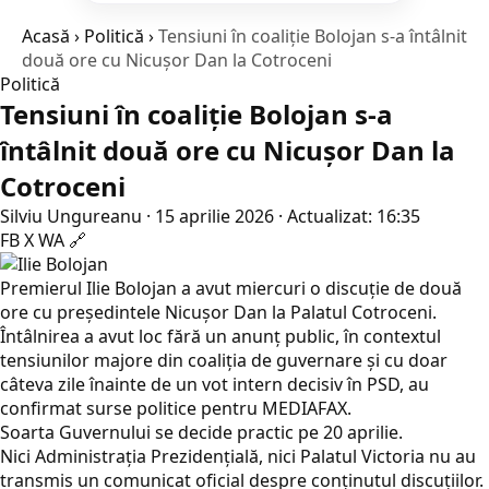
Acasă
›
Politică
›
Tensiuni în coaliție Bolojan s-a întâlnit
două ore cu Nicușor Dan la Cotroceni
Politică
Tensiuni în coaliție Bolojan s-a
întâlnit două ore cu Nicușor Dan la
Cotroceni
Silviu Ungureanu
·
15 aprilie 2026
·
Actualizat: 16:35
FB
X
WA
🔗
Premierul Ilie Bolojan a avut miercuri o discuție de două
ore cu președintele Nicușor Dan la Palatul Cotroceni.
Întâlnirea a avut loc fără un anunț public, în contextul
tensiunilor majore din coaliția de guvernare și cu doar
câteva zile înainte de un vot intern decisiv în PSD, au
confirmat surse politice pentru MEDIAFAX.
Soarta Guvernului se decide practic pe 20 aprilie.
Nici Administrația Prezidențială, nici Palatul Victoria nu au
transmis un comunicat oficial despre conținutul discuțiilor.