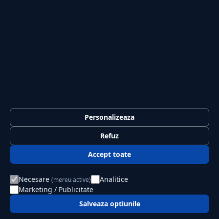
Legal
Termeni și condiții
Confidențialitate
Politica de cookies
GDPR
© 2026 Jurnalul Național. Toate drepturile rezervate.
Editat
de PSK Solution SRL
Personalizeaza
Refuz
Accept toate
Necesare
Analitice
(mereu active)
Marketing / Publicitate
Salveaza optiunile