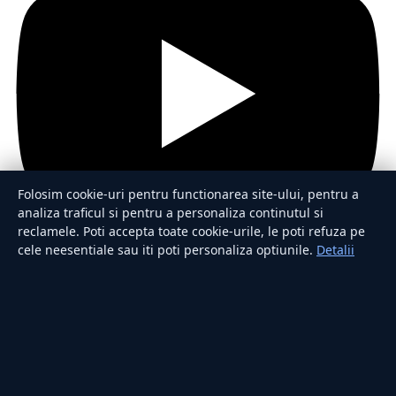
Folosim cookie-uri pentru functionarea site-ului, pentru a
analiza traficul si pentru a personaliza continutul si
reclamele. Poti accepta toate cookie-urile, le poti refuza pe
cele neesentiale sau iti poti personaliza optiunile.
Detalii
Secțiuni
Externe
Politică
Actualitate
Economie
Sănătate
Utile
Rubrici
Lifestyle
Publicitate
Investiții
Tech
Sport
Casă și Grădină
Publicația
Despre noi
Redacția
Contact
Publicitate