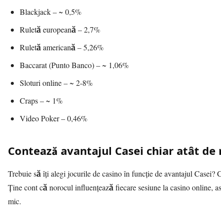
Blackjack – ~ 0,5%
Ruletă europeană – 2,7%
Ruletă americană – 5,26%
Baccarat (Punto Banco) – ~ 1,06%
Sloturi online – ~ 2-8%
Craps – ~ 1%
Video Poker – 0,46%
Contează avantajul Casei chiar atât de
Trebuie să îți alegi jocurile de casino în funcție de avantajul Case
Ține cont că norocul influențează fiecare sesiune la casino online, ast
mic.