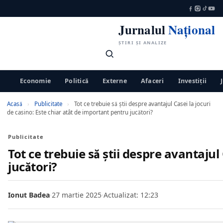
Jurnalul
Național
ȘTIRI ȘI ANALIZE
Economie
Politică
Externe
Afaceri
Investiții
Acasă
›
Publicitate
›
Tot ce trebuie să știi despre avantajul Casei la jocuri
de casino: Este chiar atât de important pentru jucători?
Publicitate
Tot ce trebuie să știi despre avantajul
jucători?
Ionut Badea
·
27 martie 2025
·
Actualizat: 12:23