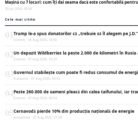
Mașină cu 7 locuri: cum îți dai seama dacă este confortabilă pentr
30 Jul 2026, 09:26
Cele mai citite
01
Trump le-a spus donatorilor că „trebuie să îl alegem pe J.D.”
Externe · 06 Aug 2026, 18:50
02
Un depozit Wildberries la peste 2.000 de kilometri în Rusia
Externe · 07 Aug 2026, 10:33
03
Guvernul stabilește cum poate fi redus consumul de energ
Economie · 07 Aug 2026, 09:53
04
Peste 260.000 de oameni pleacă din calea taifunului, iar tra
Externe · 07 Aug 2026, 08:54
05
Cernavodă pierde 10% din producția națională de energie
Actualitate · 07 Aug 2026, 07:39