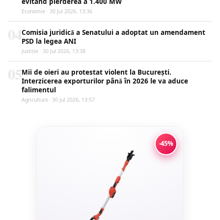
evitând pierderea a 1.400 MW
Economie · 30 Jul 2026, 13:36
04
Comisia juridică a Senatului a adoptat un amendament
PSD la legea ANI
Justiţie · 30 Jul 2026, 13:38
05
Mii de oieri au protestat violent la București.
Interzicerea exporturilor până în 2026 le va aduce
falimentul
Agricultură · 30 Jul 2026, 13:57
-45%