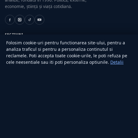
economie, știință și viață cotidiană.
SECȚIUNI
Folosim cookie-uri pentru functionarea site-ului, pentru a
Externe
analiza traficul si pentru a personaliza continutul si
Politică
reclamele. Poti accepta toate cookie-urile, le poti refuza pe
Actualitate
cele neesentiale sau iti poti personaliza optiunile.
Detalii
Economie
Sănătate
Utile
RUBRICI
Lifestyle
Publicitate
Investiții
Tech