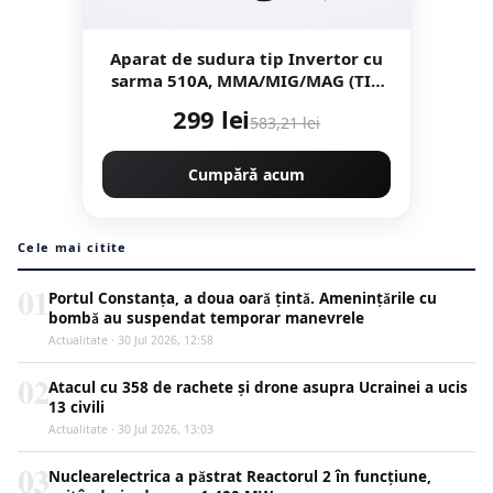
Aparat de sudura tip Invertor cu
sarma 510A, MMA/MIG/MAG (TIG
LIFT optional) *CABLU SUDURA
299 lei
583,21 lei
2M*, afisaj digital, ventilat, URAL
MASH IGBT TEHNOLOGY ULTRA
HYBRID
Cumpără acum
Cele mai citite
01
Portul Constanța, a doua oară țintă. Amenințările cu
bombă au suspendat temporar manevrele
Actualitate · 30 Jul 2026, 12:58
02
Atacul cu 358 de rachete și drone asupra Ucrainei a ucis
13 civili
Actualitate · 30 Jul 2026, 13:03
03
Nuclearelectrica a păstrat Reactorul 2 în funcțiune,