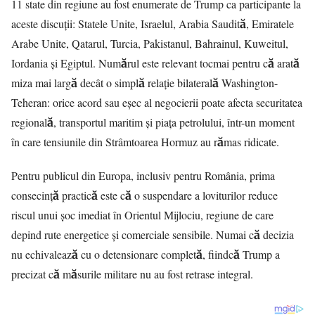
11 state din regiune au fost enumerate de Trump ca participante la
aceste discuții: Statele Unite, Israelul, Arabia Saudită,
Emiratele
Arabe Unite
, Qatarul, Turcia, Pakistanul, Bahrainul, Kuweitul,
Iordania și Egiptul. Numărul este relevant tocmai pentru că arată
miza mai largă decât o simplă relație bilaterală Washington-
Teheran: orice acord sau eșec al negocierii poate afecta securitatea
regională, transportul maritim și piața petrolului, într-un moment
în care tensiunile din Strâmtoarea Hormuz au rămas ridicate.
Pentru publicul din Europa, inclusiv pentru România, prima
consecință practică este că o suspendare a loviturilor reduce
riscul unui șoc imediat în Orientul Mijlociu, regiune de care
depind rute energetice și comerciale sensibile. Numai că decizia
nu echivalează cu o detensionare completă, fiindcă Trump a
precizat că măsurile militare nu au fost retrase integral.