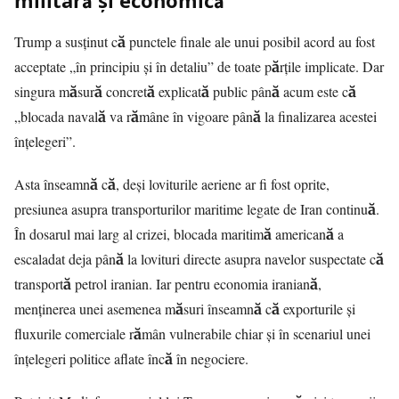
militară și economică
Trump a susținut că punctele finale ale unui posibil acord au fost
acceptate „în principiu și în detaliu” de toate părțile implicate. Dar
singura măsură concretă explicată public până acum este că
„blocada navală va rămâne în vigoare până la finalizarea acestei
înțelegeri”.
Asta înseamnă că, deși loviturile aeriene ar fi fost oprite,
presiunea asupra transporturilor maritime legate de Iran continuă.
În dosarul mai larg al crizei, blocada maritimă americană a
escaladat deja până la lovituri directe asupra navelor suspectate că
transportă petrol iranian. Iar pentru economia iraniană,
menținerea unei asemenea măsuri înseamnă că exporturile și
fluxurile comerciale rămân vulnerabile chiar și în scenariul unei
înțelegeri politice aflate încă în negociere.