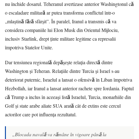
nu închide dosarul. Teheranul avertizase anterior Washingtonul că
o escaladare militară ar putea transforma conflictul într-o
„mlaștină fără sfârșit”. În paralel, Iranul a transmis că va
considera companiile lui Elon Musk din Orientul Mijlociu,
inclusiv Starlink, drept ținte militare legitime ca represalii
împotriva Statelor Unite.
Dar tensiunea regională depășește relația directă dintre
Washington și Teheran. Relațiile dintre Turcia și Israel s-au
deteriorat puternic, Israelul a lansat o ofensivă în Liban împotriva
Hezbollah, iar Iranul a lansat anterior rachete spre Iordania. Faptul
că Trump a inclus în aceeași listă Israelul, Turcia, monarhiile din
Golf și state arabe aliate SUA arată cât de extins este cercul
actorilor care pot influența rezultatul.
„Blocada navală va rămâne în vigoare până la