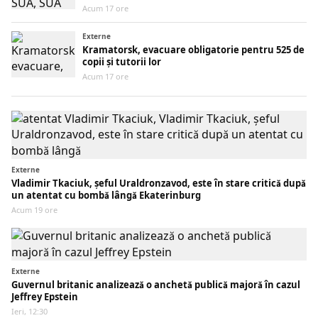
Acum 17 ore
Externe
Kramatorsk, evacuare obligatorie pentru 525 de
copii și tutorii lor
Acum 17 ore
Externe
Vladimir Tkaciuk, șeful Uraldronzavod, este în stare critică după
un atentat cu bombă lângă Ekaterinburg
Acum 19 ore
Externe
Guvernul britanic analizează o anchetă publică majoră în cazul
Jeffrey Epstein
Ieri, 12:30