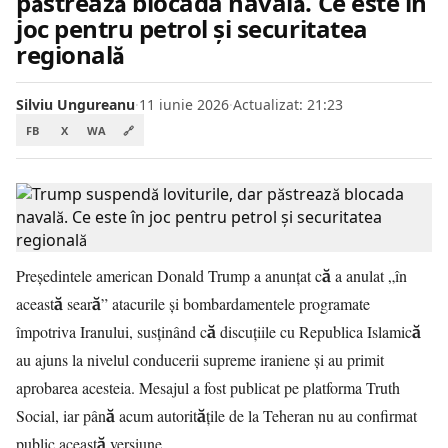
păstrează blocada navală. Ce este în
joc pentru petrol și securitatea
regională
Silviu Ungureanu
·
11 iunie 2026
·
Actualizat: 21:23
FB
X
WA
🔗
Președintele american Donald Trump a anunțat că a anulat „în
această seară” atacurile și bombardamentele programate
împotriva Iranului, susținând că discuțiile cu Republica Islamică
au ajuns la nivelul conducerii supreme iraniene și au primit
aprobarea acesteia. Mesajul a fost publicat pe platforma Truth
Social, iar până acum autoritățile de la Teheran nu au confirmat
public această versiune.