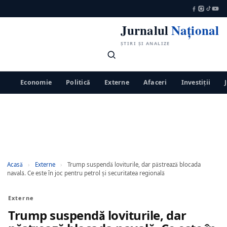
Jurnalul
Național
ȘTIRI ȘI ANALIZE
Economie
Politică
Externe
Afaceri
Investiții
Acasă
›
Externe
›
Trump suspendă loviturile, dar păstrează blocada
navală. Ce este în joc pentru petrol și securitatea regională
Externe
Trump suspendă loviturile, dar