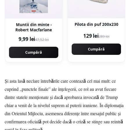
Pilota din puf 200x230
Muntii din minte -
Robert Macfarlane
129 lei
289 lei
9,99 lei
47,52 lei
Cumpără
Cumpără
Și asta lasă neclare întrebările care contează cel mai mult: ce
cuprind „punctele finale” ale înțelegerii, ce rol au avut fiecare
dintre statele menționate și dacă aprobarea invocată de Trump
chiar a venit de la nivelul suprem al puterii iraniene. În diplomația
din Orientul Mijlociu, asemenea diferențe între mesajul public și
confirmarea oficială pot decide dacă o criză se stinge sau reintră
rapid în faza militară.