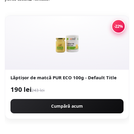
-22%
Lăptişor de matcă PUR ECO 100g - Default Title
190 lei
243 lei
Cumpără acum