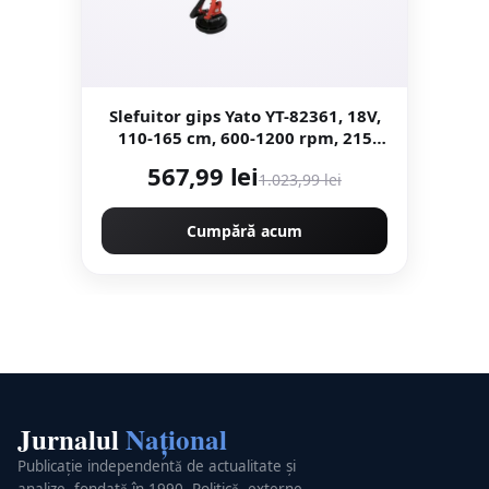
Slefuitor gips Yato YT-82361, 18V,
110-165 cm, 600-1200 rpm, 215
mm, set cu 6 discuri, fara
567,99 lei
1.023,99 lei
acumulator si incarcator
Cumpără acum
Jurnalul
Național
Publicație independentă de actualitate și
analize, fondată în 1990. Politică, externe,