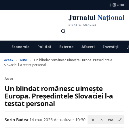
Jurnalul
Național
ȘTIRI ȘI ANALIZE
Economie
Politică
Externe
Afaceri
Investiții
Acasă
›
Auto
›
Un blindat românesc uimește Europa. Președintele
Slovaciei l-a testat personal
Auto
Un blindat românesc uimește
Europa. Președintele Slovaciei l-a
testat personal
Sorin Badea
·
14 mai 2026
·
Actualizat: 10:30
FB
X
WA
🔗