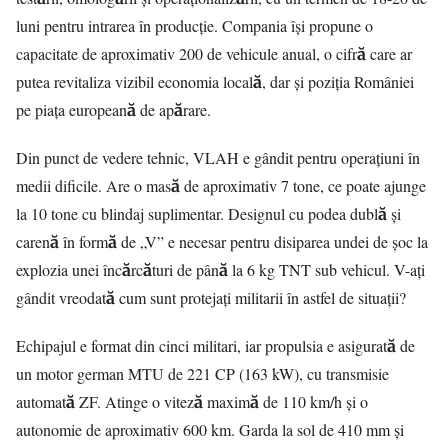
luni pentru intrarea în producție. Compania își propune o
capacitate de aproximativ 200 de vehicule anual, o cifră care ar
putea revitaliza vizibil economia locală, dar și poziția României
pe piața europeană de apărare.
Din punct de vedere tehnic, VLAH e gândit pentru operațiuni în
medii dificile. Are o masă de aproximativ 7 tone, ce poate ajunge
la 10 tone cu blindaj suplimentar. Designul cu podea dublă și
carenă în formă de „V” e necesar pentru disiparea undei de șoc la
explozia unei încărcături de până la 6 kg TNT sub vehicul. V-ați
gândit vreodată cum sunt protejați militarii în astfel de situații?
Echipajul e format din cinci militari, iar propulsia e asigurată de
un motor german MTU de 221 CP (163 kW), cu transmisie
automată ZF. Atinge o viteză maximă de 110 km/h și o
autonomie de aproximativ 600 km. Garda la sol de 410 mm și