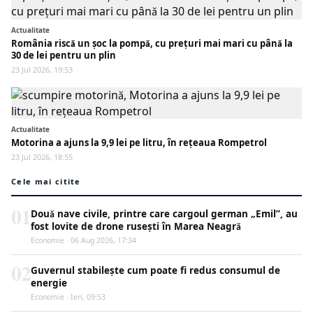
Actualitate
România riscă un șoc la pompă, cu prețuri mai mari cu până la
30 de lei pentru un plin
23 Jul 2026, 19:53
Actualitate
Motorina a ajuns la 9,9 lei pe litru, în rețeaua Rompetrol
23 Jul 2026, 18:55
Cele mai citite
01
Două nave civile, printre care cargoul german „Emil”, au
fost lovite de drone rusești în Marea Neagră
Economie · 06 Aug 2026, 17:34
02
Guvernul stabilește cum poate fi redus consumul de
energie
Economie · Ieri, 09:53