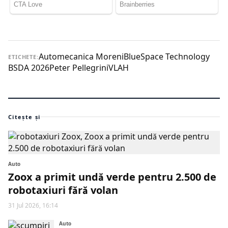
Automecanica Moreni
BlueSpace Technology
ETICHETE:
BSDA 2026
Peter Pellegrini
VLAH
Citește și
Auto
Zoox a primit undă verde pentru 2.500 de
robotaxiuri fără volan
31 Jul 2026, 16:14
Auto