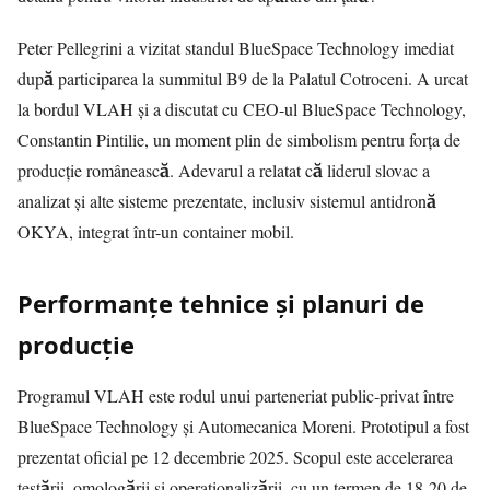
Peter Pellegrini a vizitat standul BlueSpace Technology imediat
după participarea la summitul B9 de la Palatul Cotroceni. A urcat
la bordul VLAH și a discutat cu CEO-ul BlueSpace Technology,
Constantin Pintilie, un moment plin de simbolism pentru forța de
producție românească.
Adevarul
a relatat că liderul slovac a
analizat și alte sisteme prezentate, inclusiv sistemul antidronă
OKYA, integrat într-un container mobil.
Performanțe tehnice și planuri de
producție
Programul VLAH este rodul unui parteneriat public-privat între
BlueSpace Technology și Automecanica Moreni. Prototipul a fost
prezentat oficial pe 12 decembrie 2025. Scopul este accelerarea
testării, omologării și operaționalizării, cu un termen de 18-20 de