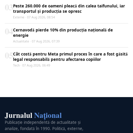
03
Peste 260.000 de oameni pleacă din calea taifunului, iar
transportul și producția se opresc
Externe · 07 Aug 2026, 08:54
04
Cernavodă pierde 10% din producția națională de
energie
Actualitate · 07 Aug 2026, 07:39
05
Cât costă pentru Meta primul proces în care a fost găsită
legal responsabilă pentru afectarea copiilor
Tech · 07 Aug 2026, 06:49
Jurnalul
Național
Publicație independentă de actualitate și
analize, fondată în 1990. Politică, externe,