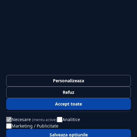
Sport
Casă și Grădină
PUBLICAȚIA
Despre noi
Redacția
Contact
Publicitate
LEGAL
Termeni și condiții
Personalizeaza
Confidențialitate
Refuz
Politica de cookies
Accept toate
GDPR
Necesare
Analitice
(mereu active)
Marketing / Publicitate
© 2026 Jurnalul Național. Toate drepturile rezervate.
Editat de PSK Solution SRL
Salveaza optiunile