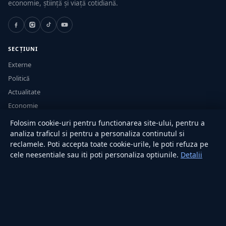
economie, știință și viață cotidiană.
SECȚIUNI
Externe
Politică
Actualitate
Economie
Sănătate
Folosim cookie-uri pentru functionarea site-ului, pentru a
Utile
analiza traficul si pentru a personaliza continutul si
reclamele. Poti accepta toate cookie-urile, le poti refuza pe
cele neesentiale sau iti poti personaliza optiunile.
Detalii
RUBRICI
Lifestyle
Publicitate
Investiții
Tech