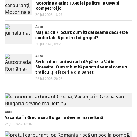
Motorina a atins 10,48 lei pe litru la OMV și
Rompetrol joi
30 Jul 2026, 18:27
Auto
Mașină cu 7 locuri: cum îți dai seama dacă este
confortabilă pentru tot grupul?
30 Jul 2026, 09:26
Auto
Serbia duce autostrada A9 până la Vatin-
Moravița. Cum schimbă punctul vamal comun
traficul și afacerile din Banat
25 Jul 2026, 20:26
Auto
Vacanța în Grecia sau Bulgaria devine mai ieftină
24 Jul 2026, 13:46