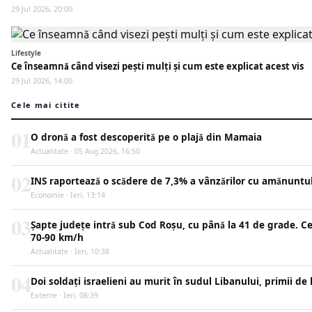
29 Jul 2026, 20:00
Lifestyle
Ce înseamnă când visezi pești mulți și cum este explicat acest vis
29 Jul 2026, 14:00
Cele mai citite
01
O dronă a fost descoperită pe o plajă din Mamaia
Actualitate · 05 Aug 2026, 16:50
02
INS raportează o scădere de 7,3% a vânzărilor cu amănuntul
Economie · Ieri, 13:14
03
Șapte județe intră sub Cod Roșu, cu până la 41 de grade. Ce 
70-90 km/h
Actualitate · Ieri, 10:38
04
Doi soldați israelieni au murit în sudul Libanului, primii de 
Externe · Ieri, 08:39