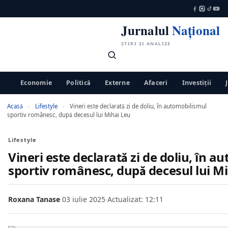
Jurnalul
Național
ȘTIRI ȘI ANALIZE
Economie
Politică
Externe
Afaceri
Investiții
Acasă
›
Lifestyle
›
Vineri este declarată zi de doliu, în automobilismul
sportiv românesc, după decesul lui Mihai Leu
Lifestyle
Vineri este declarată zi de doliu, în 
sportiv românesc, după decesul lui M
Roxana Tanase
·
03 iulie 2025
·
Actualizat: 12:11