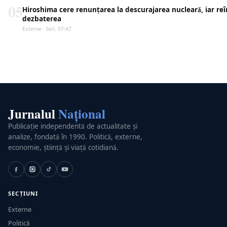
05
Hiroshima cere renunțarea la descurajarea nucleară, iar re
dezbaterea
Externe · Ieri, 07:47
Jurnalul
Național
Publicație independentă de actualitate și
analize, fondată în 1990. Politică, externe,
economie, știință și viață cotidiană.
SECȚIUNI
Externe
Politică