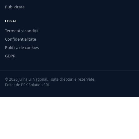
Publicitate
LEGAL
Termeni și condiții
Confidențialitate
Politica de cookies
GDPR
© 2026 Jurnalul Național. Toate drepturile rezervate.
Editat de PSK Solution SRL