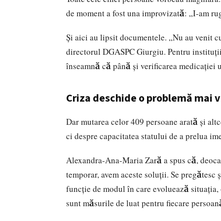
de moment a fost una improvizată: „I-am rug
Și aici au lipsit documentele. „Nu au venit 
directorul DGASPC Giurgiu. Pentru
instituți
înseamnă că până și verificarea medicației 
Criza deschide o problemă mai v
Dar mutarea celor 409 persoane arată și altc
ci despre capacitatea statului de a prelua im
Alexandra-Ana-Maria Zară a spus că, deocam
temporar, avem aceste soluții. Se pregătesc și
funcție de modul în care evoluează situația, 
sunt măsurile de luat pentru fiecare persoană