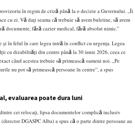
provizoriu în regim de criză până la o decizie a Guvernului. „Îi
ace cu ei. Vă dați seama că trebuie să avem buletine, să avem
fără documente, fără cazier medical, fără absolut nimic.”
 și în felul în care legea intră în conflict cu urgența. Legea
ii cu dizabilități din centre până la 30 iunie 2026, ceea ce
xact când acestea trebuie să primească oameni noi. „Pe
urile nu pot să primească persoane în centre”, a spus
cal, evaluarea poate dura luni
 dintre cei relocați, lipsa documentelor complică inclusiv
ea (director DGASPC Alba) a spus că o parte dintre persoane au