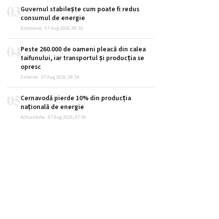
03
Guvernul stabilește cum poate fi redus
consumul de energie
Economie · 07 Aug 2026, 09:53
04
Peste 260.000 de oameni pleacă din calea
taifunului, iar transportul și producția se
opresc
Externe · 07 Aug 2026, 08:54
05
Cernavodă pierde 10% din producția
națională de energie
Actualitate · 07 Aug 2026, 07:39