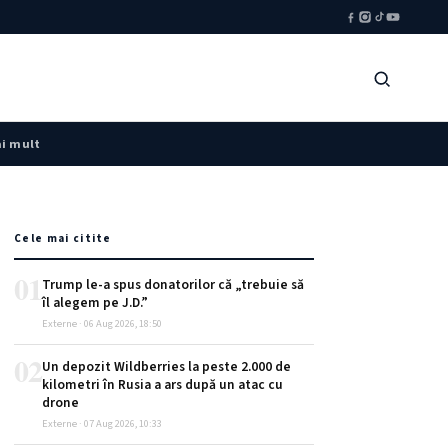
i mult
Cele mai citite
01
Trump le-a spus donatorilor că „trebuie să
îl alegem pe J.D.”
Externe · 06 Aug 2026, 18:50
02
Un depozit Wildberries la peste 2.000 de
kilometri în Rusia a ars după un atac cu
drone
Externe · 07 Aug 2026, 10:33