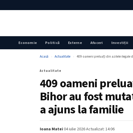
Economie
Politică
Externe
Afaceri
Investiții
Acasă
›
Actualitate
›
409 oameni preluați din azilele ilegale 
Actualitate
409 oameni preluați
Bihor au fost muta
a ajuns la familie
Ioana Matei
·
04 iulie 2026
·
Actualizat: 14:06