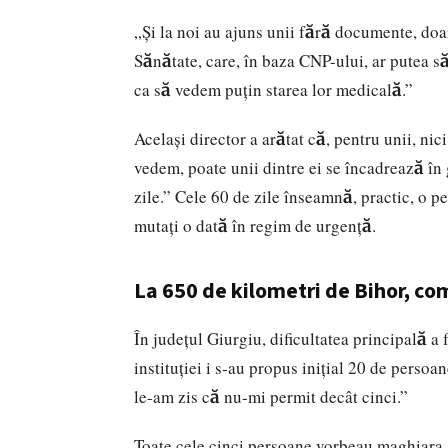
„Și la noi au ajuns unii fără documente, doa
Sănătate, care, în baza CNP-ului, ar putea s
ca să vedem puțin starea lor medicală.”
Același director a arătat că, pentru unii, nic
vedem, poate unii dintre ei se încadrează în
zile.” Cele 60 de zile înseamnă, practic, o 
mutați o dată în regim de urgență.
La 650 de kilometri de Bihor, co
În județul Giurgiu, dificultatea principală 
instituției i s-au propus inițial 20 de persoa
le-am zis că nu-mi permit decât cinci.”
Toate cele cinci persoane vorbeau maghiara. 