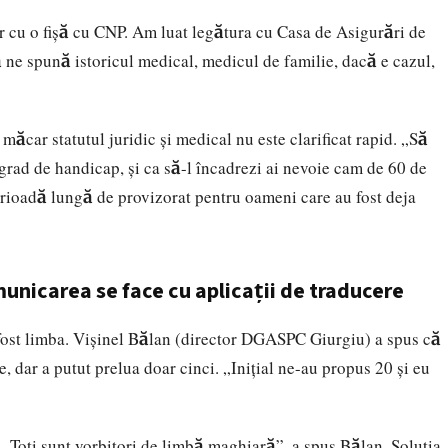
r cu o fișă cu CNP. Am luat legătura cu Casa de Asigurări de
ă ne spună istoricul medical, medicul de familie, dacă e cazul,
i măcar statutul juridic și medical nu este clarificat rapid. „Să
 grad de handicap, și ca să-l încadrezi ai nevoie cam de 60 de
perioadă lungă de provizorat pentru oameni care au fost deja
municarea se face cu aplicații de traducere
a fost limba. Vișinel Bălan (director DGASPC Giurgiu) a spus că
ne, dar a putut prelua doar cinci. „Inițial ne-au propus 20 și eu
„Toți sunt vorbitori de limbă maghiară”, a spus Bălan. Soluția