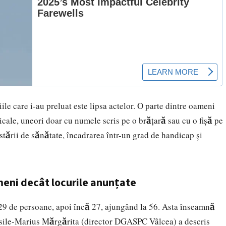
iile
care i-au preluat este lipsa actelor. O parte dintre oameni
ale, uneori doar cu numele scris pe o brățară sau cu o fișă pe
stării de sănătate, încadrarea într-un grad de handicap și
meni decât locurile anunțate
 29 de persoane, apoi încă 27, ajungând la 56. Asta înseamnă
sile-Marius Mărgărita (director DGASPC Vâlcea) a descris