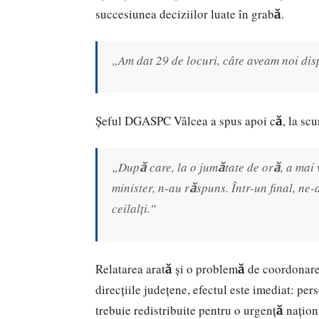
succesiunea deciziilor luate în grabă.
„Am dat 29 de locuri, câte aveam noi dis
Șeful DGASPC Vâlcea a spus apoi că, la scurt 
„După care, la o jumătate de oră, a mai v
minister, n-au răspuns. Într-un final, ne-
ceilalți.”
Relatarea arată și o problemă de coordonare în
direcțiile județene, efectul este imediat: per
trebuie redistribuite pentru o urgență națion