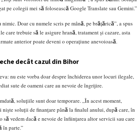
at pe colegii mei să folosească Google Translate sau Gemini.”
cu nimic. Doar cu numele scris pe mână, pe brățărică”, a spus
ile
care trebuie să le asigure hrană, tratament și cazare, asta
urmate anterior poate deveni o operațiune anevoioasă.
eche decât cazul din Bihor
eva: nu este vorba doar despre închiderea unor locuri ilegale,
ediat sute de oameni care au nevoie de îngrijire.
dată, soluțiile sunt doar temporare. „În acest moment,
 niște soluții de finanțare până la finalul anului, după care, în
o să vedem dacă e nevoie de înființarea altor servicii sau care
 în parte.”