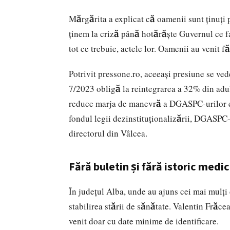
Mărgărita a explicat că oamenii sunt ținuți 
ținem la criză până hotărăște Guvernul ce f
tot ce trebuie, actele lor. Oamenii au venit 
Potrivit
pressone.ro
, aceeași presiune se vede
7/2023 obligă la reintegrarea a 32% din adulț
reduce marja de manevră a DGASPC-urilor e
fondul legii dezinstituționalizării, DGASPC-
directorul din Vâlcea.
Fără buletin și fără istoric medi
În județul Alba, unde au ajuns cei mai mulți
stabilirea stării de sănătate. Valentin Frăc
venit doar cu date minime de identificare.