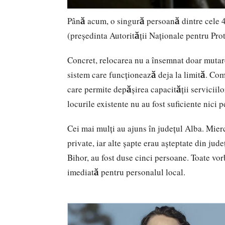
Până acum, o singură persoană dintre cele 4
(președinta Autorității Naționale pentru Prot
Concret, relocarea nu a însemnat doar mutarea
sistem care funcționează deja la limită. Com
care permite depășirea capacității serviciil
locurile existente nu au fost suficiente nici
Cei mai mulți au ajuns în județul Alba. Mierc
private, iar alte șapte erau așteptate din jud
Bihor, au fost duse cinci persoane. Toate v
imediată pentru personalul local.