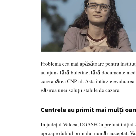
Problema cea mai apăsătoare pentru
instituț
au ajuns fără buletine, fără documente medic
care apărea CNP-ul. Asta întârzie evaluarea 
găsirea unei soluții stabile de cazare.
Centrele au primit mai mulți oa
În județul Vâlcea, DGASPC a preluat inițial
aproape dublul primului număr acceptat. Va