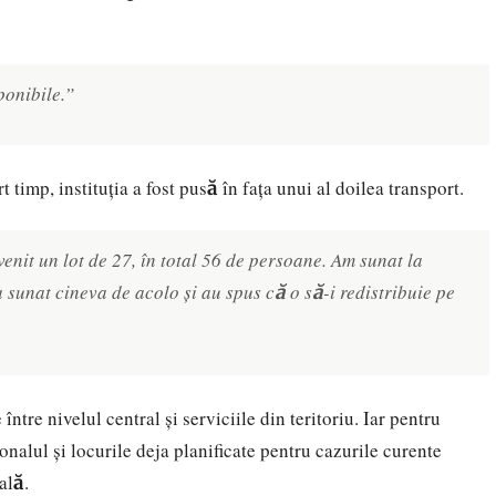
ponibile.”
timp, instituția a fost pusă în fața unui al doilea transport.
enit un lot de 27, în total 56 de persoane. Am sunat la
a sunat cineva de acolo și au spus că o să-i redistribuie pe
tre nivelul central și serviciile din teritoriu. Iar pentru
sonalul și locurile deja planificate pentru cazurile curente
ală.