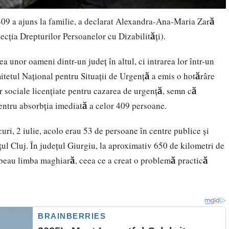
09 a ajuns la familie, a declarat Alexandra-Ana-Maria Zară
ecția Drepturilor Persoanelor cu Dizabilități).
 unor oameni dintr-un județ în altul, ci intrarea lor într-un
itetul Național pentru Situații de Urgență a emis o hotărâre
or sociale licențiate pentru cazarea de urgență, semn că
 pentru absorbția imediată a celor 409 persoane.
uri, 2 iulie, acolo erau 53 de persoane în centre publice și
ețul Cluj. În județul Giurgiu, la aproximativ 650 de kilometri de
orbeau limba maghiară, ceea ce a creat o problemă practică