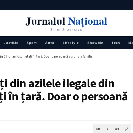
Jurnalul
Național
ȘTIRI ȘI ANALIZE
Justiţie
Sport
Auto
Lifestyle
Showbiz
Tech
Ma
din Bihor au fost mutați în țară. Doar o persoană a ajuns la familie
 din azilele ilegale din
ți în țară. Doar o persoană
FB
X
WA
🔗