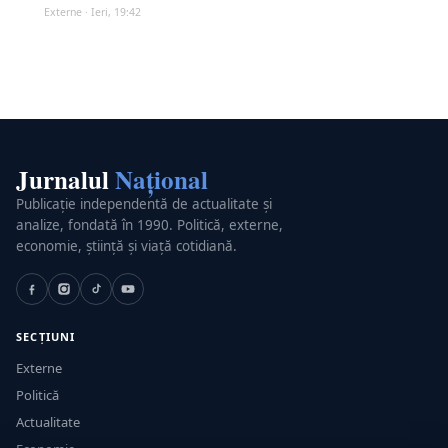
Externe · Ieri, 19:42
Jurnalul
Național
Publicație independentă de actualitate și
analize, fondată în 1990. Politică, externe,
economie, știință și viață cotidiană.
SECȚIUNI
Externe
Politică
Actualitate