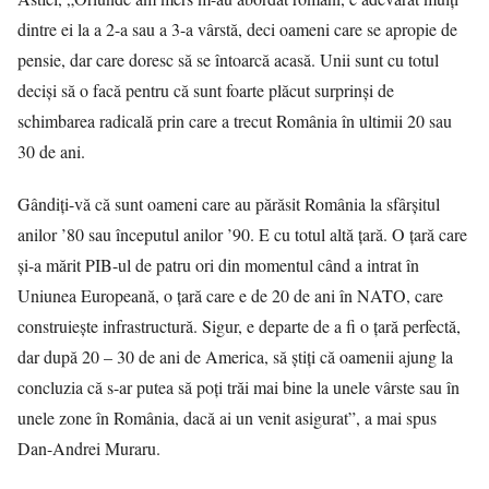
dintre ei la a 2-a sau a 3-a vârstă, deci oameni care se apropie de
pensie, dar care doresc să se întoarcă acasă. Unii sunt cu totul
decişi să o facă pentru că sunt foarte plăcut surprinşi de
schimbarea radicală prin care a trecut România în ultimii 20 sau
30 de ani.
Gândiţi-vă că sunt oameni care au părăsit România la sfârşitul
anilor ’80 sau începutul anilor ’90. E cu totul altă ţară. O ţară care
şi-a mărit PIB-ul de patru ori din momentul când a intrat în
Uniunea Europeană, o ţară care e de 20 de ani în NATO, care
construieşte infrastructură. Sigur, e departe de a fi o ţară perfectă,
dar după 20 – 30 de ani de America, să ştiţi că oamenii ajung la
concluzia că s-ar putea să poţi trăi mai bine la unele vârste sau în
unele zone în România, dacă ai un venit asigurat”, a mai spus
Dan-Andrei Muraru.