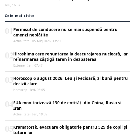
Ieri, 16:37
Cele mai citite
01
Permisul de conducere nu se mai suspendă pentru
amenzi neplătite
Actualitate · 05 Aug 2026, 13:20
02
Hiroshima cere renunțarea la descurajarea nucleară, iar
reînarmarea câștigă teren în dezbaterea
Externe · Ieri, 07:47
03
Horoscop 6 august 2026. Leu și Fecioară, zi bună pentru
decizii clare
Horoscop · Ieri, 05:05
04
SUA monitorizează 130 de entități din China, Rusia și
Iran
Actualitate · Ieri, 19:59
05
Kramatorsk, evacuare obligatorie pentru 525 de copii și
tutorii lor