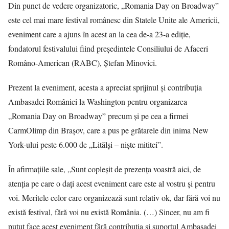
Din punct de vedere organizatoric, „Romania Day on Broadway”
este cel mai mare festival românesc din Statele Unite ale Americii,
eveniment care a ajuns în acest an la cea de-a 23-a ediţie,
fondatorul festivalului fiind preşedintele Consiliului de Afaceri
Româno-American (RABC), Ştefan Minovici.
Prezent la eveniment, acesta a apreciat sprijinul şi contribuţia
Ambasadei României la Washington pentru organizarea
„Romania Day on Broadway” precum şi pe cea a firmei
CarmOlimp din Braşov, care a pus pe grătarele din inima New
York-ului peste 6.000 de „Litălşi – nişte mititei”.
În afirmaţiile sale, „Sunt copleşit de prezenţa voastră aici, de
atenţia pe care o daţi acest eveniment care este al vostru şi pentru
voi. Meritele celor care organizează sunt relativ ok, dar fără voi nu
există festival, fără voi nu există România. (…) Sincer, nu am fi
putut face acest eveniment fără contribuţia şi suportul Ambasadei