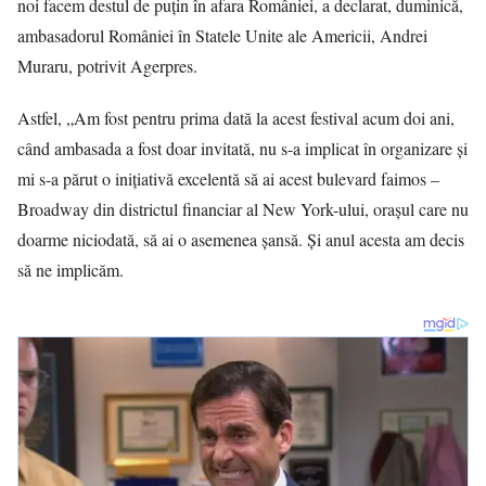
noi facem destul de puţin în afara României, a declarat, duminică,
ambasadorul României în Statele Unite ale Americii, Andrei
Muraru, potrivit Agerpres.
Astfel, „Am fost pentru prima dată la acest festival acum doi ani,
când ambasada a fost doar invitată, nu s-a implicat în organizare şi
mi s-a părut o iniţiativă excelentă să ai acest bulevard faimos –
Broadway din districtul financiar al New York-ului, oraşul care nu
doarme niciodată, să ai o asemenea şansă. Şi anul acesta am decis
să ne implicăm.