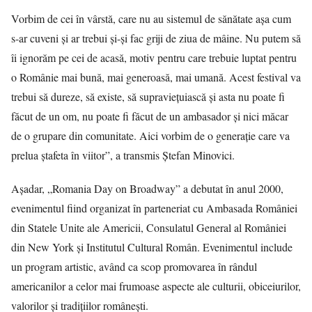
Vorbim de cei în vârstă, care nu au sistemul de sănătate aşa cum
s-ar cuveni şi ar trebui şi-şi fac griji de ziua de mâine. Nu putem să
îi ignorăm pe cei de acasă, motiv pentru care trebuie luptat pentru
o Românie mai bună, mai generoasă, mai umană. Acest festival va
trebui să dureze, să existe, să supravieţuiască şi asta nu poate fi
făcut de un om, nu poate fi făcut de un ambasador şi nici măcar
de o grupare din comunitate. Aici vorbim de o generaţie care va
prelua ştafeta în viitor”, a transmis Ştefan Minovici.
Aşadar, „Romania Day on Broadway” a debutat în anul 2000,
evenimentul fiind organizat în parteneriat cu Ambasada României
din Statele Unite ale Americii, Consulatul General al României
din New York şi Institutul Cultural Român. Evenimentul include
un program artistic, având ca scop promovarea în rândul
americanilor a celor mai frumoase aspecte ale culturii, obiceiurilor,
valorilor şi tradiţiilor româneşti.