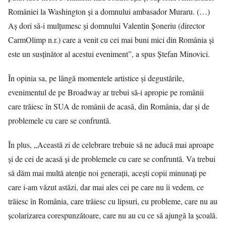
României la Washington şi a domnului ambasador Muraru. (…)
Aş dori să-i mulţumesc şi domnului Valentin Şoneriu (director
CarmOlimp n.r.) care a venit cu cei mai buni mici din România şi
este un susţinător al acestui eveniment”, a spus Ştefan Minovici.
În opinia sa, pe lângă momentele artistice şi degustările,
evenimentul de pe Broadway ar trebui să-i apropie pe românii
care trăiesc în SUA de românii de acasă, din România, dar şi de
problemele cu care se confruntă.
În plus, „Această zi de celebrare trebuie să ne aducă mai aproape
şi de cei de acasă şi de problemele cu care se confruntă. Va trebui
să dăm mai multă atenţie noi generaţii, aceşti copii minunaţi pe
care i-am văzut astăzi, dar mai ales cei pe care nu îi vedem, ce
trăiesc în România, care trăiesc cu lipsuri, cu probleme, care nu au
şcolarizarea corespunzătoare, care nu au cu ce să ajungă la şcoală.