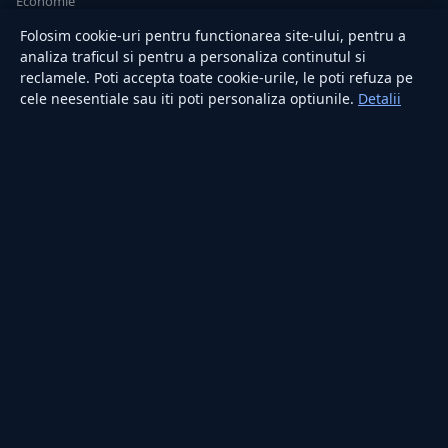
Economie
Sănătate
Folosim cookie-uri pentru functionarea site-ului, pentru a
Utile
analiza traficul si pentru a personaliza continutul si
reclamele. Poti accepta toate cookie-urile, le poti refuza pe
cele neesentiale sau iti poti personaliza optiunile.
Detalii
RUBRICI
Lifestyle
Publicitate
Investiții
Tech
Sport
Casă și Grădină
PUBLICAȚIA
Despre noi
Redacția
Contact
Publicitate