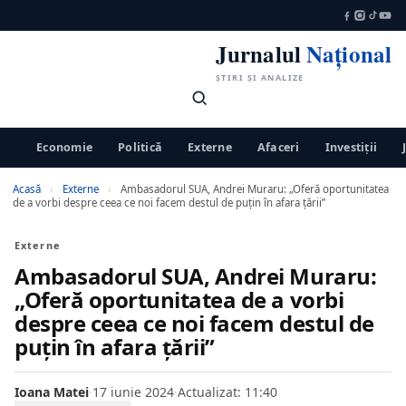
Jurnalul
Național
ȘTIRI ȘI ANALIZE
Economie
Politică
Externe
Afaceri
Investiții
Acasă
›
Externe
›
Ambasadorul SUA, Andrei Muraru: „Oferă oportunitatea
de a vorbi despre ceea ce noi facem destul de puţin în afara țării”
Externe
Ambasadorul SUA, Andrei Muraru:
„Oferă oportunitatea de a vorbi
despre ceea ce noi facem destul de
puţin în afara țării”
Ioana Matei
·
17 iunie 2024
·
Actualizat: 11:40