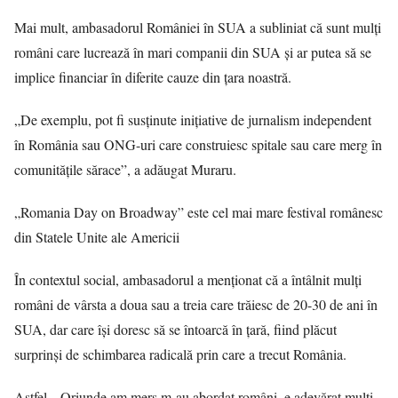
Mai mult, ambasadorul României în SUA a subliniat că sunt mulţi
români care lucrează în mari companii din SUA şi ar putea să se
implice financiar în diferite cauze din ţara noastră.
„De exemplu, pot fi susţinute iniţiative de jurnalism independent
în România sau ONG-uri care construiesc spitale sau care merg în
comunităţile sărace”, a adăugat Muraru.
„Romania Day on Broadway” este cel mai mare festival românesc
din Statele Unite ale Americii
În contextul social, ambasadorul a menţionat că a întâlnit mulţi
români de vârsta a doua sau a treia care trăiesc de 20-30 de ani în
SUA, dar care îşi doresc să se întoarcă în ţară, fiind plăcut
surprinşi de schimbarea radicală prin care a trecut România.
Astfel, „Oriunde am mers m-au abordat români, e adevărat mulţi