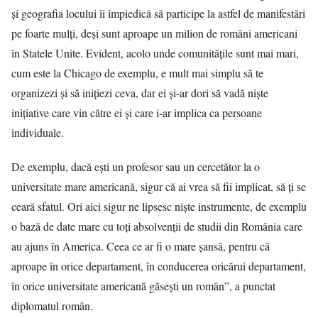
şi geografia locului îi împiedică să participe la astfel de manifestări
pe foarte mulţi, deşi sunt aproape un milion de români americani
în Statele Unite. Evident, acolo unde comunităţile sunt mai mari,
cum este la Chicago de exemplu, e mult mai simplu să te
organizezi şi să iniţiezi ceva, dar ei şi-ar dori să vadă nişte
iniţiative care vin către ei şi care i-ar implica ca persoane
individuale.
De exemplu, dacă eşti un profesor sau un cercetător la o
universitate mare americană, sigur că ai vrea să fii implicat, să ţi se
ceară sfatul. Ori aici sigur ne lipsesc nişte instrumente, de exemplu
o bază de date mare cu toţi absolvenţii de studii din România care
au ajuns în America. Ceea ce ar fi o mare şansă, pentru că
aproape în orice departament, în conducerea oricărui departament,
în orice universitate americană găseşti un român”, a punctat
diplomatul român.