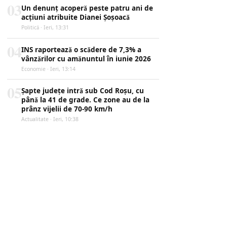
03
Un denunț acoperă peste patru ani de
acțiuni atribuite Dianei Șoșoacă
Politică · Ieri, 13:31
04
INS raportează o scădere de 7,3% a
vânzărilor cu amănuntul în iunie 2026
Economie · Ieri, 13:14
05
Șapte județe intră sub Cod Roșu, cu
până la 41 de grade. Ce zone au de la
prânz vijelii de 70-90 km/h
Actualitate · Ieri, 10:38