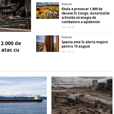
Externe
Ebola a provocat 1.800 de
decese în Congo. Autoritățile
schimbă strategia de
combatere a epidemiei
Ieri, 00:08
Externe
 2.000 de
Spania este în alertă majoră
pentru 15 august
 atac cu
Ieri, 19:11