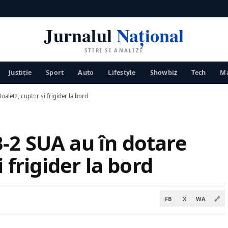
Jurnalul
Național
ȘTIRI ȘI ANALIZE
Justiţie
Sport
Auto
Lifestyle
Showbiz
Tech
Ma
aletă, cuptor și frigider la bord
-2 SUA au în dotare
i frigider la bord
FB
X
WA
🔗