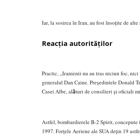
Iar, la sosirea în Iran, au fost însoțite de al
Reacția autorităților
Practic, „Iranienii nu au tras niciun foc, nic
generalul Dan Caine. Președintele Donald Tr
Casei Albe, alături de consilieri și oficiali mi
Astfel, bombardierele B-2 Spirit, concepute in
1997. Forțele Aeriene ale SUA dețin 19 astfel