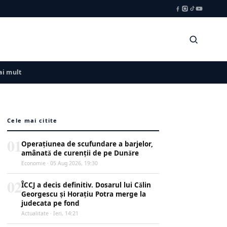
i mult
Cele mai citite
01
Operațiunea de scufundare a barjelor,
amânată de curenții de pe Dunăre
Economie · 05 Aug 2026, 19:30
02
ÎCCJ a decis definitiv. Dosarul lui Călin
Georgescu și Horațiu Potra merge la
judecata pe fond
Actualitate · Ieri, 14:21