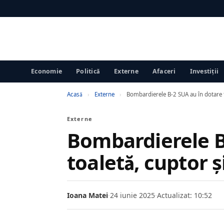
Economie
Politică
Externe
Afaceri
Investiții
Acasă
›
Externe
›
Bombardierele B-2 SUA au în dotare to
Externe
Bombardierele B
toaletă, cuptor ș
Ioana Matei
·
24 iunie 2025
·
Actualizat: 10:52