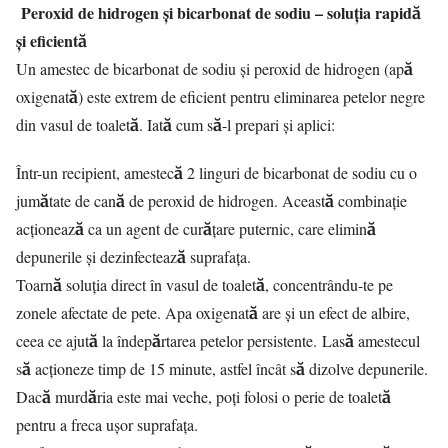
Peroxid de hidrogen și bicarbonat de sodiu – soluția rapidă
și eficientă
Un amestec de bicarbonat de sodiu și peroxid de hidrogen (apă
oxigenată) este extrem de eficient pentru eliminarea petelor negre
din vasul de toaletă. Iată cum să-l prepari și aplici:
Într-un recipient, amestecă 2 linguri de bicarbonat de sodiu cu o
jumătate de cană de peroxid de hidrogen. Această combinație
acționează ca un agent de curățare puternic, care elimină
depunerile și dezinfectează suprafața.
Toarnă soluția direct în vasul de toaletă, concentrându-te pe
zonele afectate de pete. Apa oxigenată are și un efect de albire,
ceea ce ajută la îndepărtarea petelor persistente. Lasă amestecul
să acționeze timp de 15 minute, astfel încât să dizolve depunerile.
Dacă murdăria este mai veche, poți folosi o perie de toaletă
pentru a freca ușor suprafața.