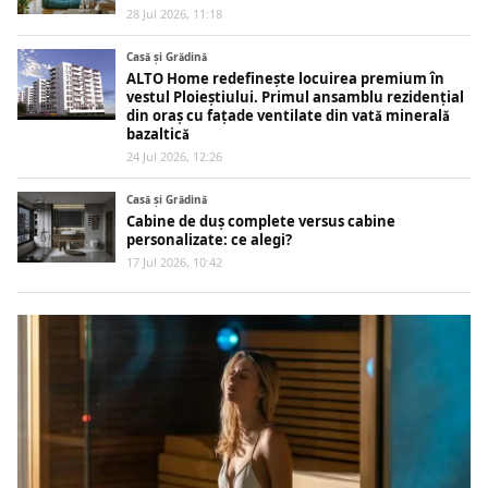
28 Jul 2026, 11:18
Casă și Grădină
ALTO Home redefinește locuirea premium în
vestul Ploieștiului. Primul ansamblu rezidențial
din oraș cu fațade ventilate din vată minerală
bazaltică
24 Jul 2026, 12:26
Casă și Grădină
Cabine de duș complete versus cabine
personalizate: ce alegi?
17 Jul 2026, 10:42