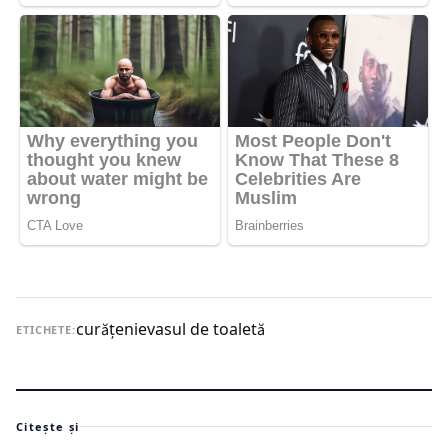
curăţenie
vasul de toaletă
ETICHETE:
Citește și