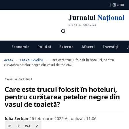
Jurnalul
Național
ȘTIRI ȘI ANALIZE
Economie
Politică
Externe
Afaceri
Investiții
Acasă
›
Casă și Grădină
›
Care este trucul folosit în hoteluri, pentru
curăţarea petelor negre din vasul de toaletă?
Casă și Grădină
Care este trucul folosit în hoteluri,
pentru curăţarea petelor negre din
vasul de toaletă?
Iulia Serban
·
26 februarie 2025
·
Actualizat: 11:06
FB
X
WA
🔗