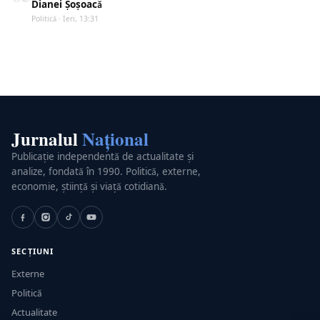
Dianei Șoșoacă
Politică · Ieri, 13:31
Jurnalul
Național
Publicație independentă de actualitate și
analize, fondată în 1990. Politică, externe,
economie, știință și viață cotidiană.
SECȚIUNI
Externe
Politică
Actualitate