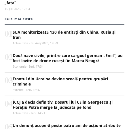
„fața”
15 Jul 2026, 17:04
Cele mai citite
01
SUA monitorizează 130 de entități din China, Rusia și
Iran
Actualitate · 05 Aug 2026, 19:59
02
Două nave civile, printre care cargoul german „Emil”, au
fost lovite de drone rusești în Marea Neagră
Economie · Ieri, 17:34
03
Frontul din Ucraina devine școală pentru grupări
criminale
Externe · Ieri, 16:37
04
ÎCCJ a decis definitiv. Dosarul lui Călin Georgescu și
Horațiu Potra merge la judecata pe fond
Actualitate · Ieri, 14:21
05
Un denunț acoperă peste patru ani de acțiuni atribuite