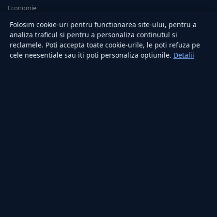
Economie
Sănătate
Folosim cookie-uri pentru functionarea site-ului, pentru a
Utile
analiza traficul si pentru a personaliza continutul si
reclamele. Poti accepta toate cookie-urile, le poti refuza pe
cele neesentiale sau iti poti personaliza optiunile.
Detalii
RUBRICI
Lifestyle
Publicitate
Investiții
Tech
Sport
Casă și Grădină
PUBLICAȚIA
Despre noi
Redacția
Contact
Publicitate