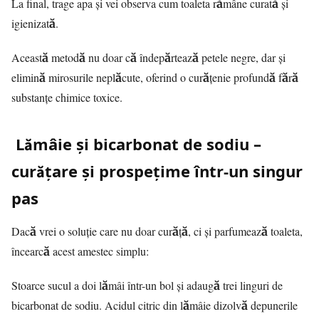
La final, trage apa și vei observa cum toaleta rămâne curată și
igienizată.
Această metodă nu doar că îndepărtează petele negre, dar și
elimină mirosurile neplăcute, oferind o curățenie profundă fără
substanțe chimice toxice.
Lămâie și bicarbonat de sodiu –
curățare și prospețime într-un singur
pas
Dacă vrei o soluție care nu doar curăță, ci și parfumează toaleta,
încearcă acest amestec simplu:
Stoarce sucul a doi lămâi într-un bol și adaugă trei linguri de
bicarbonat de sodiu. Acidul citric din lămâie dizolvă depunerile