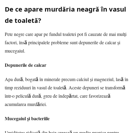
De ce apare murdăria neagră în vasul
de toaletă?
Pete negre care apar pe fundul toaletei pot fi cauzate de mai mulți
factori, însă principalele probleme sunt depunerile de calcar și
mucegaiul.
Depunerile de calcar
Apa dură, bogată în minerale precum calciul și magneziul, lasă în
timp reziduuri în vasul de toaletă. Aceste depuneri se transformă
într-o peliculă dură, greu de îndepărtat, care favorizează
acumularea murdăriei.
Mucegaiul și bacteriile
Umiditatea ridicată din baie creează un mediu propice pentru