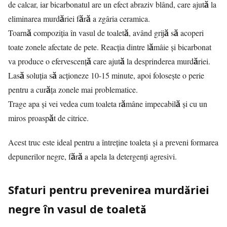
de calcar, iar bicarbonatul are un efect abraziv blând, care ajută la
eliminarea murdăriei fără a zgâria ceramica.
Toarnă compoziția în vasul de toaletă, având grijă să acoperi
toate zonele afectate de pete. Reacția dintre lămâie și bicarbonat
va produce o efervescență care ajută la desprinderea murdăriei.
Lasă soluția să acționeze 10-15 minute, apoi folosește o perie
pentru a curăța zonele mai problematice.
Trage apa și vei vedea cum toaleta rămâne impecabilă și cu un
miros proaspăt de citrice.
Acest truc este ideal pentru a întreține toaleta și a preveni formarea
depunerilor negre, fără a apela la detergenți agresivi.
Sfaturi pentru prevenirea murdăriei
negre în vasul de toaletă