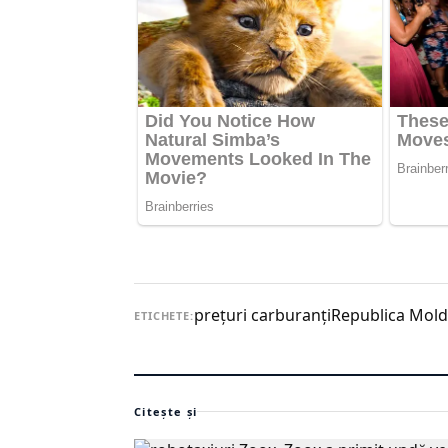
preţuri carburanţi
Republica Mol
ETICHETE:
Citește și