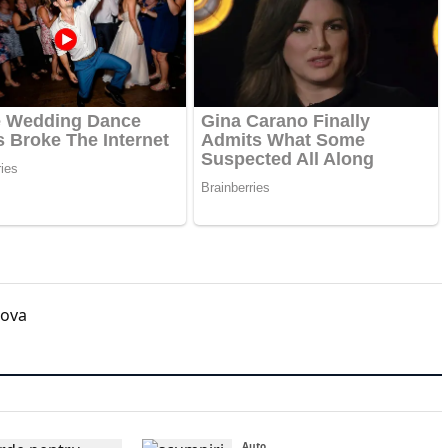
dova
Auto