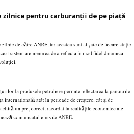
 zilnice pentru carburanții de pe piață
 zilnic de către ANRE, iar acestea sunt afișate de fiecare stație
acest sistem are menirea de a reflecta în mod fidel dinamica
voluției.
țurilor la produsele petroliere permite reflectarea la panourile
ța internațională atât în perioade de creștere, cât și de
 achită un preț corect, racordat la realitățile economice ale
ționează comunicatul emis de ANRE.