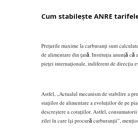
Cum stabilește ANRE tarifele
Prețurile maxime la carburanți sunt calculate
de alimentare din țară. Instituția anunță că 
pieței internaționale, indiferent de direcția e
Astfel, „Actualul mecanism de stabilire a pre
stațiilor de alimentare a evoluțiilor de pe pia
descreștere a cotațiilor. Astfel, consumatorii
zilei în care își procură carburanții”, men