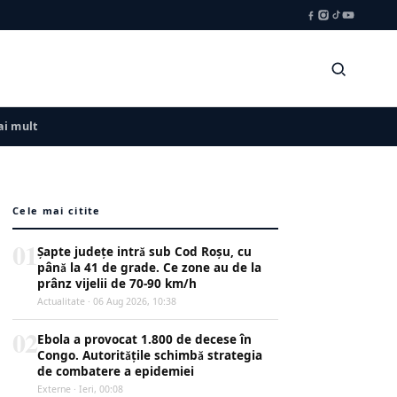
i mult
Cele mai citite
01
Șapte județe intră sub Cod Roșu, cu
până la 41 de grade. Ce zone au de la
prânz vijelii de 70-90 km/h
Actualitate · 06 Aug 2026, 10:38
02
Ebola a provocat 1.800 de decese în
Congo. Autoritățile schimbă strategia
de combatere a epidemiei
Externe · Ieri, 00:08