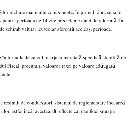
felor include mai multe componente. În primul rând, se ia în
s pentru perioada de 14 zile precedente datei de referință. În
l de schimb valutar leu/dolar aferentă aceleași perioade.
în formula de calcul: marja comercială specifică stabilită de
odul Fiscal, precum și valoarea taxei pe valoare adăugată
dente.
te resimțit de conducători, sistemul de reglementare încearcă
lor, astfel încât acestea să reflecte cât mai fidel situația