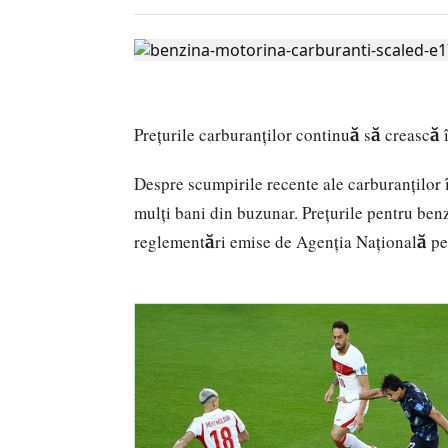
Prețurile carburanților continuă să creasc
Despre scumpirile recente ale carburanților 
mulți bani din buzunar. Prețurile pentru be
reglementări emise de Agenția Națională p