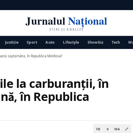
Jurnalul
Național
ȘTIRI ȘI ANALIZE
Justiţie
Sport
Auto
Lifestyle
Showbiz
Tech
Ma
această săptămână, în Republica Moldova?
le la carburanții, în
nă, în Republica
FB
X
WA
🔗