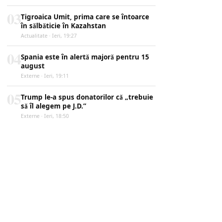
03
Tigroaica Umit, prima care se întoarce
în sălbăticie în Kazahstan
Actualitate · Ieri, 19:27
04
Spania este în alertă majoră pentru 15
august
Externe · Ieri, 19:11
05
Trump le-a spus donatorilor că „trebuie
să îl alegem pe J.D.”
Externe · Ieri, 18:50