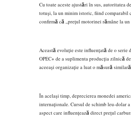
Cu toate aceste ajustări în sus, autoritatea
totuși, la un minim istoric, fiind comparabi
confirmă că „prețul motorinei rămâne la un mi
Această evoluție este influențată de o serie 
OPEC+ de a suplimenta producția zilnică de p
aceeași organizație a luat o măsură similară
În același timp, deprecierea monedei america
internaționale. Cursul de schimb leu-dolar 
aspect care influențează direct prețul carbur