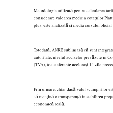
Metodologia utilizată pentru calcularea tari
considerare valoarea medie a cotațiilor Platt
plus, este analizată și media cursului oficia
Totodată, ANRE subliniază că sunt integrate 
autoritate, nivelul accizelor prevăzute în C
(TVA), toate aferente acelorași 14 zile prece
Prin urmare, chiar dacă valul scumpirilor es
să mențină o transparență în stabilirea prețuri
economică reală.