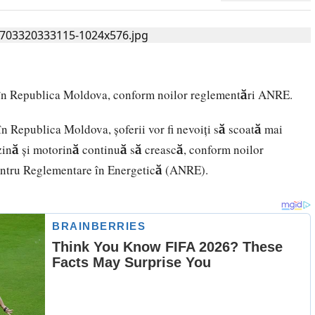
ă în Republica Moldova, conform noilor reglementări ANRE.
în Republica Moldova, șoferii vor fi nevoiți să scoată mai
nzină și motorină continuă să crească, conform noilor
entru Reglementare în Energetică (ANRE).