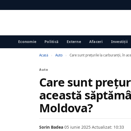
Economie
Politică
Externe
Afaceri
Investiții
Acasă
›
Auto
›
Care sunt prețurile la carburanții, în 
Auto
Care sunt prețuri
această săptămâ
Moldova?
Sorin Badea
·
05 iunie 2025
·
Actualizat: 10:33