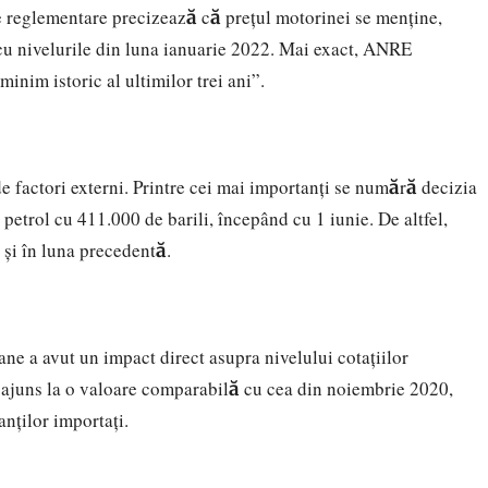
 de reglementare precizează că prețul motorinei se menține,
l cu nivelurile din luna ianuarie 2022. Mai exact, ANRE
nim istoric al ultimilor trei ani”.
de factori externi. Printre cei mai importanți se numără decizia
etrol cu 411.000 de barili, începând cu 1 iunie. De altfel,
 și în luna precedentă.
ne a avut un impact direct asupra nivelului cotațiilor
a ajuns la o valoare comparabilă cu cea din noiembrie 2020,
anților importați.