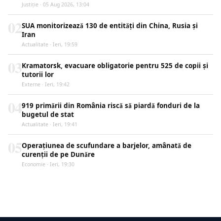
Justiţie · 05 Aug 2026, 13:04
02
SUA monitorizează 130 de entități din China, Rusia și
Iran
Actualitate · Ieri, 19:59
03
Kramatorsk, evacuare obligatorie pentru 525 de copii și
tutorii lor
Externe · Ieri, 19:42
04
919 primării din România riscă să piardă fonduri de la
bugetul de stat
Actualitate · Ieri, 19:41
05
Operațiunea de scufundare a barjelor, amânată de
curenții de pe Dunăre
Economie · Ieri, 19:30