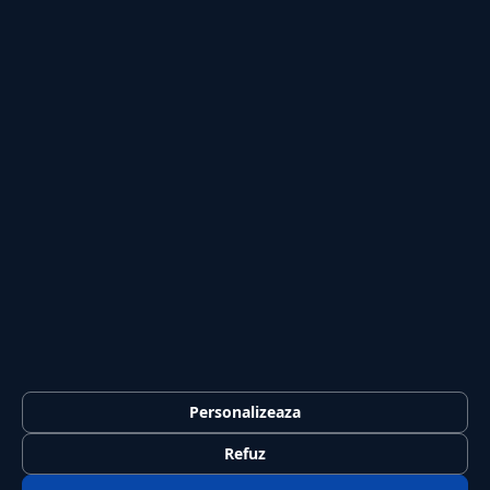
Lifestyle
Publicitate
Investiții
Tech
Sport
Casă și Grădină
PUBLICAȚIA
Despre noi
Redacția
Contact
Publicitate
LEGAL
Termeni și condiții
Personalizeaza
Confidențialitate
Refuz
Politica de cookies