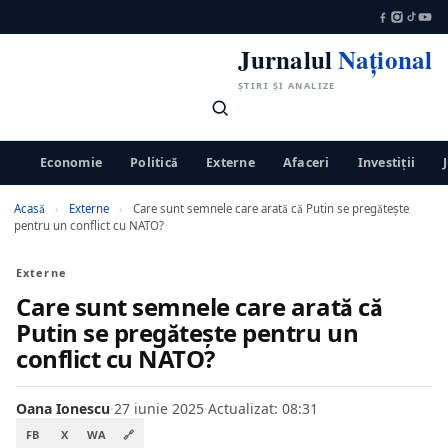
Jurnalul
Național
ȘTIRI ȘI ANALIZE
Economie
Politică
Externe
Afaceri
Investiții
Acasă
›
Externe
›
Care sunt semnele care arată că Putin se pregătește
pentru un conflict cu NATO?
Externe
Care sunt semnele care arată că
Putin se pregătește pentru un
conflict cu NATO?
Oana Ionescu
·
27 iunie 2025
·
Actualizat: 08:31
FB
X
WA
🔗