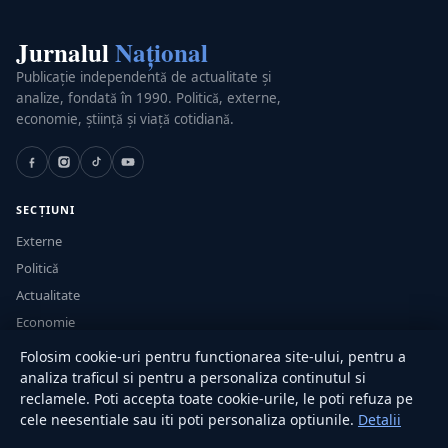
Jurnalul
Național
Publicație independentă de actualitate și
analize, fondată în 1990. Politică, externe,
economie, știință și viață cotidiană.
SECȚIUNI
Externe
Politică
Actualitate
Economie
Sănătate
Folosim cookie-uri pentru functionarea site-ului, pentru a
Utile
analiza traficul si pentru a personaliza continutul si
reclamele. Poti accepta toate cookie-urile, le poti refuza pe
cele neesentiale sau iti poti personaliza optiunile.
Detalii
RUBRICI