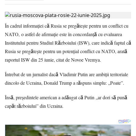
În cadrul informaţiei că Rusia se pregăteşte pentru un conflict cu
NATO, o astfel de afirmație este în concordanță cu evaluarea
Institutului pentru Studiul Războiului (ISW), care indică faptul că
Rusia se pregătește pentru un potențial conflict cu NATO, arată
raportul ISW din 25 iunie, citat de Novoe Vremya.
Întrebat de un jurnalist dacă Vladimir Putin are ambiții teritoriale
dincolo de Ucraina, Donald Trump a răspuns simplu: „Poate”.
Însă, președintele american a adăugat că Putin „ar dori să pună
capăt războiului” din Ucraina.