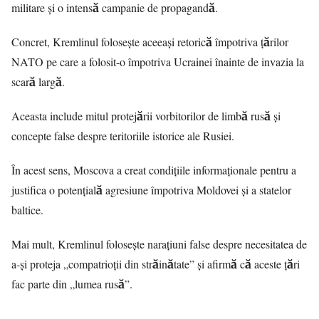
militare și o intensă campanie de propagandă.
Concret, Kremlinul folosește aceeași retorică împotriva țărilor
NATO pe care a folosit-o împotriva Ucrainei înainte de invazia la
scară largă.
Aceasta include mitul protejării vorbitorilor de limbă rusă și
concepte false despre teritoriile istorice ale Rusiei.
În acest sens, Moscova a creat condițiile informaționale pentru a
justifica o potențială agresiune împotriva Moldovei și a statelor
baltice.
Mai mult, Kremlinul folosește narațiuni false despre necesitatea de
a-și proteja „compatrioții din străinătate” și afirmă că aceste țări
fac parte din „lumea rusă”.