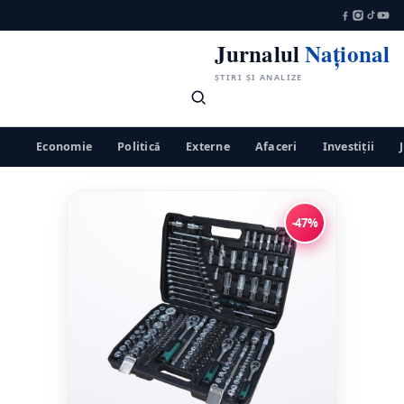
Jurnalul
Național
ȘTIRI ȘI ANALIZE
Economie
Politică
Externe
Afaceri
Investiții
-47%