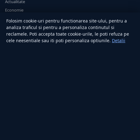
Actualitate
Economie
Sănătate
Folosim cookie-uri pentru functionarea site-ului, pentru a
Utile
analiza traficul si pentru a personaliza continutul si
reclamele. Poti accepta toate cookie-urile, le poti refuza pe
cele neesentiale sau iti poti personaliza optiunile.
Detalii
RUBRICI
Lifestyle
Publicitate
Investiții
Tech
Sport
Casă și Grădină
PUBLICAȚIA
Despre noi
Redacția
Contact