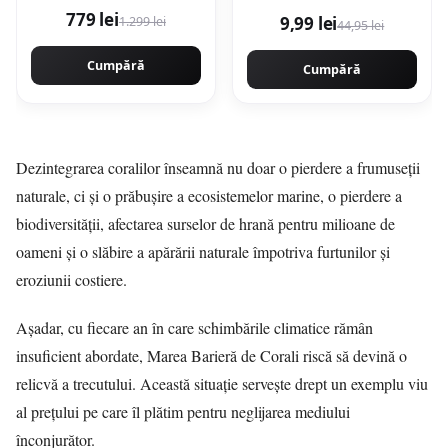
aspirare 130 AW,
779 lei
9,99 lei
1.299 lei
Recipient 0.5 l, 81 dB,
44,95 lei
Autonomie 60 minute
(Gri)
Cumpără
Cumpără
Dezintegrarea coralilor înseamnă nu doar o pierdere a frumuseții
naturale, ci și o prăbușire a ecosistemelor marine, o pierdere a
biodiversității, afectarea surselor de hrană pentru milioane de
oameni și o slăbire a apărării naturale împotriva furtunilor și
eroziunii costiere.
Așadar, cu fiecare an în care schimbările climatice rămân
insuficient abordate, Marea Barieră de Corali riscă să devină o
relicvă a trecutului. Această situație servește drept un exemplu viu
al prețului pe care îl plătim pentru neglijarea mediului
înconjurător.