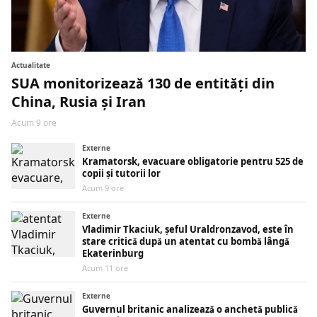
Actualitate
SUA monitorizează 130 de entități din
China, Rusia și Iran
Acum 9 ore
Externe
Kramatorsk, evacuare obligatorie pentru 525 de
copii și tutorii lor
Acum 9 ore
Externe
Vladimir Tkaciuk, șeful Uraldronzavod, este în
stare critică după un atentat cu bombă lângă
Ekaterinburg
Acum 11 ore
Externe
Guvernul britanic analizează o anchetă publică