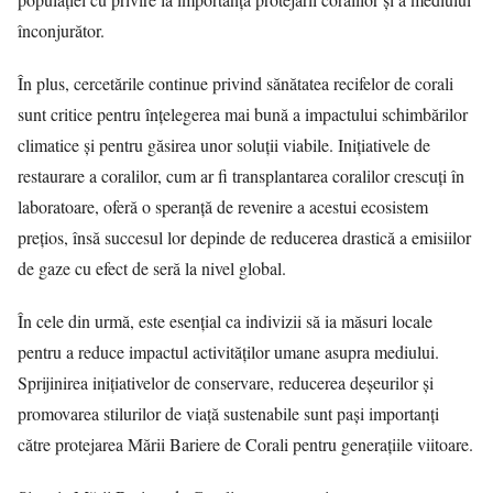
înconjurător.
În plus, cercetările continue privind sănătatea recifelor de corali
sunt critice pentru înțelegerea mai bună a impactului schimbărilor
climatice și pentru găsirea unor soluții viabile. Inițiativele de
restaurare a coralilor, cum ar fi transplantarea coralilor crescuți în
laboratoare, oferă o speranță de revenire a acestui ecosistem
prețios, însă succesul lor depinde de reducerea drastică a emisiilor
de gaze cu efect de seră la nivel global.
În cele din urmă, este esențial ca indivizii să ia măsuri locale
pentru a reduce impactul activităților umane asupra mediului.
Sprijinirea inițiativelor de conservare, reducerea deșeurilor și
promovarea stilurilor de viață sustenabile sunt pași importanți
către protejarea Mării Bariere de Corali pentru generațiile viitoare.