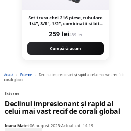
Set trusa chei 216 piese, tubulare
1/4", 3/8", 1/2", combinatii si biti,
Campion CMP1646
259 lei
489 lei
Cumpără acum
Acasă
›
Externe
›
Declinul impresionant şi rapid al celui mai vast recif de
corali global
Externe
Declinul impresionant şi rapid al
celui mai vast recif de corali global
Ioana Matei
·
06 august 2025
·
Actualizat: 14:19