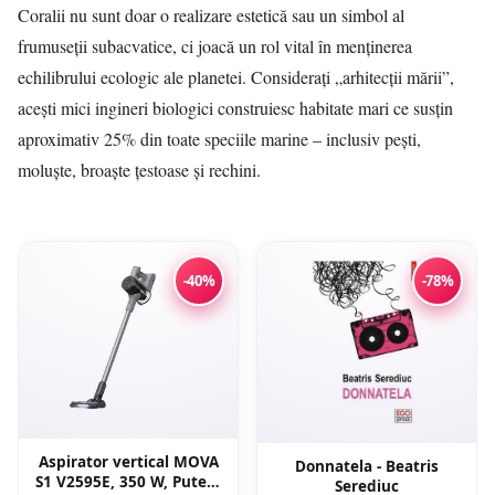
Coralii nu sunt doar o realizare estetică sau un simbol al
frumuseții subacvatice, ci joacă un rol vital în menținerea
echilibrului ecologic ale planetei. Considerați „arhitecții mării”,
acești mici ingineri biologici construiesc habitate mari ce susțin
aproximativ 25% din toate speciile marine – inclusiv pești,
moluște, broaște țestoase și rechini.
-40%
-78%
Aspirator vertical MOVA
Donnatela - Beatris
S1 V2595E, 350 W, Putere
Serediuc