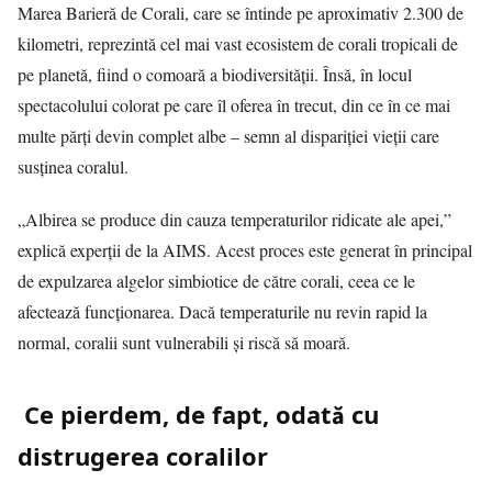
Marea Barieră de Corali, care se întinde pe aproximativ 2.300 de
kilometri, reprezintă cel mai vast ecosistem de corali tropicali de
pe planetă, fiind o comoară a biodiversității. Însă, în locul
spectacolului colorat pe care îl oferea în trecut, din ce în ce mai
multe părți devin complet albe – semn al dispariției vieții care
susținea coralul.
„Albirea se produce din cauza temperaturilor ridicate ale apei,”
explică experții de la AIMS. Acest proces este generat în principal
de expulzarea algelor simbiotice de către corali, ceea ce le
afectează funcționarea. Dacă temperaturile nu revin rapid la
normal, coralii sunt vulnerabili și riscă să moară.
Ce pierdem, de fapt, odată cu
distrugerea coralilor