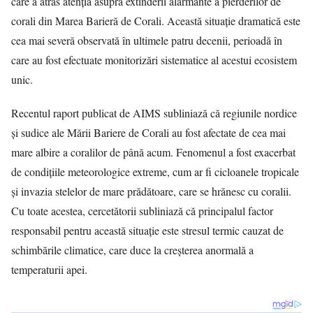
care a atras atenția asupra extinderii alarmante a pierderilor de
corali din Marea Barieră de Corali. Această situație dramatică este
cea mai severă observată în ultimele patru decenii, perioadă în
care au fost efectuate monitorizări sistematice al acestui ecosistem
unic.
Recentul raport publicat de AIMS subliniază că regiunile nordice
și sudice ale Mării Bariere de Corali au fost afectate de cea mai
mare albire a coralilor de până acum. Fenomenul a fost exacerbat
de condițiile meteorologice extreme, cum ar fi cicloanele tropicale
și invazia stelelor de mare prădătoare, care se hrănesc cu coralii.
Cu toate acestea, cercetătorii subliniază că principalul factor
responsabil pentru această situație este stresul termic cauzat de
schimbările climatice, care duce la creșterea anormală a
temperaturii apei.