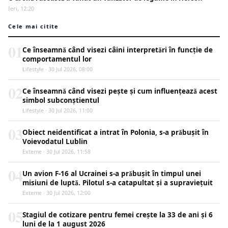
Ieri, 12:20
Cele mai citite
01
Ce înseamnă când visezi câini interpretări în funcție de
comportamentul lor
Lifestyle · 30 Jul 2026, 08:00
02
Ce înseamnă când visezi pește și cum influențează acest
simbol subconștientul
Lifestyle · 30 Jul 2026, 11:00
03
Obiect neidentificat a intrat în Polonia, s-a prăbușit în
Voievodatul Lublin
Externe · 30 Jul 2026, 11:58
04
Un avion F-16 al Ucrainei s-a prăbușit în timpul unei
misiuni de luptă. Pilotul s-a catapultat și a supraviețuit
Externe · 30 Jul 2026, 12:00
05
Stagiul de cotizare pentru femei crește la 33 de ani și 6
luni de la 1 august 2026