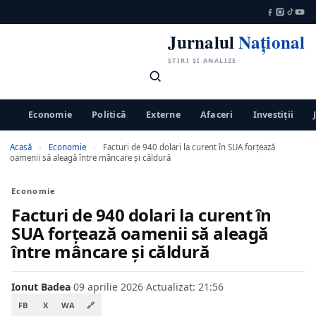
Jurnalul
Național
ȘTIRI ȘI ANALIZE
Economie
Politică
Externe
Afaceri
Investiții
Acasă
›
Economie
›
Facturi de 940 dolari la curent în SUA forțează
oamenii să aleagă între mâncare și căldură
Economie
Facturi de 940 dolari la curent în
SUA forțează oamenii să aleagă
între mâncare și căldură
Ionut Badea
·
09 aprilie 2026
·
Actualizat: 21:56
FB
X
WA
🔗