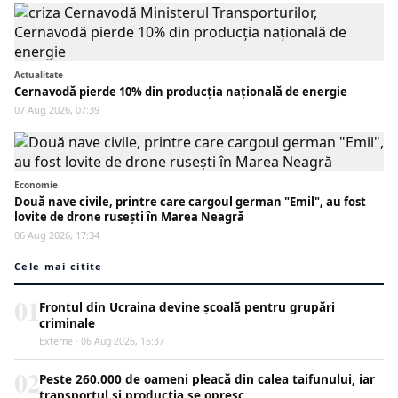
Actualitate
Cernavodă pierde 10% din producția națională de energie
07 Aug 2026, 07:39
Economie
Două nave civile, printre care cargoul german "Emil", au fost
lovite de drone rusești în Marea Neagră
06 Aug 2026, 17:34
Cele mai citite
01
Frontul din Ucraina devine școală pentru grupări
criminale
Externe · 06 Aug 2026, 16:37
02
Peste 260.000 de oameni pleacă din calea taifunului, iar
transportul și producția se opresc