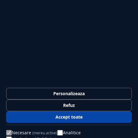
Tech
Sport
Casă și Grădină
PUBLICAȚIA
Despre noi
Redacția
Contact
Publicitate
LEGAL
Termeni și condiții
Personalizeaza
Confidențialitate
Refuz
Politica de cookies
Accept toate
GDPR
Necesare
Analitice
(mereu active)