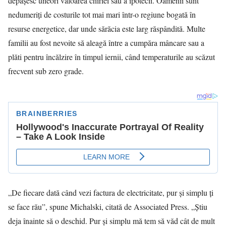
depășesc uneori valoarea chiriei sau a ipotecii. Oamenii sunt
nedumeriți de costurile tot mai mari într-o regiune bogată în
resurse energetice, dar unde sărăcia este larg răspândită. Multe
familii au fost nevoite să aleagă între a cumpăra mâncare sau a
plăti pentru încălzire în timpul iernii, când temperaturile au scăzut
frecvent sub zero grade.
„De fiecare dată când vezi factura de electricitate, pur și simplu ți
se face rău”, spune Michalski, citată de Associated Press. „Știu
deja înainte să o deschid. Pur și simplu mă tem să văd cât de mult