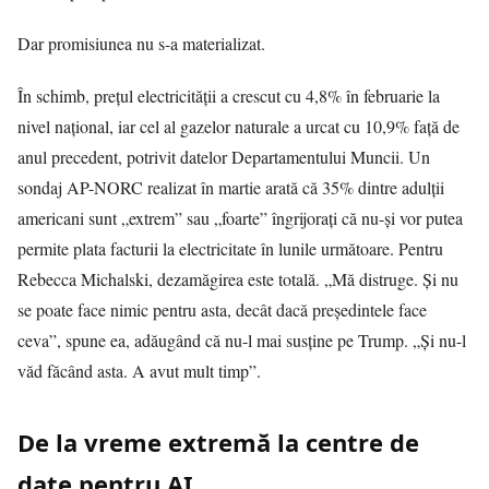
Dar promisiunea nu s-a materializat.
În schimb, prețul electricității a crescut cu 4,8% în februarie la
nivel național, iar cel al gazelor naturale a urcat cu 10,9% față de
anul precedent, potrivit datelor Departamentului Muncii. Un
sondaj AP-NORC realizat în martie arată că 35% dintre adulții
americani sunt „extrem” sau „foarte” îngrijorați că nu-și vor putea
permite plata facturii la electricitate în lunile următoare. Pentru
Rebecca Michalski, dezamăgirea este totală. „Mă distruge. Și nu
se poate face nimic pentru asta, decât dacă președintele face
ceva”, spune ea, adăugând că nu-l mai susține pe Trump. „Și nu-l
văd făcând asta. A avut mult timp”.
De la vreme extremă la centre de
date pentru AI