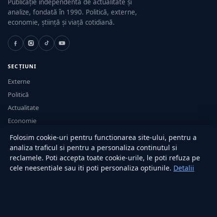
Publicație independentă de actualitate și
analize, fondată în 1990. Politică, externe,
economie, știință și viață cotidiană.
SECȚIUNI
Externe
Politică
Actualitate
Economie
Sănătate
Folosim cookie-uri pentru functionarea site-ului, pentru a
Utile
analiza traficul si pentru a personaliza continutul si
reclamele. Poti accepta toate cookie-urile, le poti refuza pe
cele neesentiale sau iti poti personaliza optiunile.
Detalii
RUBRICI
Lifestyle
Publicitate
Investiții