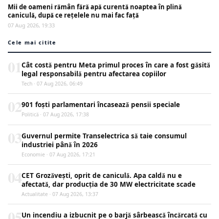
Mii de oameni rămân fără apă curentă noaptea în plină
caniculă, după ce rețelele nu mai fac față
07 Aug 2026, 19:33
Cele mai citite
01
Cât costă pentru Meta primul proces în care a fost găsită
legal responsabilă pentru afectarea copiilor
Tech · 07 Aug 2026, 06:49
02
901 foști parlamentari încasează pensii speciale
Politică · 07 Aug 2026, 17:38
03
Guvernul permite Transelectrica să taie consumul
industriei până în 2026
Economie · 07 Aug 2026, 17:21
04
CET Grozăvești, oprit de caniculă. Apa caldă nu e
afectată, dar producția de 30 MW electricitate scade
Actualitate · 07 Aug 2026, 13:37
05
Un incendiu a izbucnit pe o barjă sârbească încărcată cu