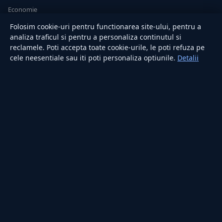
Economie
Sănătate
Folosim cookie-uri pentru functionarea site-ului, pentru a
Utile
analiza traficul si pentru a personaliza continutul si
reclamele. Poti accepta toate cookie-urile, le poti refuza pe
cele neesentiale sau iti poti personaliza optiunile.
Detalii
RUBRICI
Lifestyle
Publicitate
Investiții
Tech
Sport
Casă și Grădină
PUBLICAȚIA
Despre noi
Redacția
Contact
Publicitate