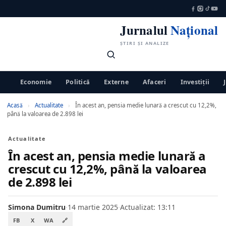
Jurnalul
Național
ȘTIRI ȘI ANALIZE
Economie
Politică
Externe
Afaceri
Investiții
Acasă
›
Actualitate
›
În acest an, pensia medie lunară a crescut cu 12,2%,
până la valoarea de 2.898 lei
Actualitate
În acest an, pensia medie lunară a
crescut cu 12,2%, până la valoarea
de 2.898 lei
Simona Dumitru
·
14 martie 2025
·
Actualizat: 13:11
FB
X
WA
🔗