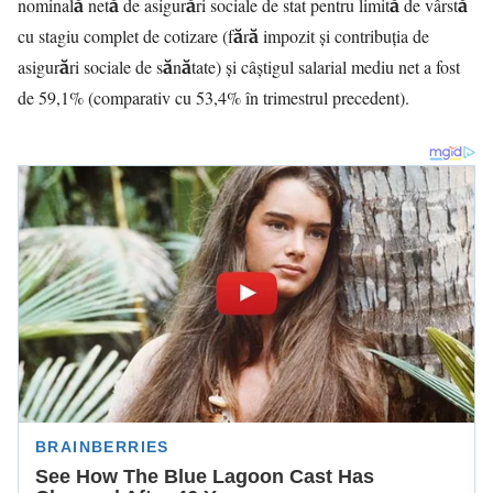
nominală netă de asigurări sociale de stat pentru limită de vârstă
cu stagiu complet de cotizare (fără impozit și contribuția de
asigurări sociale de sănătate) și câștigul salarial mediu net a fost
de 59,1% (comparativ cu 53,4% în trimestrul precedent).