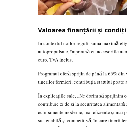
Valoarea finanțării și condiț
În contextul noilor reguli, suma maximă elig
autopropulsate, împreună cu accesoriile afer
euro, TVA inclus.
Programul oferă sprijin de până la 65% din va
tinerilor fermieri, contribuția statului po
În explicaţiile sale, „Ne dorim să sprijinim
contribuie zi de zi la securitatea alimentară 
echipamente moderne, mai eficiente și mai pr
sustenabilă și competitivă, în care tinerii f