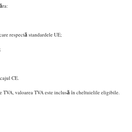
ăra:
 care respectă standardele UE;
;
rcajul CE.
de TVA, valoarea TVA este inclusă în cheltuielile eligibile.