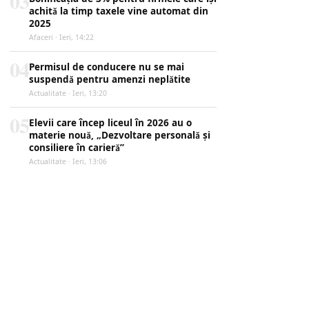
03
achită la timp taxele vine automat din
2025
Afaceri · Ieri, 14:22
04
Permisul de conducere nu se mai
suspendă pentru amenzi neplătite
Actualitate · Ieri, 13:20
05
Elevii care încep liceul în 2026 au o
materie nouă, „Dezvoltare personală și
consiliere în carieră”
Actualitate · Ieri, 13:06