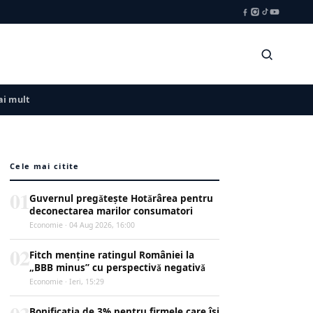
i mult
Cele mai citite
01
Guvernul pregătește Hotărârea pentru
deconectarea marilor consumatori
Economie · 04 Aug 2026, 16:00
02
Fitch menține ratingul României la
„BBB minus” cu perspectivă negativă
Economie · Ieri, 15:29
Bonificația de 3% pentru firmele care își