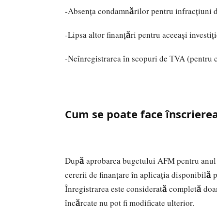
-Absența condamnărilor pentru infracțiuni 
-Lipsa altor finanțări pentru aceeași investiți
-Neînregistrarea în scopuri de TVA (pentru ca
Cum se poate face înscriere
După aprobarea bugetului AFM pentru anul 20
cererii de finanțare în aplicația disponibil
Înregistrarea este considerată completă do
încărcate nu pot fi modificate ulterior.