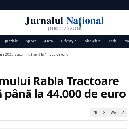
Jurnalul
Național
ȘTIRI ȘI ANALIZE
Justiţie
Sport
Auto
Lifestyle
Showbiz
Tech
Ma
re 2025, statul îți dă până la 44.000 de euro
amului Rabla Tractoare
dă până la 44.000 de euro
FB
X
WA
🔗