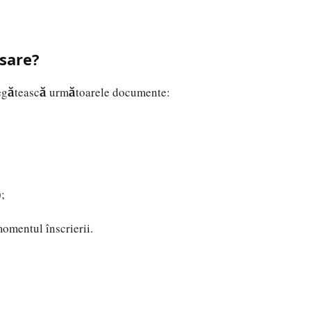
sare?
pregătească următoarele documente:
);
momentul înscrierii.