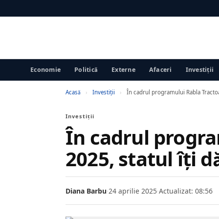
Economie
Politică
Externe
Afaceri
Investiții
Acasă
›
Investiții
›
În cadrul programului Rabla Tractoa
Investiții
În cadrul progr
2025, statul îți 
Diana Barbu
·
24 aprilie 2025
·
Actualizat: 08:56