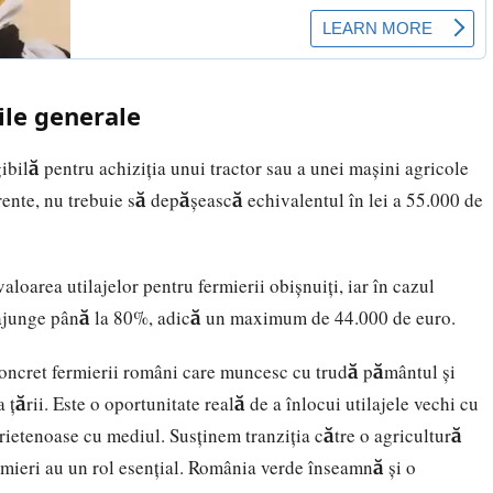
iile generale
ibilă pentru achiziția unui tractor sau a unei mașini agricole
ente, nu trebuie să depășească echivalentul în lei a 55.000 de
loarea utilajelor pentru fermierii obișnuiți, iar în cazul
ate ajunge până la 80%, adică un maximum de 44.000 de euro.
 concret fermierii români care muncesc cu trudă pământul și
a țării. Este o oportunitate reală de a înlocui utilajele vechi cu
ietenoase cu mediul. Susținem tranziția către o agricultură
ermieri au un rol esențial. România verde înseamnă și o