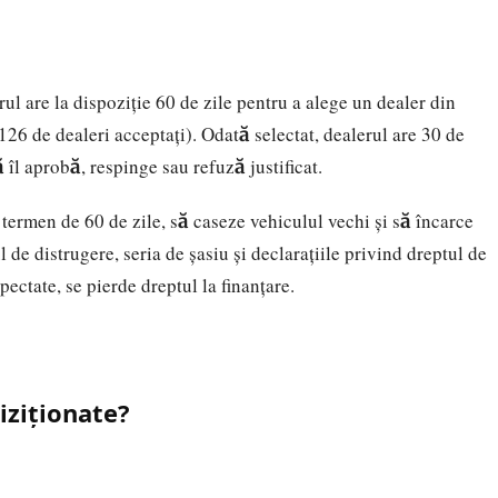
ul are la dispoziție 60 de zile pentru a alege un dealer din
 126 de dealeri acceptați). Odată selectat, dealerul are 30 de
 îl aprobă, respinge sau refuză justificat.
n termen de 60 de zile, să caseze vehiculul vechi și să încarce
l de distrugere, seria de șasiu și declarațiile privind dreptul de
ectate, se pierde dreptul la finanțare.
hiziționate?